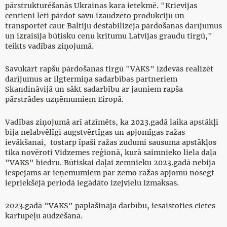
pārstrukturēšanās Ukrainas kara ietekmē. "Krievijas
centieni lēti pārdot savu izaudzēto produkciju un
transportēt caur Baltiju destabilizēja pārdošanas darījumus
un izraisīja būtisku cenu kritumu Latvijas graudu tirgū,"
teikts vadības ziņojumā.
Savukārt rapšu pārdošanas tirgū "VAKS" izdevās realizēt
darījumus ar ilgtermiņa sadarbības partneriem
Skandināvijā un sākt sadarbību ar jauniem rapša
pārstrādes uzņēmumiem Eiropā.
Vadības ziņojumā arī atzīmēts, ka 2023.gadā laika apstākļi
bija nelabvēlīgi augstvērtīgas un apjomīgas ražas
ievākšanai, tostarp īpaši ražas zudumi sausuma apstākļos
tika novēroti Vidzemes reģionā, kurā saimnieko liela daļa
"VAKS" biedru. Būtiskai daļai zemnieku 2023.gadā nebija
iespējams ar ieņēmumiem par zemo ražas apjomu nosegt
iepriekšējā periodā iegādāto izejvielu izmaksas.
2023.gadā "VAKS" paplašināja darbību, iesaistoties cietes
kartupeļu audzēšanā.