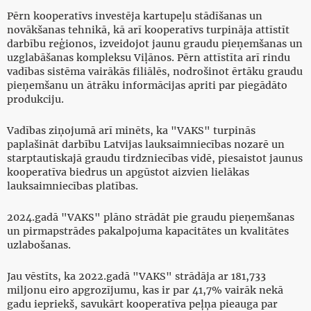
Pērn kooperatīvs investēja kartupeļu stādīšanas un
novākšanas tehnikā, kā arī kooperatīvs turpināja attīstīt
darbību reģionos, izveidojot jaunu graudu pieņemšanas un
uzglabāšanas kompleksu Viļānos. Pērn attīstīta arī rindu
vadības sistēma vairākās filiālēs, nodrošinot ērtāku graudu
pieņemšanu un ātrāku informācijas apriti par piegādāto
produkciju.
Vadības ziņojumā arī minēts, ka "VAKS" turpinās
paplašināt darbību Latvijas lauksaimniecības nozarē un
starptautiskajā graudu tirdzniecības vidē, piesaistot jaunus
kooperatīva biedrus un apgūstot aizvien lielākas
lauksaimniecības platības.
2024.gadā "VAKS" plāno strādāt pie graudu pieņemšanas
un pirmapstrādes pakalpojuma kapacitātes un kvalitātes
uzlabošanas.
Jau vēstīts, ka 2022.gadā "VAKS" strādāja ar 181,733
miljonu eiro apgrozījumu, kas ir par 41,7% vairāk nekā
gadu iepriekš, savukārt kooperatīva peļņa pieauga par