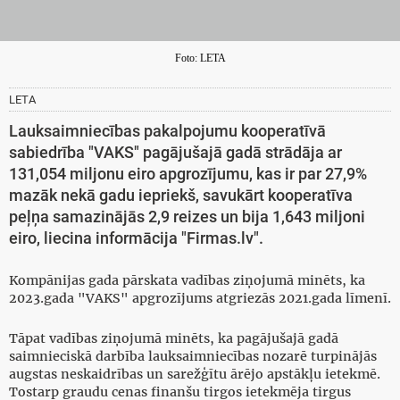
Foto: LETA
LETA
Lauksaimniecības pakalpojumu kooperatīvā
sabiedrība "VAKS" pagājušajā gadā strādāja ar
131,054 miljonu eiro apgrozījumu, kas ir par 27,9%
mazāk nekā gadu iepriekš, savukārt kooperatīva
peļņa samazinājās 2,9 reizes un bija 1,643 miljoni
eiro, liecina informācija "Firmas.lv".
Kompānijas gada pārskata vadības ziņojumā minēts, ka
2023.gada "VAKS" apgrozījums atgriezās 2021.gada līmenī.
Tāpat vadības ziņojumā minēts, ka pagājušajā gadā
saimnieciskā darbība lauksaimniecības nozarē turpinājās
augstas neskaidrības un sarežģītu ārējo apstākļu ietekmē.
Tostarp graudu cenas finanšu tirgos ietekmēja tirgus