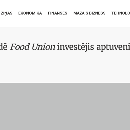
 ZIŅAS
EKONOMIKA
FINANSES
MAZAIS BIZNESS
TEHNOLO
idē
Food Union
investējis aptuven