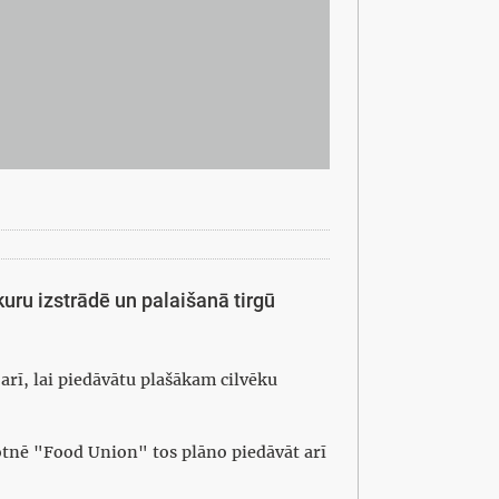
uru izstrādē un palaišanā tirgū
arī, lai piedāvātu plašākam cilvēku
kotnē "Food Union" tos plāno piedāvāt arī