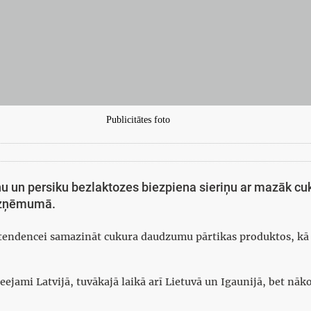
Publicitātes foto
u un persiku bezlaktozes biezpiena sieriņu ar mazāk cuk
 uzņēmumā.
ai tendencei samazināt cukura daudzumu pārtikas produktos, kā 
eejami Latvijā, tuvākajā laikā arī Lietuvā un Igaunijā, bet nā