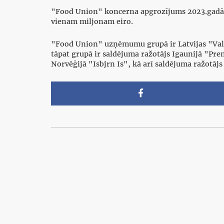
"Food Union" koncerna apgrozījums 2023.gadā pa
vienam miljonam eiro.
"Food Union" uzņēmumu grupā ir Latvijas "Valm
tāpat grupā ir saldējuma ražotājs Igaunijā "Pre
Norvēģijā "Isbjrn Is", kā arī saldējuma ražotā
