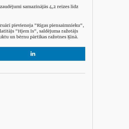
zaudējumi samazinājās 4,2 reizes līdz
ruārī pievienoja "Rīgas piensaimnieku",
latītājs "Hjem Is", saldējuma ražotājs
uktu un bērnu pārtikas ražotnes Ķīnā.
