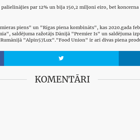
lielinājies par 12% un bija 150,2 miljoni eiro, bet koncerna 
ieras piens" un "Rīgas piena kombināts", kas 2020.gada feb
mia", saldējuma ražotājs Dānijā "Premier Is" un saldējuma izp
js Rumānijā "Alpin57Lux"."Food Union" ir arī divas piena prod

KOMENTĀRI