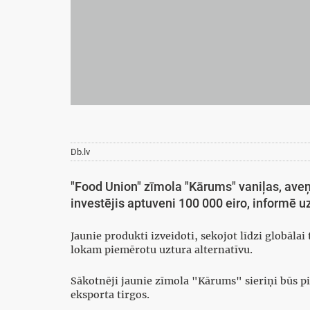
Db.lv
"Food Union" zīmola "Kārums" vaniļas, aveņ
investējis aptuveni 100 000 eiro, informē
Jaunie produkti izveidoti, sekojot līdzi globāl
lokam piemērotu uztura alternatīvu.
Sākotnēji jaunie zīmola "Kārums" sieriņi būs pi
eksporta tirgos.