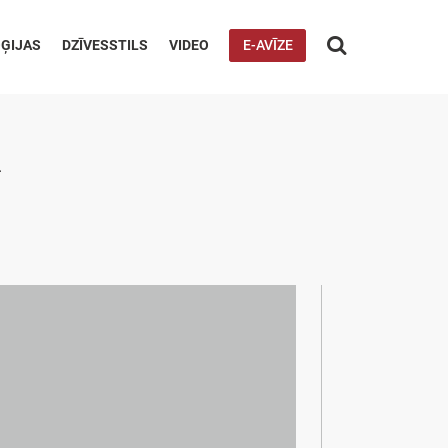

ĢIJAS
DZĪVESSTILS
VIDEO
E-AVĪZE
i