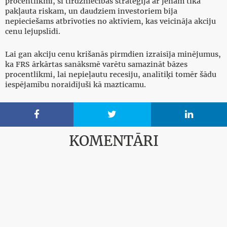
procentlikmi, šī tirdzniecības stratēģija ar jenam tika
pakļauta riskam, un daudziem investoriem bija
nepieciešams atbrīvoties no aktīviem, kas veicināja akciju
cenu lejupslīdi.
Lai gan akciju cenu krišanās pirmdien izraisīja minējumus,
ka FRS ārkārtas sanāksmē varētu samazināt bāzes
procentlikmi, lai nepieļautu recesiju, analītiķi tomēr šādu
iespējamību noraidījuši kā mazticamu.



KOMENTĀRI