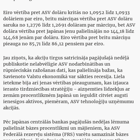
Eiro vērtība pret ASV dolāru kritās no 1,0952 līdz 1,0933
dolāriem par eiro, britu mārciņas vērtība pret ASV dolāru
saruka no 1,2776 līdz 1,2691 dolāram par mārciņu, bet ASV
dolāra vērtība pret Japānas jenu palielinājās no 144,18 līdz
144,68 jenām par dolāru. Eiro vērtība pret britu mārciņu
pieauga no 85,71 līdz 86,12 pensiem par eiro.
Jau ziņots, ka akciju tirgus satricināja pagājušajā nedēļā
publiskotie nelabvēlīgie ASV nodarbinātības un
rūpnieciskās ražošanas dati, kas palielināja bažas, ka
Savienoto Valstu ekonomikā var sākties recesija. Liela
ietekme bija arī jenas vērtības pieaugumam, kas izjauca
ierasto tirdzniecības stratēģiju - aizņemties līdzekļus ar
zemām procentlikmēm Japānā un ieguldīt citviet augsti
ienesīgos aktīvos, piemēram, ASV tehnoloģiju uzņēmumu
akcijās.
Pēc Japānas centrālās bankas pagājušās nedēļas lēmuma
palielināt bāzes procentlikmi un mājieniem, ka ASV
Federālā rezervju sistēma (FRS) varētu samazināt bāzes