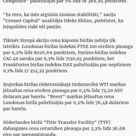
Composite" palielinājās par 1% līdz 16 366,85 punktiem.
"Es ceru, ka mēs atgūsim zināmu stabilitāti," sacīja
"Cresset Capital" analītiķis Džeks Eblins, piebilstot, ka
lejupslīdes riski vēl pastāv.
Tikmēr Eiropā akciju cenu kāpums biržās nebija tik
izteikts. Londonas biržas indekss FTSE 100 otrdien pieauga
par 0,2% līdz 8026,69 punktiem, Parīzes biržas indekss
CAC 40 saruka par 0,3% līdz 7130,04 punktiem, bet
Frankfurtes biržas indekss DAX palielinājās par nepilniem
0,1% līdz 17 354,32 punktiem.
Ņujorkas biržas elektroniskajā tirdzniecībā WTI markas
jēlnaftas cena otrdien pieauga par 0,4% līdz 73,20 ASV
dolāram par barelu. "Brent" markas jēlnaftas cena
Londonas biržā palielinājās par 0,2% līdz 76,48 dolāriem
par barelu.
Nīderlandes biržā "Title Transfer Facility" (TTF)
dabasgāzes cena ceturtdien pieauga par 3,3% līdz 36,68
eiro par megavatstundu.