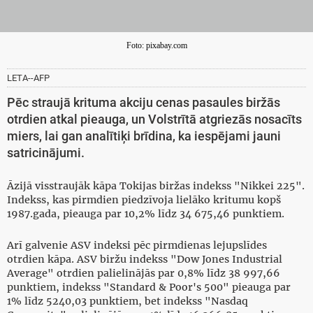
Foto: pixabay.com
LETA--AFP
Pēc straujā krituma akciju cenas pasaules biržās
otrdien atkal pieauga, un Volstrītā atgriezās nosacīts
miers, lai gan analītiķi brīdina, ka iespējami jauni
satricinājumi.
Āzijā visstraujāk kāpa Tokijas biržas indekss "Nikkei 225".
Indekss, kas pirmdien piedzīvoja lielāko kritumu kopš
1987.gada, pieauga par 10,2% līdz 34 675,46 punktiem.
Arī galvenie ASV indeksi pēc pirmdienas lejupslīdes
otrdien kāpa. ASV biržu indekss "Dow Jones Industrial
Average" otrdien palielinājās par 0,8% līdz 38 997,66
punktiem, indekss "Standard & Poor's 500" pieauga par
1% līdz 5240,03 punktiem, bet indekss "Nasdaq