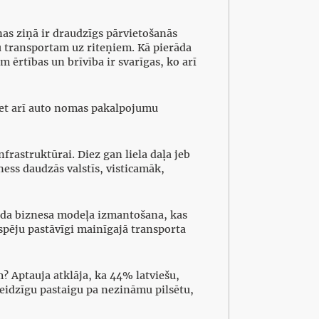
nas ziņā ir draudzīgs pārvietošanās
ku transportam uz riteņiem. Kā pierāda
 ērtības un brīvība ir svarīgas, ko arī
bet arī auto nomas pakalpojumu
nfrastruktūrai. Diez gan liela daļa jeb
ness daudzās valstīs, visticamāk,
rīda biznesa modeļa izmantošana, kas
spēju pastāvīgi mainīgajā transporta
? Aptauja atklāja, ka 44% latviešu,
steidzīgu pastaigu pa nezināmu pilsētu,