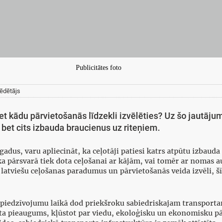
Publicitātes foto
ēdētājs
t kādu pārvietošanās līdzekli izvēlēties? Uz šo jautājum
 bet cits izbauda braucienus uz riteņiem.
adus, varu apliecināt, ka ceļotāji patiesi katrs atpūtu izbaud
ka pārsvarā tiek dota ceļošanai ar kājām, vai tomēr ar nomas au
latviešu ceļošanas paradumus un pārvietošanās veida izvēli, šī
u piedzīvojumu laikā dod priekšroku sabiedriskajam transport
rta pieaugums, kļūstot par viedu, ekoloģisku un ekonomisku pā