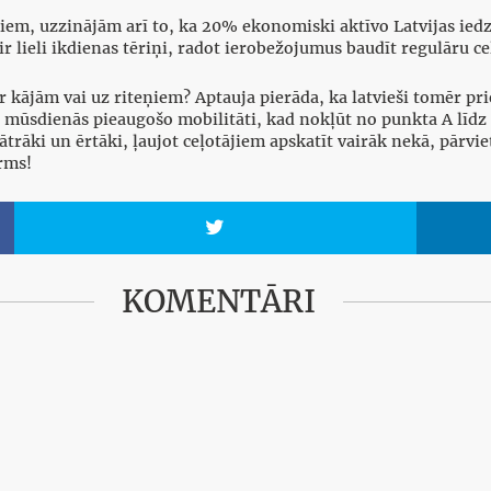
idiem, uzzinājām arī to, ka 20% ekonomiski aktīvo Latvijas ied
 ir lieli ikdienas tēriņi, radot ierobežojumus baudīt regulāru c
 kājām vai uz riteņiem? Aptauja pierāda, ka latvieši tomēr pr
r mūsdienās pieaugošo mobilitāti, kad nokļūt no punkta A līdz
ātrāki un ērtāki, ļaujot ceļotājiem apskatīt vairāk nekā, pārvi
šarms!

KOMENTĀRI