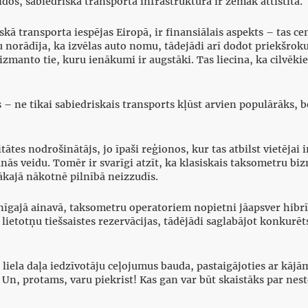
vidos, sabiedriskā transporta infrastruktūra ir zemāk attīstīta.
kā transporta iespējas Eiropā, ir finansiālais aspekts – tas ce
ju norādīja, ka izvēlas auto nomu, tādejādi arī dodot priekšro
manto tie, kuru ienākumi ir augstāki. Tas liecina, ka cilvēkiem
– ne tikai sabiedriskais transports kļūst arvien populārāks, 
ātes nodrošinātājs, jo īpaši reģionos, kur tas atbilst vietējai i
nās veidu. Tomēr ir svarīgi atzīt, ka klasiskais taksometru biz
vākajā nākotnē pilnībā neizzudīs.
nīgajā ainavā, taksometru operatoriem nopietni jāapsver hib
ietotņu tiešsaistes rezervācijas, tādējādi saglabājot konkurēt
iela daļa iedzīvotāju ceļojumus bauda, pastaigājoties ar kājām
m. Un, protams, varu piekrist! Kas gan var būt skaistāks par ne