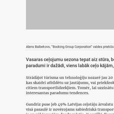
Alens Baibekovs, “Booking Group Corporation” valdes priekšs
Vasaras ceļojumu sezona tepat aiz stūra, be
paradumi ir dažādi, viens labāk ceļo kājām,
Strādājot tūrisma un tehnoloģiju nozarē jau 20 g
kas skaidri atbildētu uz jautājumu, vai priekšro
citiem transportlīdzekļiem. Tomēr, lai uzzinātu 
interesantas paradumu tendences.
Gandrīz puse jeb 49% Latvijas ceļotāju ārvalst
visā pasaulē ir novērojams sabiedriskā transpo