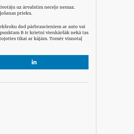
zīvotāju uz ārvalstīm neceļo nemaz.
eļošanas prieku.
iekšroku dod pārbraucieniem ar auto vai
 punktam B ir krietni vienkāršāk nekā tas
etojoties tikai ar kājām. Tomēr visnotaļ
