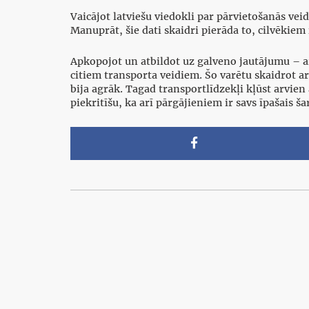
Vaicājot latviešu viedokli par pārvietošanās ve
Manuprāt, šie dati skaidri pierāda to, cilvēkiem
Apkopojot un atbildot uz galveno jautājumu – ar
citiem transporta veidiem. Šo varētu skaidrot a
bija agrāk. Tagad transportlīdzekļi kļūst arvien 
piekritīšu, ka arī pārgājieniem ir savs īpašais 
