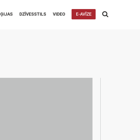

ĢIJAS
DZĪVESSTILS
VIDEO
E-AVĪZE