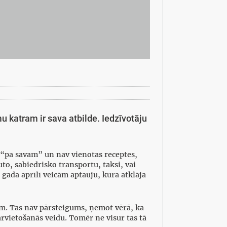
u katram ir sava atbilde. Iedzīvotāju
a “pa savam” un nav vienotas receptes,
to, sabiedrisko transportu, taksi, vai
 gada aprīlī veicām aptauju, kura atklāja
am. Tas nav pārsteigums, ņemot vērā, ka
rvietošanās veidu. Tomēr ne visur tas tā