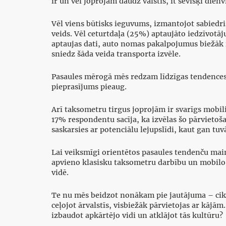
ir un vēl joprojām daudz valstīs, it sevišķi dien
Vēl viens būtisks ieguvums, izmantojot sabiedris
veids. Vēl ceturtdaļa (25%) aptaujāto iedzīvotā
aptaujas dati, auto nomas pakalpojumus biežāk iz
sniedz šāda veida transporta izvēle.
Pasaules mērogā mēs redzam līdzīgas tendences 
pieprasījums pieaug.
Arī taksometru tirgus joprojām ir svarīgs mobilit
17% respondentu sacīja, ka izvēlas šo pārvietoša
saskarsies ar potenciālu lejupslīdi, kaut gan tu
Lai veiksmīgi orientētos pasaules tendenču mai
apvieno klasisku taksometru darbību un mobilo l
vidē.
Te nu mēs beidzot nonākam pie jautājuma – cik l
ceļojot ārvalstīs, visbiežāk pārvietojas ar kājā
izbaudot apkārtējo vidi un atklājot tās kultūru?