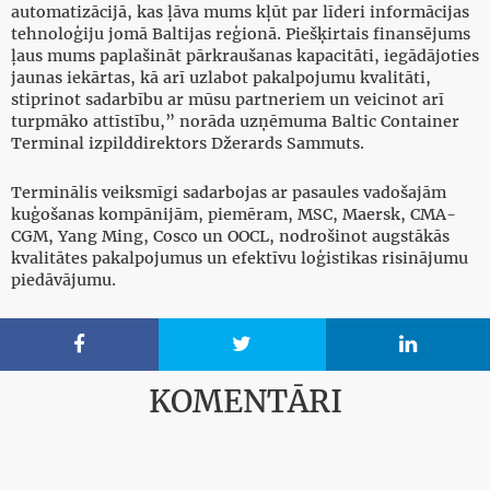
automatizācijā, kas ļāva mums kļūt par līderi informācijas
tehnoloģiju jomā Baltijas reģionā. Piešķirtais finansējums
ļaus mums paplašināt pārkraušanas kapacitāti, iegādājoties
jaunas iekārtas, kā arī uzlabot pakalpojumu kvalitāti,
stiprinot sadarbību ar mūsu partneriem un veicinot arī
turpmāko attīstību,” norāda uzņēmuma Baltic Container
Terminal izpilddirektors Džerards Sammuts.
Terminālis veiksmīgi sadarbojas ar pasaules vadošajām
kuģošanas kompānijām, piemēram, MSC, Maersk, CMA-
CGM, Yang Ming, Cosco un OOCL, nodrošinot augstākās
kvalitātes pakalpojumus un efektīvu loģistikas risinājumu
piedāvājumu.



KOMENTĀRI