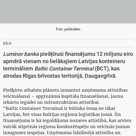
Foto: publicitātes
Db.lv
Luminor banka
piešķīrusi finansējumu 12 miljonu eiro
apmērā vienam no lielākajiem Latvijas konteineru
termināliem
Baltic Container Terminal
(BCT), kas
atrodas Rīgas brīvostas teritorijā, Daugavgrīvā.
Piešķirto atbalstu plānots izmantot uzņēmuma attīstības
veicināšanai – apgrozāmā kapitāla finansēšanai, jaunu
iekārtu iegādei un infrastruktūras attīstībai.
“Baltic Container Terminal ir būtiska loma ne tikai
Latvijas, bet visas Baltijas reģiona loģistikas jomā. Šis
finansējums ir kā ieguldījums nozares attīstībā, kas arvien
vairāk stiprinās reģiona konkurētspēju un veicinās jaunas
izaugsmes iespējas. Uzņēmuma līdzšinējā attīstība un