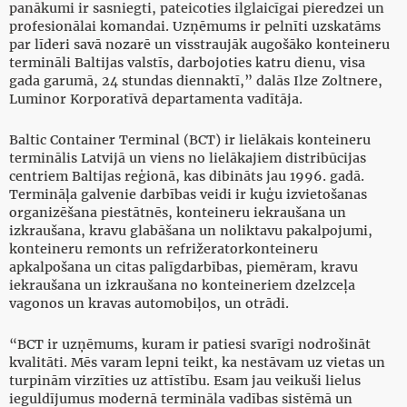
panākumi ir sasniegti, pateicoties ilglaicīgai pieredzei un
profesionālai komandai. Uzņēmums ir pelnīti uzskatāms
par līderi savā nozarē un visstraujāk augošāko konteineru
termināli Baltijas valstīs, darbojoties katru dienu, visa
gada garumā, 24 stundas diennaktī,” dalās Ilze Zoltnere,
Luminor Korporatīvā departamenta vadītāja.
Baltic Container Terminal (BCT) ir lielākais konteineru
terminālis Latvijā un viens no lielākajiem distribūcijas
centriem Baltijas reģionā, kas dibināts jau 1996. gadā.
Termināļa galvenie darbības veidi ir kuģu izvietošanas
organizēšana piestātnēs, konteineru iekraušana un
izkraušana, kravu glabāšana un noliktavu pakalpojumi,
konteineru remonts un refrižeratorkonteineru
apkalpošana un citas palīgdarbības, piemēram, kravu
iekraušana un izkraušana no konteineriem dzelzceļa
vagonos un kravas automobiļos, un otrādi.
“BCT ir uzņēmums, kuram ir patiesi svarīgi nodrošināt
kvalitāti. Mēs varam lepni teikt, ka nestāvam uz vietas un
turpinām virzīties uz attīstību. Esam jau veikuši lielus
ieguldījumus modernā termināla vadības sistēmā un