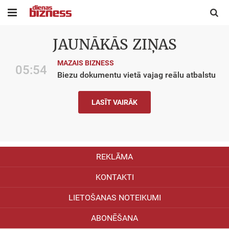


JAUNĀKĀS ZIŅAS
MAZAIS BIZNESS
05:54
Biezu dokumentu vietā vajag reālu atbalstu
LASĪT VAIRĀK
REKLĀMA
KONTAKTI
LIETOŠANAS NOTEIKUMI
ABONĒŠANA