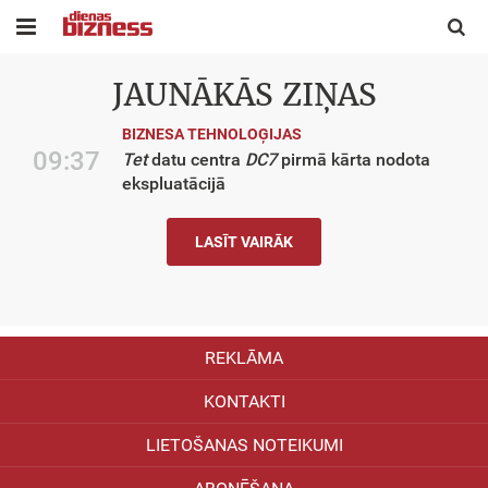


JAUNĀKĀS ZIŅAS
BIZNESA TEHNOLOĢIJAS
09:37
Tet
datu centra
DC7
pirmā kārta nodota
ekspluatācijā
LASĪT VAIRĀK
REKLĀMA
KONTAKTI
LIETOŠANAS NOTEIKUMI