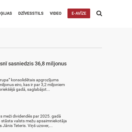

ĢIJAS
DZĪVESSTILS
VIDEO
E-AVĪZE
snī sasniedzis 36,8 miljonus
upa” konsolidētais apgrozījums
ljonus eiro, kas ir par 3,2 miljoniem
priekšējā gadā, saglabājot...
ts meži dividendēs par 2025. gadā
To stāsta valsts mežu apsaimniekotāja
Jānis Teteris. Viņš uzsver,...