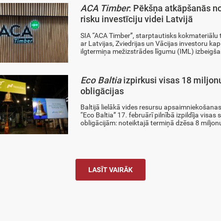
ACA Timber
: Pēkšņa atkāpšanās no
risku investīciju videi Latvijā
SIA “ACA Timber”, starptautisks kokmateriālu
ar Latvijas, Zviedrijas un Vācijas investoru ka
ilgtermiņa mežizstrādes līgumu (IML) izbeigšanu
Eco Baltia
izpirkusi visas 18 miljon
obligācijas
Baltijā lielākā vides resursu apsaimniekoša
“Eco Baltia” 17. februārī pilnībā izpildīja visas
obligācijām: noteiktajā termiņā dzēsa 8 miljon
LASĪT VAIRĀK