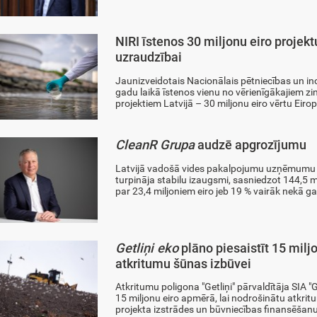
NIRI īstenos 30 miljonu eiro projek
uzraudzībai
Jaunizveidotais Nacionālais pētniecības un ino
gadu laikā īstenos vienu no vērienīgākajiem zi
projektiem Latvijā – 30 miljonu eiro vērtu Ei
CleanR Grupa
audzē apgrozījumu
Latvijā vadošā vides pakalpojumu uzņēmumu 
turpināja stabilu izaugsmi, sasniedzot 144,5 m
par 23,4 miljoniem eiro jeb 19 % vairāk nekā ga
Getliņi eko
plāno piesaistīt 15 mil
atkritumu šūnas izbūvei
Atkritumu poligona "Getliņi" pārvaldītāja SIA "
15 miljonu eiro apmērā, lai nodrošinātu atkr
projekta izstrādes un būvniecības finansēšanu