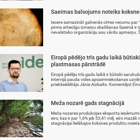
Saeimas balsojums noteiks koksne
Iecere samazināt galvenās cirtes vecumu par 1
pirms attiecīgo izmaiņu skatīšanas Saeimā ir i
nevalstisko organizāciju asu vārdu apmaiņu. Š
Eiropā pēdējo trīs gadu laikā būtis
plastmasas pārstrādē
Eiropā pēdējo trīs gadu laikā ir būtiski saruk
intervijā pauda vides apsaimniekošanas uzņēm
priekšsēdētājs Jānis Aizbalts. Komentējot Eiro
Meža nozarē gads stagnācijā
Meža nozares produkcijas eksporta ieņēmumi 
eiro, kas ir par 1,6% jeb 53,41 milj. eiro mazāk
stagnācijai lielākajos koksnes produktu noieta