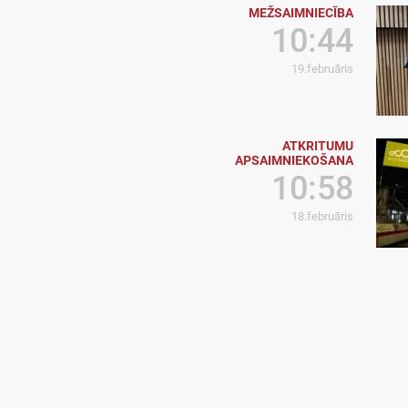
MEŽSAIMNIECĪBA
10:44
19.februāris
ATKRITUMU
APSAIMNIEKOŠANA
10:58
18.februāris