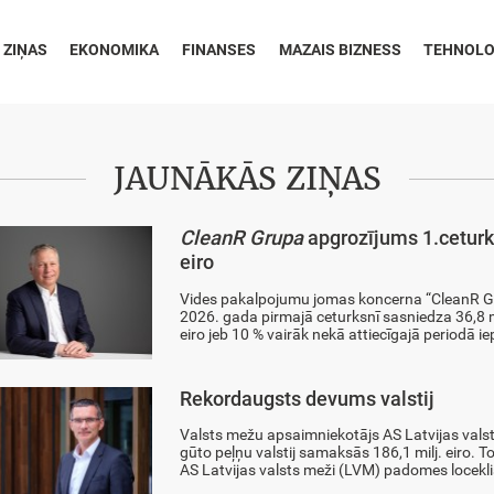
 ZIŅAS
EKONOMIKA
FINANSES
MAZAIS BIZNESS
TEHNOLO
JAUNĀKĀS ZIŅAS
CleanR Grupa
apgrozījums 1.ceturk
eiro
Vides pakalpojumu jomas koncerna “CleanR Gr
2026. gada pirmajā ceturksnī sasniedza 36,8 mi
eiro jeb 10 % vairāk nekā attiecīgajā periodā ie
Rekordaugsts devums valstij
Valsts mežu apsaimniekotājs AS Latvijas vals
gūto peļņu valstij samaksās 186,1 milj. eiro. 
AS Latvijas valsts meži (LVM) padomes loceklis 