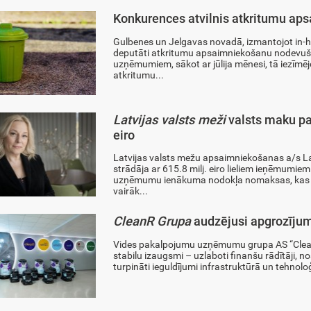
Konkurences atvilnis atkritumu ap
Gulbenes un Jelgavas novadā, izmantojot in-h
deputāti atkritumu apsaimniekošanu nodevuš
uzņēmumiem, sākot ar jūlija mēnesi, tā iezīmēj
atkritumu...
Latvijas valsts meži
valsts maku pa
eiro
Latvijas valsts mežu apsaimniekošanas a/s La
strādāja ar 615.8 milj. eiro lieliem ieņēmumiem
uzņēmumu ienākuma nodokļa nomaksas, kas ir 
vairāk...
CleanR Grupa
audzējusi apgrozījum
Vides pakalpojumu uzņēmumu grupa AS “Clean
stabilu izaugsmi – uzlaboti finanšu rādītāji, no
turpināti ieguldījumi infrastruktūrā un tehnoloģ