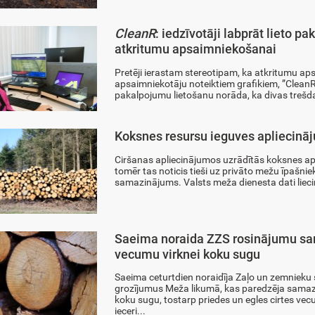
CleanR
: iedzīvotāji labprāt lieto pa
atkritumu apsaimniekošanai
Pretēji ierastam stereotipam, ka atkritumu ap
apsaimniekotāju noteiktiem grafikiem, ”CleanR”
pakalpojumu lietošanu norāda, ka divas trešdaļ
Koksnes resursu ieguves apliecināj
Ciršanas apliecinājumos uzrādītās koksnes apj
tomēr tas noticis tieši uz privāto mežu īpašnie
samazinājums. Valsts meža dienesta dati lieci
Saeima noraida ZZS rosinājumu sam
vecumu virknei koku sugu
Saeima ceturtdien noraidīja Zaļo un zemnieku
grozījumus Meža likumā, kas paredzēja samazi
koku sugu, tostarp priedes un egles cirtes v
ieceri...