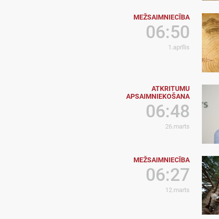
MEŽSAIMNIECĪBA
06:50
1.aprīlis
ATKRITUMU
APSAIMNIEKOŠANA
06:48
26.marts
MEŽSAIMNIECĪBA
06:27
12.marts