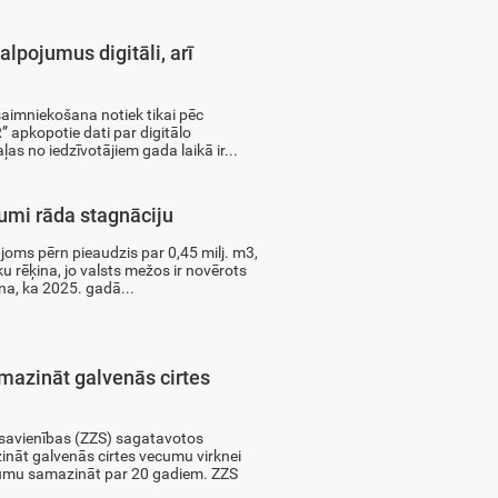
kalpojumus digitāli, arī
saimniekošana notiek tikai pēc
 apkopotie dati par digitālo
as no iedzīvotājiem gada laikā ir...
umi rāda stagnāciju
oms pērn pieaudzis par 0,45 milj. m3,
ku rēķina, jo valsts mežos ir novērots
na, ka 2025. gadā...
azināt galvenās cirtes
 savienības (ZZS) sagatavotos
nāt galvenās cirtes vecumu virknei
ecumu samazināt par 20 gadiem. ZZS