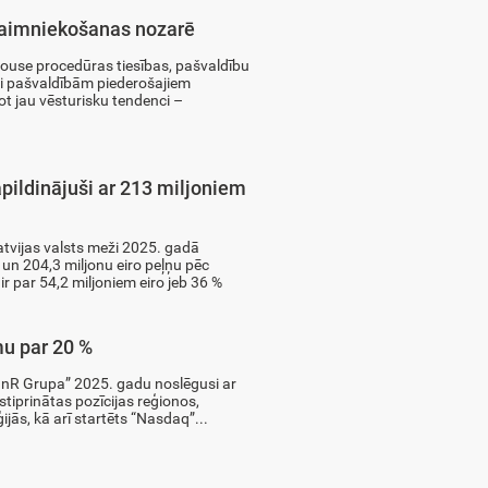
saimniekošanas nozarē
ouse procedūras tiesības, pašvaldību
i pašvaldībām piederošajiem
ot jau vēsturisku tendenci –
pildinājuši ar 213 miljoniem
tvijas valsts meži 2025. gadā
 un 204,3 miljonu eiro peļņu pēc
par 54,2 miljoniem eiro jeb 36 %
u par 20 %
R Grupa” 2025. gadu noslēgusi ar
stiprinātas pozīcijas reģionos,
ijās, kā arī startēts “Nasdaq”...