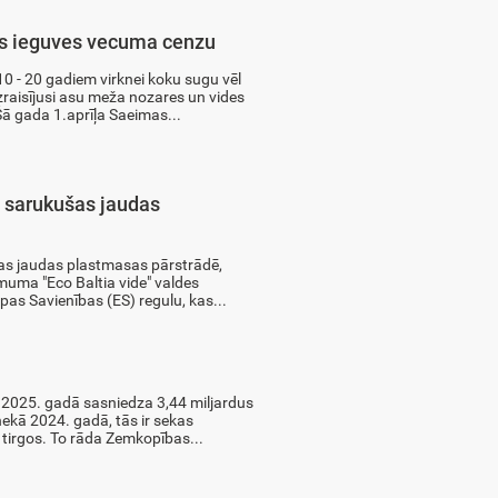
s ieguves vecuma cenzu
0 - 20 gadiem virknei koku sugu vēl
zraisījusi asu meža nozares un vides
ā gada 1.aprīļa Saeimas...
ki sarukušas jaudas
ušas jaudas plastmasas pārstrādē,
uma "Eco Baltia vide" valdes
pas Savienības (ES) regulu, kas...
2025. gadā sasniedza 3,44 miljardus
 nekā 2024. gadā, tās ir sekas
 tirgos. To rāda Zemkopības...