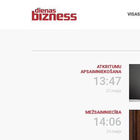
VISAS
ATKRITUMU
APSAIMNIEKOŠANA
13:47
27.maijs
MEŽSAIMNIECĪBA
14:06
25.maijs