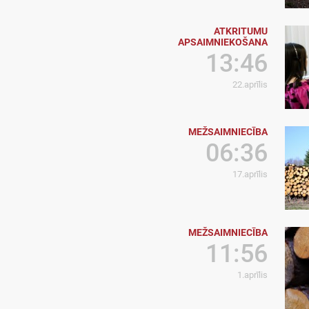
ATKRITUMU
APSAIMNIEKOŠANA
13:46
22.aprīlis
MEŽSAIMNIECĪBA
06:36
17.aprīlis
MEŽSAIMNIECĪBA
11:56
1.aprīlis