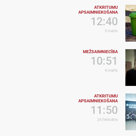
ATKRITUMU
APSAIMNIEKOŠANA
12:40
9.marts
MEŽSAIMNIECĪBA
10:51
4.marts
ATKRITUMU
APSAIMNIEKOŠANA
11:50
24.februāris