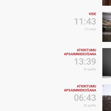
VIDE
11:43
13.maijs
ATKRITUMU
APSAIMNIEKOŠANA
13:39
30.aprīlis
ATKRITUMU
APSAIMNIEKOŠANA
06:43
28.aprīlis