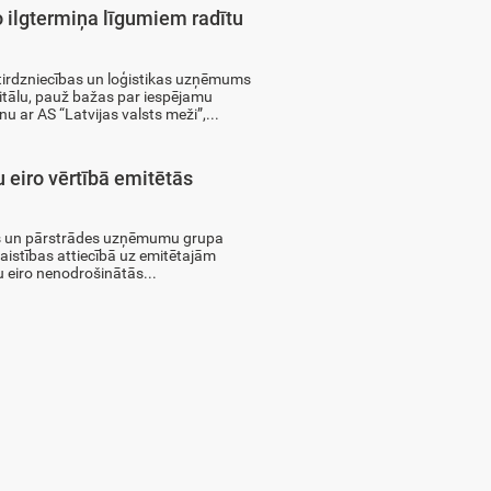
 ilgtermiņa līgumiem radītu
 tirdzniecības un loģistikas uzņēmums
pitālu, pauž bažas par iespējamu
 ar AS “Latvijas valsts meži”,...
u eiro vērtībā emitētās
nas un pārstrādes uzņēmumu grupa
 saistības attiecībā uz emitētajām
u eiro nenodrošinātās...