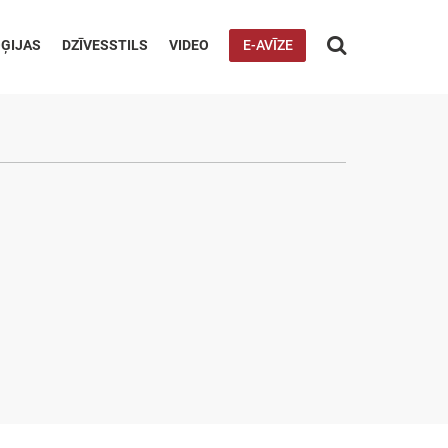

ĢIJAS
DZĪVESSTILS
VIDEO
E-AVĪZE