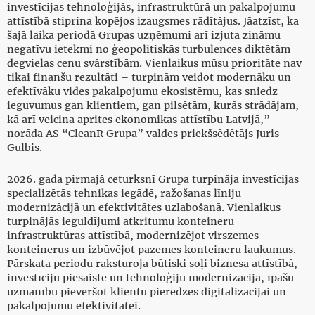
investīcijas tehnoloģijās, infrastruktūrā un pakalpojumu
attīstībā stiprina kopējos izaugsmes rādītājus. Jāatzīst, ka
šajā laika periodā Grupas uzņēmumi arī izjuta zināmu
negatīvu ietekmi no ģeopolitiskās turbulences diktētām
degvielas cenu svārstībām. Vienlaikus mūsu prioritāte nav
tikai finanšu rezultāti – turpinām veidot modernāku un
efektīvāku vides pakalpojumu ekosistēmu, kas sniedz
ieguvumus gan klientiem, gan pilsētām, kurās strādājam,
kā arī veicina aprites ekonomikas attīstību Latvijā,”
norāda AS “CleanR Grupa” valdes priekšsēdētājs Juris
Gulbis.
2026. gada pirmajā ceturksnī Grupa turpināja investīcijas
specializētās tehnikas iegādē, ražošanas līniju
modernizācijā un efektivitātes uzlabošanā. Vienlaikus
turpinājās ieguldījumi atkritumu konteineru
infrastruktūras attīstībā, modernizējot virszemes
konteinerus un izbūvējot pazemes konteineru laukumus.
Pārskata periodu raksturoja būtiski soļi biznesa attīstībā,
investīciju piesaistē un tehnoloģiju modernizācijā, īpašu
uzmanību pievēršot klientu pieredzes digitalizācijai un
pakalpojumu efektivitātei.