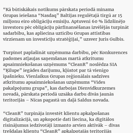
“Kā būtiskākais notikums pārskata periodā minama
Grupas ieiešana “Nasdaq” Baltijas regulētajā tirgū ar 15
miljonu eiro obligāciju emisiju. Aptuveni 60 % līdzšinējo
investoru pēc obligāciju pārfinansēšanas izvēlējās turpināt
sadarbību, kas apliecina uzticību Grupas attīstības
virzienam un investīciju stratēģijai,” uzsver Juris Gulbis.
Turpinot paplašināt uzņēmuma darbību, pēc Konkurences
padomes atļaujas saņemšanas martā atkritumu
apsaimniekošanas uzņēmums “CleanR” noslēdza SIA
“Ķilupe” iegādes darījumu, kļūstot par tā vienīgo
īpašnieku. Vienlaikus Grupas reģionālais sadzīves
atkritumu apsaimniekošanas uzņēmums “Vides
pakalpojumu grupa”, kas darbojas Dienvidkurzemes
novadā, pārskata periodā uzsāka darbu divās jaunās
teritorijās – Nīcas pagastā un daļā Saldus novada.
“CleanR” turpināja investēt klientu apkalpošanas
digitalizācijā, un apkopotie dati liecina, ka digitālos
risinājumus iedzīvotāji izmanto arvien aktīvāk – divas
trešdaļas klientu “CleanR” apkalpotajās teritorijās