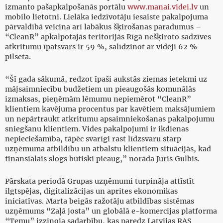
izmanto pašapkalpošanās portālu
www.manai.videi.lv
un
mobilo lietotni. Lielāka iedzīvotāju iesaiste pakalpojuma
pārvaldībā veicina arī labākus šķirošanas paradumus –
“CleanR” apkalpotajās teritorijās Rīgā nešķiroto sadzīves
atkritumu īpatsvars ir 59 %, salīdzinot ar vidēji 62 %
pilsētā.
“Šī gada sākumā, redzot īpaši aukstās ziemas ietekmi uz
mājsaimniecību budžetiem un pieaugošās komunālās
izmaksas, pieņēmām lēmumu nepiemērot “CleanR”
klientiem kavējuma procentus par kavētiem maksājumiem
un nepārtraukt atkritumu apsaimniekošanas pakalpojumu
sniegšanu klientiem. Vides pakalpojumi ir ikdienas
nepieciešamība, tāpēc svarīgi rast līdzsvaru starp
uzņēmuma atbildību un atbalstu klientiem situācijās, kad
finansiālais slogs būtiski pieaug,” norāda Juris Gulbis.
Pārskata periodā Grupas uzņēmumi turpināja attīstīt
ilgtspējas, digitalizācijas un aprites ekonomikas
iniciatīvas. Marta beigās ražotāju atbildības sistēmas
uzņēmums “Zaļā josta” un globālā e-komercijas platforma
“Temu” izziņoja sadarbību, kas paredz Latvijas RAS