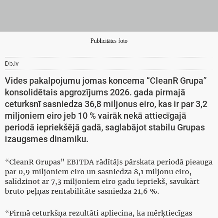
Publicitātes foto
Db.lv
Vides pakalpojumu jomas koncerna “CleanR Grupa”
konsolidētais apgrozījums 2026. gada pirmajā
ceturksnī sasniedza 36,8 miljonus eiro, kas ir par 3,2
miljoniem eiro jeb 10 % vairāk nekā attiecīgajā
periodā iepriekšējā gadā, saglabājot stabilu Grupas
izaugsmes dinamiku.
“CleanR Grupas” EBITDA rādītājs pārskata periodā pieauga
par 0,9 miljoniem eiro un sasniedza 8,1 miljonu eiro,
salīdzinot ar 7,3 miljoniem eiro gadu iepriekš, savukārt
bruto peļņas rentabilitāte sasniedza 21,6 %.
“Pirmā ceturkšņa rezultāti apliecina, ka mērķtiecīgas