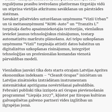
regulējuma prasību ievērošanu platformas tirgotāju vidū
un stiprina vietējās atkritumu savākšanas un pārstrādes
sistēmas.
Savukārt pilsētvides uzturēšanas uzņēmums “Vizii Urban”
un tā meitasuzņēmumi “KOM-Auto” un “Tranzīts L”
turpināja darbu apsaimniekotajās teritorijās, vienlaikus
ieviešot jaunus tehnoloģiskus risinājumus, tostarp
automatizētu maršrutu plānošanu. Arī telpu uzkopšanas
uzņēmums “Vizii” turpināja attīstīt datos balstītus un
digitalizētus uzkopšanas risinājumus, integrējot
tehnoloģijas un profesionālas komandas vienotā
pārvaldības modelī.
Vienlaikus janvārī tika dots starts otrajam Latvijas Aprites
ekonomikas indeksam – “CleanR Grupas” iniciētam un
Latvijas zinātnieku izstrādātam instrumentam
sistemātiskai apritīguma novērtēšanai pašvaldībās.
Februārī publiski tika izziņota arī Grupas pievienošanās
programmai “Liepāja 2027”, kļūstot par Eiropas kultūras
galvaspilsētas galveno partneri vides izglītības un
ilgtspējas jomā.