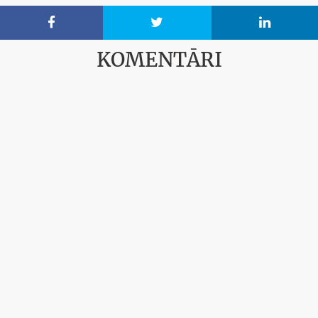



KOMENTĀRI