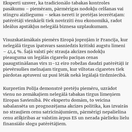
Eksperti uzsver, ka tradicionālo tabakas kontroles
pasākumu – piemēram, pārmērīgas nodokļu celšanas vai
stingru aizliegumu – sekas nereti ir pretējas iecerētajam:
patērētāji vienkārši tiek novirzīti ēnu ekonomikā, radot
ideālus apstākļus nelegālā biznesa uzplaukumam.
Visuzskatāmākais piemērs Eiropā joprojām ir Francija, kur
nelegālā tirgus īpatsvars sasniedzis kritiski augstu līmeni
– 41,4 %. Šajā valstī pēc strauja akcīzes nodokļu
pieauguma un legālās cigarešu paciņas cenas
paaugstināšanas virs 11–12 eiro robežas daudzi patērētāji ir
pievērsušies melnajam tirgum, kur viltotas cigaretes tiek
pārdotas aptuveni uz pusi lētāk nekā legālajā tirdzniecībā.
Kurpretīm Polija demonstrē pretēju piemēru, uzrādot
vienu no zemākajiem nelegālā tabakas tirgus līmeņiem
Eiropas Savienībā. Pēc ekspertu domām, to veicina
sabalansēta un prognozējama akcīzes politika, kas izvairās
no straujiem cenu satricinājumiem, pārmērīgi nepalielina
cenu atšķirības ar valstīm ārpus ES un nerada pārlieku lielu
finansiālo slogu patērētājiem.