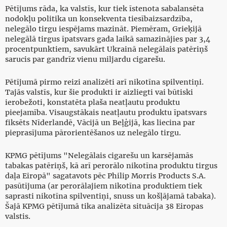
Pētījums rāda, ka valstīs, kur tiek īstenota sabalansēta
nodokļu politika un konsekventa tiesībaizsardzība,
nelegālo tirgu iespējams mazināt. Piemēram, Grieķijā
nelegālā tirgus īpatsvars gada laikā samazinājies par 3,4
procentpunktiem, savukārt Ukrainā nelegālais patēriņš
sarucis par gandrīz vienu miljardu cigarešu.
Pētījumā pirmo reizi analizēti arī nikotīna spilventiņi.
Tajās valstīs, kur šie produkti ir aizliegti vai būtiski
ierobežoti, konstatēta plaša neatļautu produktu
pieejamība. Visaugstākais neatļautu produktu īpatsvars
fiksēts Nīderlandē, Vācijā un Beļģijā, kas liecina par
pieprasījuma pārorientēšanos uz nelegālo tirgu.
KPMG pētījums "Nelegālais cigarešu un karsējamās
tabakas patēriņš, kā arī perorālo nikotīna produktu tirgus
daļa Eiropā" sagatavots pēc Philip Morris Products S.A.
pasūtījuma (ar perorālajiem nikotīna produktiem tiek
saprasti nikotīna spilventiņi, snuss un košļājamā tabaka).
Šajā KPMG pētījumā tika analizēta situācija 38 Eiropas
valstis.