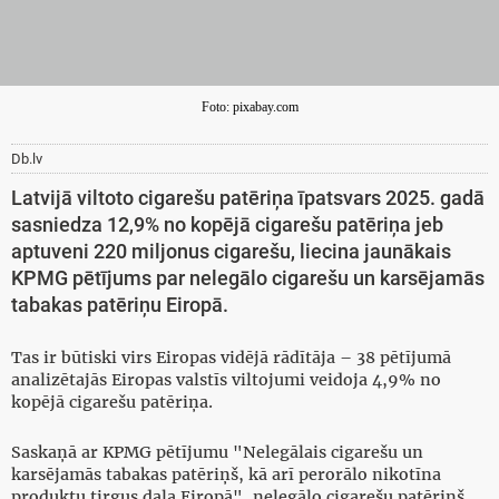
Foto: pixabay.com
Db.lv
Latvijā viltoto cigarešu patēriņa īpatsvars 2025. gadā
sasniedza 12,9% no kopējā cigarešu patēriņa jeb
aptuveni 220 miljonus cigarešu, liecina jaunākais
KPMG pētījums par nelegālo cigarešu un karsējamās
tabakas patēriņu Eiropā.
Tas ir būtiski virs Eiropas vidējā rādītāja – 38 pētījumā
analizētajās Eiropas valstīs viltojumi veidoja 4,9% no
kopējā cigarešu patēriņa.
Saskaņā ar KPMG pētījumu "Nelegālais cigarešu un
karsējamās tabakas patēriņš, kā arī perorālo nikotīna
produktu tirgus daļa Eiropā", nelegālo cigarešu patēriņš