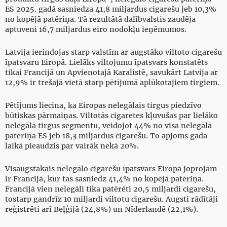
ES 2025. gadā sasniedza 41,8 miljardus cigarešu jeb 10,3%
no kopējā patēriņa. Tā rezultātā dalībvalstis zaudēja
aptuveni 16,7 miljardus eiro nodokļu ieņēmumos.
Latvija ierindojas starp valstīm ar augstāko viltoto cigarešu
īpatsvaru Eiropā. Lielāks viltojumu īpatsvars konstatēts
tikai Francijā un Apvienotajā Karalistē, savukārt Latvija ar
12,9% ir trešajā vietā starp pētījumā aplūkotajiem tirgiem.
Pētījums liecina, ka Eiropas nelegālais tirgus piedzīvo
būtiskas pārmaiņas. Viltotās cigaretes kļuvušas par lielāko
nelegālā tirgus segmentu, veidojot 44% no visa nelegālā
patēriņa ES jeb 18,3 miljardus cigarešu. To apjoms gada
laikā pieaudzis par vairāk nekā 20%.
Visaugstākais nelegālo cigarešu īpatsvars Eiropā joprojām
ir Francijā, kur tas sasniedz 41,4% no kopējā patēriņa.
Francijā vien nelegāli tika patērēti 20,5 miljardi cigarešu,
tostarp gandrīz 10 miljardi viltotu cigarešu. Augsti rādītāji
reģistrēti arī Beļģijā (24,8%) un Nīderlandē (22,1%).