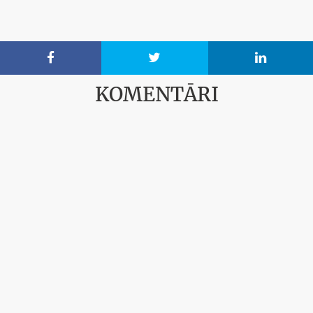



KOMENTĀRI