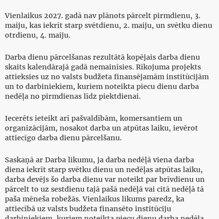
Vienlaikus 2027. gadā nav plānots pārcelt pirmdienu, 3.
maiju, kas iekrīt starp svētdienu, 2. maiju, un svētku dienu
otrdienu, 4. maiju.
Darba dienu pārcelšanas rezultātā kopējais darba dienu
skaits kalendārajā gadā nemainīsies. Rīkojuma projekts
attieksies uz no valsts budžeta finansējamām institūcijām
un to darbiniekiem, kuriem noteikta piecu dienu darba
nedēļa no pirmdienas līdz piektdienai.
Iecerēts ieteikt arī pašvaldībām, komersantiem un
organizācijām, nosakot darba un atpūtas laiku, ievērot
attiecīgo darba dienu pārcelšanu.
Saskaņā ar Darba likumu, ja darba nedēļā viena darba
diena iekrīt starp svētku dienu un nedēļas atpūtas laiku,
darba devējs šo darba dienu var noteikt par brīvdienu un
pārcelt to uz sestdienu tajā pašā nedēļā vai citā nedēļā tā
paša mēneša robežās. Vienlaikus likums paredz, ka
attiecībā uz valsts budžeta finansēto institūciju
darbiniekiem, kuriem noteikta piecu dienu darba nedēļa