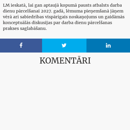
LM ieskatā, lai gan aptaujā kopumā pausts atbalsts darba
dienu pārcelšanai 2027. gadā, lēmuma pieņemšanā jāņem
vērā arī sabiedrības vispārīgais noskaņojums un gaidāmās
konceptuālās diskusijas par darba dienu pārcelšanas
prakses saglabāšanu.



KOMENTĀRI