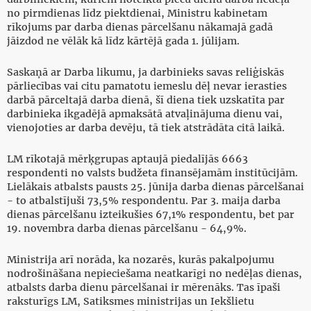
no pirmdienas līdz piektdienai, Ministru kabinetam
rīkojums par darba dienas pārcelšanu nākamajā gadā
jāizdod ne vēlāk kā līdz kārtējā gada 1. jūlijam.
Saskaņā ar Darba likumu, ja darbinieks savas reliģiskās
pārliecības vai citu pamatotu iemeslu dēļ nevar ierasties
darbā pārceltajā darba dienā, šī diena tiek uzskatīta par
darbinieka ikgadējā apmaksātā atvaļinājuma dienu vai,
vienojoties ar darba devēju, tā tiek atstrādāta citā laikā.
LM rīkotajā mērķgrupas aptaujā piedalījās 6663
respondenti no valsts budžeta finansējamām institūcijām.
Lielākais atbalsts pausts 25. jūnija darba dienas pārcelšanai
- to atbalstījuši 73,5% respondentu. Par 3. maija darba
dienas pārcelšanu izteikušies 67,1% respondentu, bet par
19. novembra darba dienas pārcelšanu - 64,9%.
Ministrija arī norāda, ka nozarēs, kurās pakalpojumu
nodrošināšana nepieciešama neatkarīgi no nedēļas dienas,
atbalsts darba dienu pārcelšanai ir mērenāks. Tas īpaši
raksturīgs LM, Satiksmes ministrijas un Iekšlietu