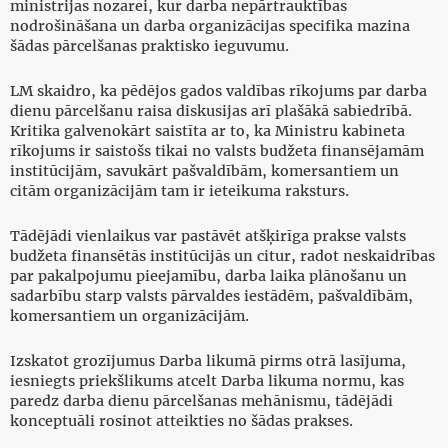
ministrijas nozarei, kur darba nepārtrauktības
nodrošināšana un darba organizācijas specifika mazina
šādas pārcelšanas praktisko ieguvumu.
LM skaidro, ka pēdējos gados valdības rīkojums par darba
dienu pārcelšanu raisa diskusijas arī plašākā sabiedrībā.
Kritika galvenokārt saistīta ar to, ka Ministru kabineta
rīkojums ir saistošs tikai no valsts budžeta finansējamām
institūcijām, savukārt pašvaldībām, komersantiem un
citām organizācijām tam ir ieteikuma raksturs.
Tādējādi vienlaikus var pastāvēt atšķirīga prakse valsts
budžeta finansētās institūcijās un citur, radot neskaidrības
par pakalpojumu pieejamību, darba laika plānošanu un
sadarbību starp valsts pārvaldes iestādēm, pašvaldībām,
komersantiem un organizācijām.
Izskatot grozījumus Darba likumā pirms otrā lasījuma,
iesniegts priekšlikums atcelt Darba likuma normu, kas
paredz darba dienu pārcelšanas mehānismu, tādējādi
konceptuāli rosinot atteikties no šādas prakses.