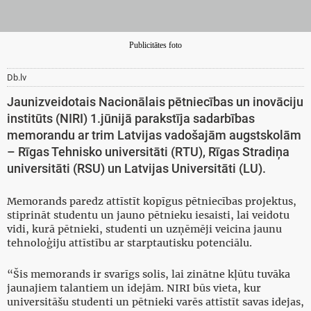
Publicitātes foto
Db.lv
Jaunizveidotais Nacionālais pētniecības un inovāciju
institūts (NIRI) 1.jūnijā parakstīja sadarbības
memorandu ar trim Latvijas vadošajām augstskolām
– Rīgas Tehnisko universitāti (RTU), Rīgas Stradiņa
universitāti (RSU) un Latvijas Universitāti (LU).
Memorands paredz attīstīt kopīgus pētniecības projektus,
stiprināt studentu un jauno pētnieku iesaisti, lai veidotu
vidi, kurā pētnieki, studenti un uzņēmēji veicina jaunu
tehnoloģiju attīstību ar starptautisku potenciālu.
“Šis memorands ir svarīgs solis, lai zinātne kļūtu tuvāka
jaunajiem talantiem un idejām. NIRI būs vieta, kur
universitāšu studenti un pētnieki varēs attīstīt savas idejas,