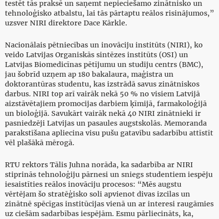
testēt tās praksē un saņemt nepieciešamo zinātnisko un
tehnoloģisko atbalstu, lai tās pārtaptu reālos risinājumos,”
uzsver NIRI direktore Dace Kārkle.
Nacionālais pētniecības un inovāciju institūts (NIRI), ko
veido Latvijas Organiskās sintēzes institūts (OSI) un
Latvijas Biomedicīnas pētījumu un studiju centrs (BMC),
jau šobrīd uzņem ap 180 bakalaura, maģistra un
doktorantūras studentu, kas izstrādā savus zinātniskos
darbus. NIRI top arī vairāk nekā 50 % no visiem Latvijā
aizstāvētajiem promocijas darbiem ķīmijā, farmakoloģijā
un bioloģijā. Savukārt vairāk nekā 40 NIRI zinātnieki ir
pasniedzēji Latvijas un pasaules augstskolās. Memoranda
parakstīšana apliecina visu pušu gatavību sadarbību attīstīt
vēl plašākā mērogā.
RTU rektors Tālis Juhna norāda, ka sadarbība ar NIRI
stiprinās tehnoloģiju pārnesi un sniegs studentiem iespēju
iesaistīties reālos inovāciju procesos: “Mēs augstu
vērtējam šo stratēģisko soli apvienot divas izcilas un
zinātnē spēcīgas institūcijas vienā un ar interesi raugāmies
uz ciešām sadarbības iespējām. Esmu pārliecināts, ka,