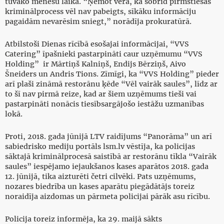
tuvāko mēnešu laikā. “Ņemot vērā, ka šobrīd pirmstiesas
kriminālprocess vēl nav pabeigts, sīkāku informāciju
pagaidām nevarēsim sniegt,” norādīja prokuratūrā.
Atbilstoši Dienas rīcībā esošajai informācijai, “VVS
Catering” īpašnieki pastarpināti caur uzņēmumu “VVS
Holding” ir Mārtiņš Kalniņš, Endijs Bērziņš, Aivo
Šneiders un Andris Tions. Zīmīgi, ka “VVS Holding” pieder
arī plaši zināmā restorānu ķēde “Vēl vairāk saules”, līdz ar
to šī nav pirmā reize, kad ar šiem uzņēmums tieši vai
pastarpināti nonācis tiesībsargājošo iestāžu uzmanības
lokā.
Proti, 2018. gada jūnijā LTV raidījums “Panorāma” un arī
sabiedrisko mediju portāls lsm.lv vēstīja, ka policijas
sāktajā kriminālprocesā saistībā ar restorānu tīkla “Vairāk
saules” iespējamo iejaukšanos kases aparātos 2018. gada
12. jūnijā, tika aizturēti četri cilvēki. Pats uzņēmums,
nozares biedrība un kases aparātu piegādātājs toreiz
noraidīja aizdomas un pārmeta policijai pārāk asu rīcību.
Policija toreiz informēja, ka 29. maijā sākts