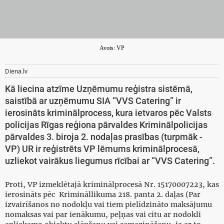
Avots: VP
Diena.lv
Kā liecina atzīme Uzņēmumu reģistra sistēmā,
saistībā ar uzņēmumu SIA “VVS Catering” ir
ierosināts kriminālprocess, kura ietvaros pēc Valsts
policijas Rīgas reģiona pārvaldes Kriminālpolicijas
pārvaldes 3. biroja 2. nodaļas prasības (turpmāk -
VP) UR ir reģistrēts VP lēmums kriminālprocesā,
uzliekot vairākus liegumus rīcībai ar “VVS Catering”.
Proti, VP izmeklētajā kriminālprocesā Nr. 15170007223, kas
ierosināts pēc Krimināllikuma 218. panta 2. daļas (Par
izvairīšanos no nodokļu vai tiem pielīdzināto maksājumu
nomaksas vai par ienākumu, peļņas vai citu ar nodokli