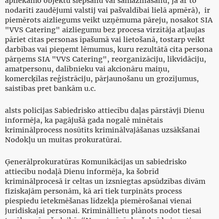
apliekamo objektu slēpšanu vai samazināšanu, ja ar to
nodarīti zaudējumi valstij vai pašvaldībai lielā apmērā), ir
piemērots aizliegums veikt uzņēmuma pāreju, nosakot SIA
"VVS Catering" aizliegumu bez procesa virzītāja atļaujas
pāriet citas personas īpašumā vai lietošanā, tostarp veikt
darbības vai pieņemt lēmumus, kuru rezultātā cita persona
pārņems SIA "VVS Catering", reorganizāciju, likvidāciju,
amatpersonu, dalībnieku vai akcionāru maiņu,
komercķīlas reģistrāciju, pārjaunošanu un grozījumus,
saistības pret bankām u.c.
alsts policijas Sabiedrisko attiecību daļas pārstāvji Dienu
informēja, ka pagājušā gada nogalē minētais
kriminālprocess nosūtīts kriminālvajāšanas uzsākšanai
Nodokļu un muitas prokuratūrai.
Ģenerālprokuratūras Komunikācijas un sabiedrisko
attiecību nodaļā Dienu informēja, ka šobrīd
kriminālprocesā ir celtas un izsniegtas apsūdzības divām
fiziskajām personām, kā arī tiek turpināts process
piespiedu ietekmēšanas līdzekļa piemērošanai vienai
juridiskajai personai. Krimināllietu plānots nodot tiesai