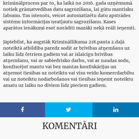
kriminālprocess par to, ka laikā no 2016. gada uzņēmumā
notiek grāmatvedības datu sagrozīšana, lai gūtu mantisku
labumu. Tas īstenots, veicot automatizētu datu apstrādes
sistēmu informācijas neatļautu sagrozīšanu. Kases
aparātos ienākumi esot norādīti mazāki nekā reāli ieņemti.
Jāpiebilst, ka augstāk Krimināllikuma 218.panta 2.daļā
noteiktā atbildība paredz sodīt ar brīvības atņemšanu uz
laiku līdz četriem gadiem vai ar īslaicīgu brīvības
atņemšanu, vai ar sabiedrisko darbu, vai ar naudas sodu,
konfiscējot mantu vai bez mantas konfiskācijas un
atņemot tiesības uz noteiktu vai visu veidu komercdarbību
vai uz noteiktu nodarbošanos vai tiesības ieņemt noteiktu
amatu uz laiku no diviem līdz pieciem gadiem.



KOMENTĀRI