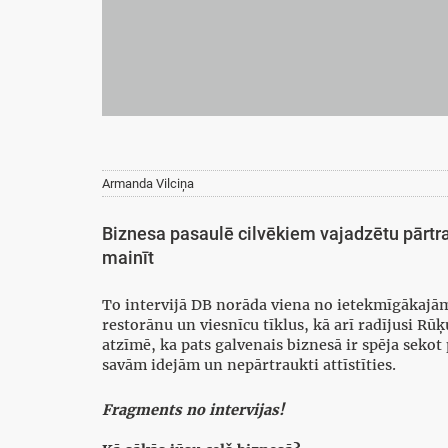
Armanda Vilciņa
Biznesa pasaulē cilvēkiem vajadzētu pārtr
mainīt
To intervijā DB norāda viena no ietekmīgākajām
restorānu un viesnīcu tīklus, kā arī radījusi Rū
atzīmē, ka pats galvenais biznesā ir spēja sekot 
savām idejām un nepārtraukti attīstīties.
Fragments no intervijas!