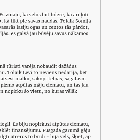
 zināju, ka vēlos būt līdere, kā arī ļoti
o, kā tikt pie savas naudas. Tolaik Somijā
vasarās lasīju ogas un centos tās pārdot,
cījās, es galvā jau būvēju savus nākamos
nā tūristi varēja nobaudīt dažādus
. Tolaik Levi to neviens nedarīja, bet
 atvest malku, sakopt telpas, sagatavot
s pirmo atpūtas māju ciematu, un tas jau
n nopirku šo vietu, no kuras vēlāk
egli. Es biju nopirkusi atpūtas ciematu,
i meklēt finansējumu. Pusgada garumā gāju
i atceros to brīdi - bija vēls, šķiet, ap