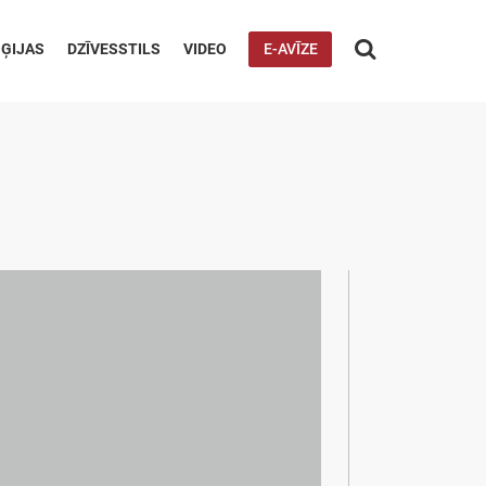

ĢIJAS
DZĪVESSTILS
VIDEO
E-AVĪZE