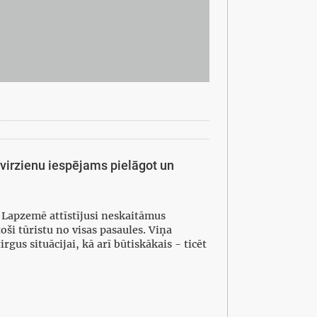
virzienu iespējams pielāgot un
 Lapzemē attīstījusi neskaitāmus
oši tūristu no visas pasaules. Viņa
gus situācijai, kā arī būtiskākais - ticēt