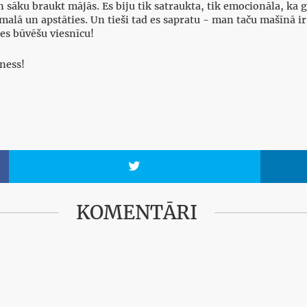
sāku braukt mājās. Es biju tik satraukta, tik emocionāla, ka 
alā un apstāties. Un tieši tad es sapratu - man taču mašīnā ir t
es būvēšu viesnīcu!
zness!

KOMENTĀRI