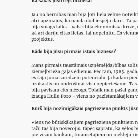
Kā sākās jūsu ceļš biznesā?
Jau no bērnības man bija ļoti liela vēlme noteikt 
ātri apzinājos, ka nauda dod iespēju darīt. Tā p
bija smags laiks - valstī bija ekonomiskā krīze, 
kā arī darīju citas lietas, lai nopelnītu. Es vi
projektus.
Kāds bija jūsu pirmais īstais bizness?
Mans pirmais taustāmais uzņēmējdarbības solis b
ziemeļbrieža gaļas ēdienus. Pēc tam, 1985. gadā
es šajā jomā saredzēju potenciālu. Ja kādam pie
brokastis un nodrošināt visu nepieciešamo. Tas 
bija pavisam cits mērogs. Tolaik man pašai gan
izauga Hullu Poro - viens no pazīstamākajiem v
Kurš bija nozīmīgākais pagrieziena punkts jūs
Viens no būtiskākajiem pagrieziena punktiem note
taču tas bija novecojis, tāpēc sapratu, ka vēlos
pie visām bankām, finansētājiem un meklēju risin