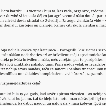
lietu kārtību. Es vienmēr biju tā, kas vada, organizē, izdomā. Es
aver durvis! Šī iemesla dēļ es jau agrā vecumā sāku domāt par t
un cilvēki devās strādāt uz Zviedriju. Es augu vienkāršā vidē - 
enmēr domāju, kustējos un plānoju. Kamēr citi skolā vienkārši mā
ija neliela kioska tipa kafejnīca - Porogrilli, kur ziemas sezo
, mēs sākām nodarboties arī ar brīvdienu māju apsaimniekošanu
derēja privāta brīvdienu māja, mēs varējām par to parūpēties -
bija ļoti praktisks pakalpojums. Pāris gadus vēlāk es iegādājo
drīz nebija savas naudas, taču es saņēmu bankas finansējumu u
iesmīlības un izklaides kompleksiem Levi kūrortā, Lapzemē.
u uzņēmējdarbības ceļā?
ikti bija 1992. gads, kad atvēru pirmo viesnīcu. Tas nebija vi
 būvēt kaut ko jaunu. Lai šo ideju īstenotu, man nācās ļoti ilg
ājumus, kā dabūt naudu, un galu galā - man izdevās. Ļoti spilgt