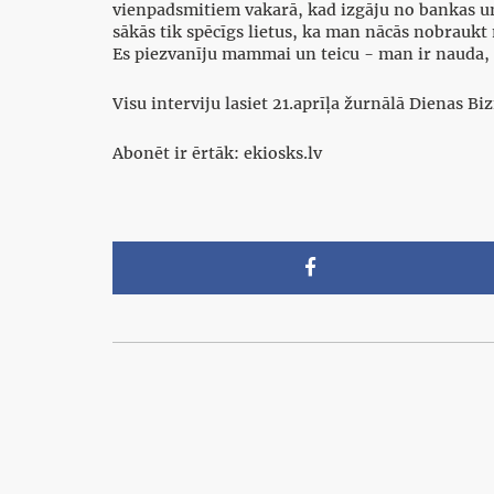
vienpadsmitiem vakarā, kad izgāju no bankas un 
sākās tik spēcīgs lietus, ka man nācās nobraukt m
Es piezvanīju mammai un teicu - man ir nauda, 
Visu interviju lasiet 21.aprīļa žurnālā Dienas Bi
Abonēt ir ērtāk: ekiosks.lv
