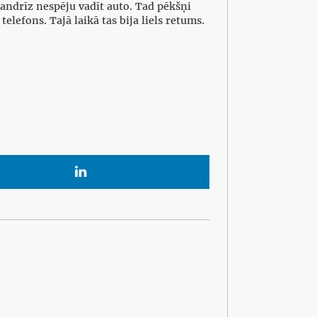
gandrīz nespēju vadīt auto. Tad pēkšņi
elefons. Tajā laikā tas bija liels retums.
