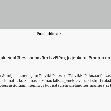
Foto: publicitātes
aukt šaubīties par savām izvēlēm, jo jebkuru lēmumu un 
 Somijas uzņēmējām Peiviki Palosāri (Päivikki Palosaari), kas
ķu ciematu, ko ziemas sezonas laikā apmeklē vairāki simti tūkst
pieprasījumam, nemitīgi būt gataviem pielāgoties mainīgajai tir