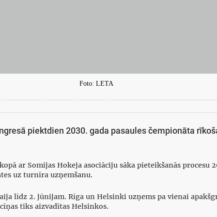
Foto: LETA
ongresā piektdien 2030. gada pasaules čempionāta rīkošan
 kopā ar Somijas Hokeja asociāciju sāka pieteikšanās procesu 
dātes uz turnīra uzņemšanu.
aija līdz 2. jūnijam. Rīga un Helsinki uzņems pa vienai apakšgr
cīņas tiks aizvadītas Helsinkos.