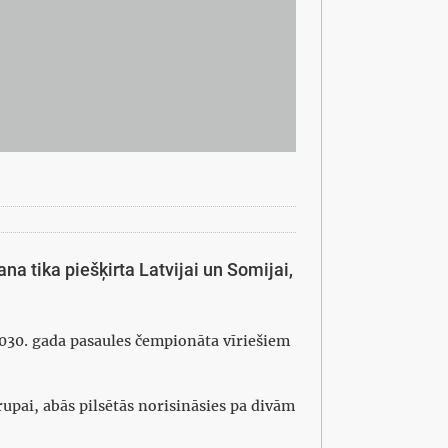
a tika piešķirta Latvijai un Somijai,
2030. gada pasaules čempionāta vīriešiem
upai, abās pilsētās norisināsies pa divām