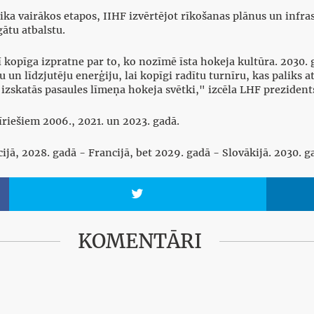
ka vairākos etapos, IIHF izvērtējot rīkošanas plānus un infra
ātu atbalstu.
ī kopīga izpratne par to, ko nozīmē īsta hokeja kultūra. 2030.
 un līdzjutēju enerģiju, lai kopīgi radītu turnīru, kas paliks 
 izskatās pasaules līmeņa hokeja svētki," izcēla LHF prezidents
īriešiem 2006., 2021. un 2023. gadā.
jā, 2028. gadā - Francijā, bet 2029. gadā - Slovākijā. 2030. g

KOMENTĀRI