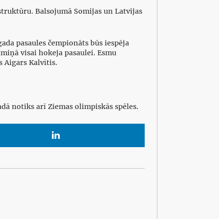
struktūru. Balsojumā Somijas un Latvijas
 gada pasaules čempionāts būs iespēja
atmiņā visai hokeja pasaulei. Esmu
 Aigars Kalvītis.
adā notiks arī Ziemas olimpiskās spēles.
