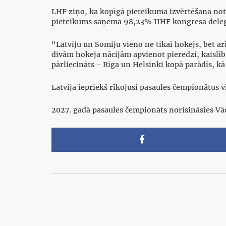
LHF ziņo, ka kopīgā pieteikuma izvērtēšana noti
pieteikums saņēma 98,23% IIHF kongresa deleg
"Latviju un Somiju vieno ne tikai hokejs, bet ar
divām hokeja nācijām apvienot pieredzi, kaislību
pārliecināts - Rīga un Helsinki kopā parādīs, kā
Latvija iepriekš rīkojusi pasaules čempionātus v
2027. gadā pasaules čempionāts norisināsies Vāci
