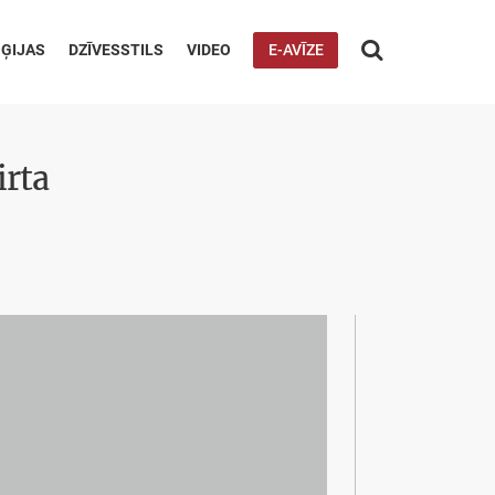

ĢIJAS
DZĪVESSTILS
VIDEO
E-AVĪZE
irta