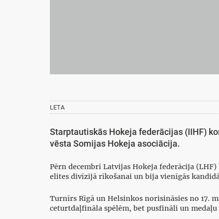
LETA
Starptautiskās Hokeja federācijas (IIHF) k
vēsta Somijas Hokeja asociācija.
Pērn decembrī Latvijas Hokeja federācija (LHF)
elites divīzijā rīkošanai un bija vienīgās kandi
Turnīrs Rīgā un Helsinkos norisināsies no 17. m
ceturtdaļfināla spēlēm, bet pusfināli un medaļu 