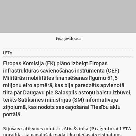
Foto: pexels.com
LETA
Eiropas Komisija (EK) plāno izbeigt Eiropas
infrastruktūras savienošanas instrumenta (CEF)
Militārās mobilitātes finansēšanas līgumu 51,5
miljonu eiro apmērā, kas bija paredzēts apvienotā
tilta pār Daugavu pie Salaspils astoņu balstu izbūvei,
teikts Satiksmes ministrijas (SM) informatīvajā
ziņojumā, kas nodots saskaņošanai Tiesību aktu
portālā.
Bijušais satiksmes ministrs Atis Švinka (P) aģentūrai LETA
norādīja, ka pagājušajā gadā tika piedāvāts risinājums