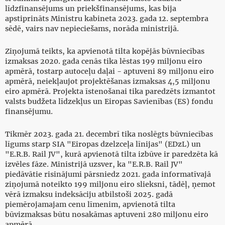
līdzfinansējums un priekšfinansējums, kas bija
apstiprināts Ministru kabineta 2023. gada 12. septembra
sēdē, vairs nav nepieciešams, norāda ministrijā.
Ziņojumā teikts, ka apvienotā tilta kopējās būvniecības
izmaksas 2020. gada cenās tika lēstas 199 miljonu eiro
apmērā, tostarp autoceļu daļai - aptuveni 89 miljonu eiro
apmērā, neiekļaujot projektēšanas izmaksas 4,5 miljonu
eiro apmērā. Projekta īstenošanai tika paredzēts izmantot
valsts budžeta līdzekļus un Eiropas Savienības (ES) fondu
finansējumu.
Tikmēr 2023. gada 21. decembrī tika noslēgts būvniecības
līgums starp SIA "Eiropas dzelzceļa līnijas" (EDzL) un
"E.R.B. Rail JV", kurā apvienotā tilta izbūve ir paredzēta kā
izvēles fāze. Ministrijā uzsver, ka "E.R.B. Rail JV"
piedāvātie risinājumi pārsniedz 2021. gada informatīvajā
ziņojumā noteikto 199 miljonu eiro slieksni, tādēļ, ņemot
vērā izmaksu indeksāciju atbilstoši 2025. gadā
piemērojamajam cenu līmenim, apvienotā tilta
būvizmaksas būtu nosakāmas aptuveni 280 miljonu eiro
apmērā.