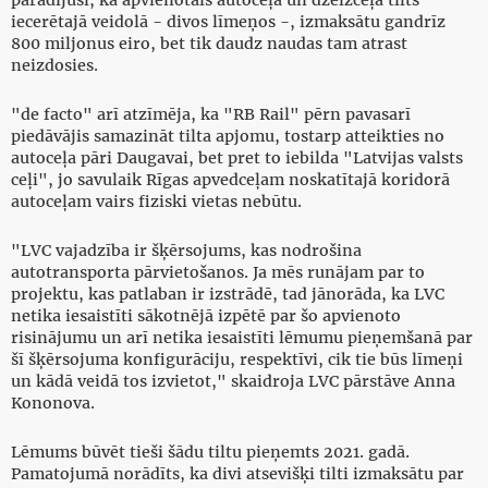
parādījuši, ka apvienotais autoceļa un dzelzceļa tilts
iecerētajā veidolā - divos līmeņos -, izmaksātu gandrīz
800 miljonus eiro, bet tik daudz naudas tam atrast
neizdosies.
"de facto" arī atzīmēja, ka "RB Rail" pērn pavasarī
piedāvājis samazināt tilta apjomu, tostarp atteikties no
autoceļa pāri Daugavai, bet pret to iebilda "Latvijas valsts
ceļi", jo savulaik Rīgas apvedceļam noskatītajā koridorā
autoceļam vairs fiziski vietas nebūtu.
"LVC vajadzība ir šķērsojums, kas nodrošina
autotransporta pārvietošanos. Ja mēs runājam par to
projektu, kas patlaban ir izstrādē, tad jānorāda, ka LVC
netika iesaistīti sākotnējā izpētē par šo apvienoto
risinājumu un arī netika iesaistīti lēmumu pieņemšanā par
šī šķērsojuma konfigurāciju, respektīvi, cik tie būs līmeņi
un kādā veidā tos izvietot," skaidroja LVC pārstāve Anna
Kononova.
Lēmums būvēt tieši šādu tiltu pieņemts 2021. gadā.
Pamatojumā norādīts, ka divi atsevišķi tilti izmaksātu par