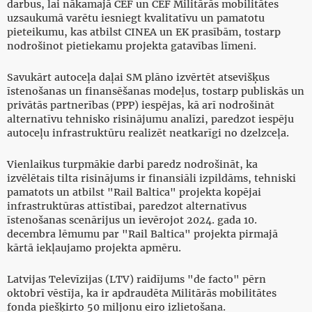
darbus, lai nākamajā CEF un CEF Militārās mobilitātes
uzsaukumā varētu iesniegt kvalitatīvu un pamatotu
pieteikumu, kas atbilst CINEA un EK prasībām, tostarp
nodrošinot pietiekamu projekta gatavības līmeni.
Savukārt autoceļa daļai SM plāno izvērtēt atsevišķus
īstenošanas un finansēšanas modeļus, tostarp publiskās un
privātās partnerības (PPP) iespējas, kā arī nodrošināt
alternatīvu tehnisko risinājumu analīzi, paredzot iespēju
autoceļu infrastruktūru realizēt neatkarīgi no dzelzceļa.
Vienlaikus turpmākie darbi paredz nodrošināt, ka
izvēlētais tilta risinājums ir finansiāli izpildāms, tehniski
pamatots un atbilst "Rail Baltica" projekta kopējai
infrastruktūras attīstībai, paredzot alternatīvus
īstenošanas scenārijus un ievērojot 2024. gada 10.
decembra lēmumu par "Rail Baltica" projekta pirmajā
kārtā iekļaujamo projekta apmēru.
Latvijas Televīzijas (LTV) raidījums "de facto" pērn
oktobrī vēstīja, ka ir apdraudēta Militārās mobilitātes
fonda piešķirto 50 miljonu eiro izlietošana.