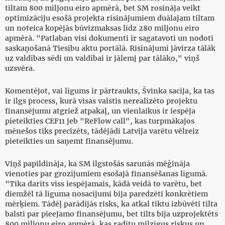
tiltam 800 miljonu eiro apmērā, bet SM rosināja veikt
optimizāciju esošā projekta risinājumiem duālajam tiltam
un noteica kopējās būvizmaksas līdz 280 miljonu eiro
apmērā. "Patlaban visi dokumenti ir sagatavoti un nodoti
saskaņošanā Tiesību aktu portālā. Risinājumi jāvirza tālāk
uz valdības sēdi un valdībai ir jālemj par tālāko," viņš
uzsvēra.
Komentējot, vai līgums ir pārtraukts, Švinka sacīja, ka tas
ir ilgs process, kurā visas valstis nerealizēto projektu
finansējumu atgriež atpakaļ, un vienlaikus ir iespēja
pieteikties CEF11 jeb "ReFlow call", kas turpmākajos
mēnešos tiks precizēts, tādējādi Latvija varētu vēlreiz
pieteikties un saņemt finansējumu.
Viņš papildināja, ka SM ilgstošās sarunās mēģināja
vienoties par grozījumiem esošajā finansēšanas līgumā.
"Tika darīts viss iespējamais, kādā veidā to varētu, bet
diemžēl tā līguma nosacījumi bija paredzēti konkrētiem
mērķiem. Tādēļ parādījās risks, ka atkal tiktu izbūvēti tilta
balsti par pieejamo finansējumu, bet tilts bija uzprojektēts
800 miljonu eiro apmērā, kas radītu milzīgus riskus un