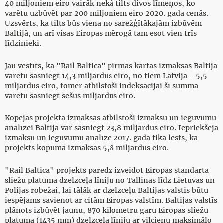
40 miljoniem eiro vairāk nekā tilts divos līmeņos, ko
varētu uzbūvēt par 200 miljoniem eiro 2020. gada cenās.
Uzsvērts, ka tilts būs viena no sarežģītākajām izbūvēm
Baltijā, un arī visas Eiropas mērogā tam esot vien trīs
līdzinieki.
Jau vēstīts, ka "Rail Baltica" pirmās kārtas izmaksas Baltijā
varētu sasniegt 14,3 miljardus eiro, no tiem Latvijā - 5,5
miljardus eiro, tomēr atbilstoši indeksācijai šī summa
varētu sasniegt sešus miljardus eiro.
Kopējās projekta izmaksas atbilstoši izmaksu un ieguvumu
analīzei Baltijā var sasniegt 23,8 miljardus eiro. Iepriekšējā
izmaksu un ieguvumu analīzē 2017. gadā tika lēsts, ka
projekts kopumā izmaksās 5,8 miljardus eiro.
"Rail Baltica" projekts paredz izveidot Eiropas standarta
sliežu platuma dzelzceļa līniju no Tallinas līdz Lietuvas un
Polijas robežai, lai tālāk ar dzelzceļu Baltijas valstis būtu
iespējams savienot ar citām Eiropas valstīm. Baltijas valstīs
plānots izbūvēt jaunu, 870 kilometru garu Eiropas sliežu
platuma (1435 mm) dzelzceļa līniju ar vilcienu maksimālo