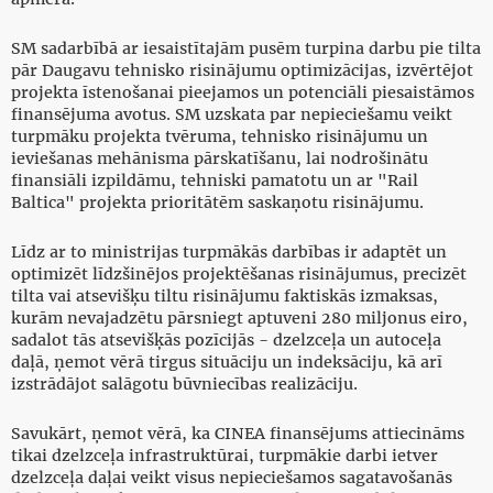
SM sadarbībā ar iesaistītajām pusēm turpina darbu pie tilta
pār Daugavu tehnisko risinājumu optimizācijas, izvērtējot
projekta īstenošanai pieejamos un potenciāli piesaistāmos
finansējuma avotus. SM uzskata par nepieciešamu veikt
turpmāku projekta tvēruma, tehnisko risinājumu un
ieviešanas mehānisma pārskatīšanu, lai nodrošinātu
finansiāli izpildāmu, tehniski pamatotu un ar "Rail
Baltica" projekta prioritātēm saskaņotu risinājumu.
Līdz ar to ministrijas turpmākās darbības ir adaptēt un
optimizēt līdzšinējos projektēšanas risinājumus, precizēt
tilta vai atsevišķu tiltu risinājumu faktiskās izmaksas,
kurām nevajadzētu pārsniegt aptuveni 280 miljonus eiro,
sadalot tās atsevišķās pozīcijās - dzelzceļa un autoceļa
daļā, ņemot vērā tirgus situāciju un indeksāciju, kā arī
izstrādājot salāgotu būvniecības realizāciju.
Savukārt, ņemot vērā, ka CINEA finansējums attiecināms
tikai dzelzceļa infrastruktūrai, turpmākie darbi ietver
dzelzceļa daļai veikt visus nepieciešamos sagatavošanās