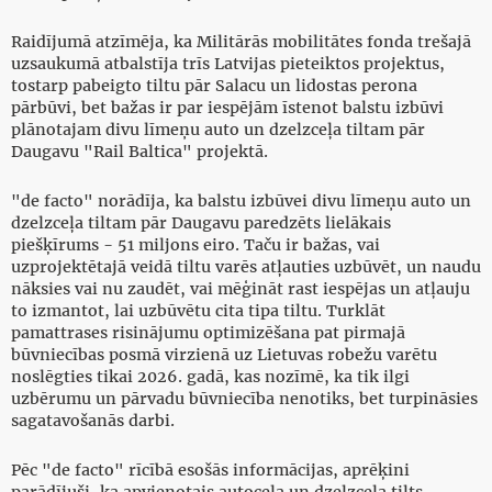
Raidījumā atzīmēja, ka Militārās mobilitātes fonda trešajā
uzsaukumā atbalstīja trīs Latvijas pieteiktos projektus,
tostarp pabeigto tiltu pār Salacu un lidostas perona
pārbūvi, bet bažas ir par iespējām īstenot balstu izbūvi
plānotajam divu līmeņu auto un dzelzceļa tiltam pār
Daugavu "Rail Baltica" projektā.
"de facto" norādīja, ka balstu izbūvei divu līmeņu auto un
dzelzceļa tiltam pār Daugavu paredzēts lielākais
piešķīrums - 51 miljons eiro. Taču ir bažas, vai
uzprojektētajā veidā tiltu varēs atļauties uzbūvēt, un naudu
nāksies vai nu zaudēt, vai mēģināt rast iespējas un atļauju
to izmantot, lai uzbūvētu cita tipa tiltu. Turklāt
pamattrases risinājumu optimizēšana pat pirmajā
būvniecības posmā virzienā uz Lietuvas robežu varētu
noslēgties tikai 2026. gadā, kas nozīmē, ka tik ilgi
uzbērumu un pārvadu būvniecība nenotiks, bet turpināsies
sagatavošanās darbi.
Pēc "de facto" rīcībā esošās informācijas, aprēķini