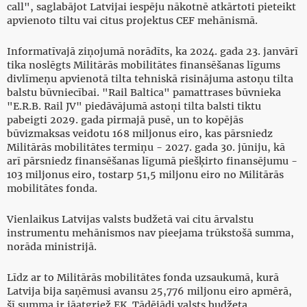
call", saglabājot Latvijai iespēju nākotnē atkārtoti pieteikt
apvienoto tiltu vai citus projektus CEF mehānismā.
Informatīvajā ziņojumā norādīts, ka 2024. gada 23. janvārī
tika noslēgts Militārās mobilitātes finansēšanas līgums
divlīmeņu apvienotā tilta tehniskā risinājuma astoņu tilta
balstu būvniecībai. "Rail Baltica" pamattrases būvnieka
"E.R.B. Rail JV" piedāvājumā astoņi tilta balsti tiktu
pabeigti 2029. gada pirmajā pusē, un to kopējās
būvizmaksas veidotu 168 miljonus eiro, kas pārsniedz
Militārās mobilitātes termiņu - 2027. gada 30. jūniju, kā
arī pārsniedz finansēšanas līgumā piešķirto finansējumu -
103 miljonus eiro, tostarp 51,5 miljonu eiro no Militārās
mobilitātes fonda.
Vienlaikus Latvijas valsts budžetā vai citu ārvalstu
instrumentu mehānismos nav pieejama trūkstošā summa,
norāda ministrijā.
Līdz ar to Militārās mobilitātes fonda uzsaukumā, kurā
Latvija bija saņēmusi avansu 25,776 miljonu eiro apmērā,
šī summa ir jāatgriež EK. Tādējādi valsts budžeta