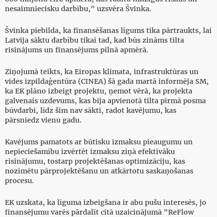
nesaimniecisku darbību," uzsvēra Švinka.
Švinka piebilda, ka finansēšanas līgums tika pārtraukts, lai
Latvija sāktu darbību tikai tad, kad būs zināms tilta
risinājums un finansējums pilnā apmērā.
Ziņojumā teikts, ka Eiropas klimata, infrastruktūras un
vides izpildaģentūra (CINEA) šā gada martā informēja SM,
ka EK plāno izbeigt projektu, ņemot vērā, ka projekta
galvenais uzdevums, kas bija apvienotā tilta pirmā posma
būvdarbi, līdz šim nav sākti, radot kavējumu, kas
pārsniedz vienu gadu.
Kavējums pamatots ar būtisku izmaksu pieaugumu un
nepieciešamību izvērtēt izmaksu ziņā efektīvāku
risinājumu, tostarp projektēšanas optimizāciju, kas
nozīmētu pārprojektēšanu un atkārtotu saskaņošanas
procesu.
EK uzskata, ka līguma izbeigšana ir abu pušu interesēs, jo
finansējumu varēs pārdalīt citā uzaicinājumā "ReFlow