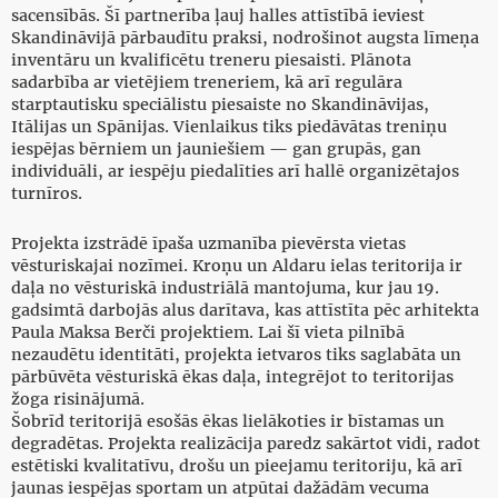
sacensībās. Šī partnerība ļauj halles attīstībā ieviest
Skandināvijā pārbaudītu praksi, nodrošinot augsta līmeņa
inventāru un kvalificētu treneru piesaisti. Plānota
sadarbība ar vietējiem treneriem, kā arī regulāra
starptautisku speciālistu piesaiste no Skandināvijas,
Itālijas un Spānijas. Vienlaikus tiks piedāvātas treniņu
iespējas bērniem un jauniešiem — gan grupās, gan
individuāli, ar iespēju piedalīties arī hallē organizētajos
turnīros.
Projekta izstrādē īpaša uzmanība pievērsta vietas
vēsturiskajai nozīmei. Kroņu un Aldaru ielas teritorija ir
daļa no vēsturiskā industriālā mantojuma, kur jau 19.
gadsimtā darbojās alus darītava, kas attīstīta pēc arhitekta
Paula Maksa Berči projektiem. Lai šī vieta pilnībā
nezaudētu identitāti, projekta ietvaros tiks saglabāta un
pārbūvēta vēsturiskā ēkas daļa, integrējot to teritorijas
žoga risinājumā.
Šobrīd teritorijā esošās ēkas lielākoties ir bīstamas un
degradētas. Projekta realizācija paredz sakārtot vidi, radot
estētiski kvalitatīvu, drošu un pieejamu teritoriju, kā arī
jaunas iespējas sportam un atpūtai dažādām vecuma