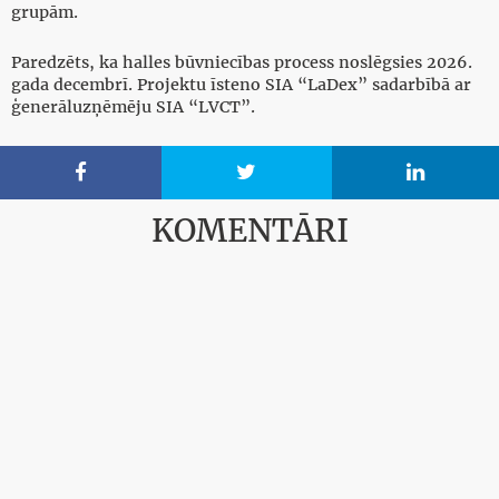
grupām.
Paredzēts, ka halles būvniecības process noslēgsies 2026.
gada decembrī. Projektu īsteno SIA “LaDex” sadarbībā ar
ģenerāluzņēmēju SIA “LVCT”.



KOMENTĀRI