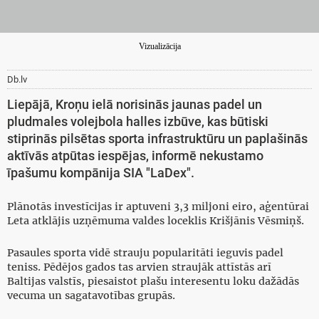
Vizualizācija
Db.lv
Liepājā, Kroņu ielā norisinās jaunas padel un
pludmales volejbola halles izbūve, kas būtiski
stiprinās pilsētas sporta infrastruktūru un paplašinās
aktīvās atpūtas iespējas, informē nekustamo
īpašumu kompānija SIA "LaDex".
Plānotās investīcijas ir aptuveni 3,3 miljoni eiro, aģentūrai
Leta atklājis uzņēmuma valdes loceklis Krišjānis Vēsmiņš.
Pasaules sporta vidē strauju popularitāti ieguvis padel
teniss. Pēdējos gados tas arvien straujāk attīstās arī
Baltijas valstīs, piesaistot plašu interesentu loku dažādās
vecuma un sagatavotības grupās.