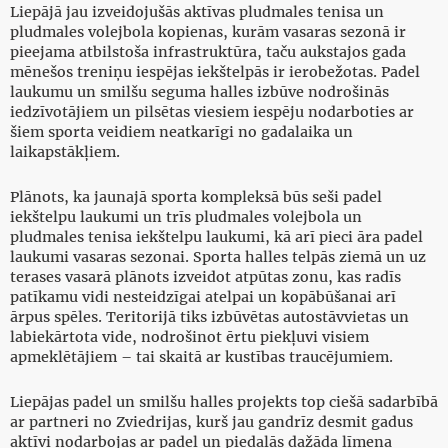
Liepājā jau izveidojušās aktīvas pludmales tenisa un
pludmales volejbola kopienas, kurām vasaras sezonā ir
pieejama atbilstoša infrastruktūra, taču aukstajos gada
mēnešos treniņu iespējas iekštelpās ir ierobežotas. Padel
laukumu un smilšu seguma halles izbūve nodrošinās
iedzīvotājiem un pilsētas viesiem iespēju nodarboties ar
šiem sporta veidiem neatkarīgi no gadalaika un
laikapstākļiem.
Plānots, ka jaunajā sporta kompleksā būs seši padel
iekštelpu laukumi un trīs pludmales volejbola un
pludmales tenisa iekštelpu laukumi, kā arī pieci āra padel
laukumi vasaras sezonai. Sporta halles telpās ziemā un uz
terases vasarā plānots izveidot atpūtas zonu, kas radīs
patīkamu vidi nesteidzīgai atelpai un kopābūšanai arī
ārpus spēles. Teritorijā tiks izbūvētas autostāvvietas un
labiekārtota vide, nodrošinot ērtu piekļuvi visiem
apmeklētājiem – tai skaitā ar kustības traucējumiem.
Liepājas padel un smilšu halles projekts top ciešā sadarbībā
ar partneri no Zviedrijas, kurš jau gandrīz desmit gadus
aktīvi nodarbojas ar padel un piedalās dažāda līmeņa