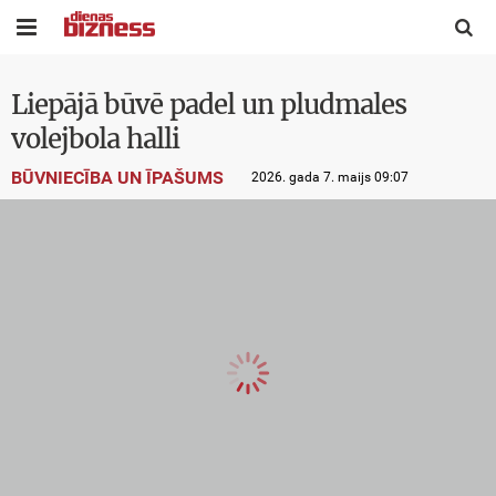


Liepājā būvē padel un pludmales
volejbola halli
BŪVNIECĪBA UN ĪPAŠUMS
2026. gada 7. maijs 09:07
