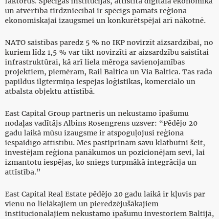
faktorus. Spēcīgas institūcijas, attīstīta digitāla ekonomika
un atvērtība tirdzniecībai ir spēcīgs pamats reģiona
ekonomiskajai izaugsmei un konkurētspējai arī nākotnē.
NATO saistības paredz 5 % no IKP novirzīt aizsardzībai, no
kuriem līdz 1,5 % var tikt novirzīti ar aizsardzību saistītai
infrastruktūrai, kā arī liela mēroga savienojamības
projektiem, piemēram, Rail Baltica un Via Baltica. Tas rada
papildus ilgtermiņa iespējas loģistikas, komerciālo un
atbalsta objektu attīstībā.
East Capital Group partneris un nekustamo īpašumu
nodaļas vadītājs Albins Rosengrens uzsver: “Pēdējo 20
gadu laikā mūsu izaugsme ir atspoguļojusi reģiona
iespaidīgo attīstību. Mēs pastiprinām savu klātbūtni šeit,
investējam reģiona panākumos un pozicionējam sevi, lai
izmantotu iespējas, ko sniegs turpmākā integrācija un
attīstība.”
East Capital Real Estate pēdējo 20 gadu laikā ir kļuvis par
vienu no lielākajiem un pieredzējušākajiem
institucionālajiem nekustamo īpašumu investoriem Baltijā,