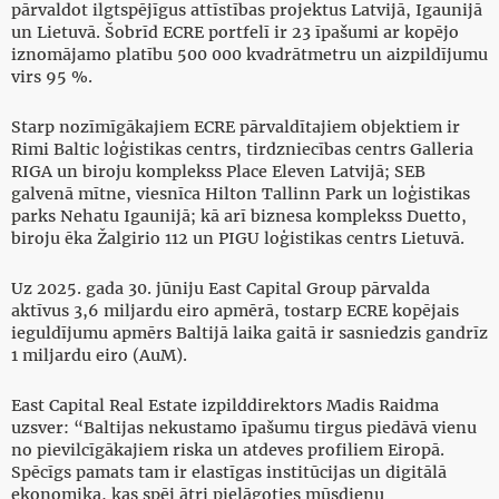
pārvaldot ilgtspējīgus attīstības projektus Latvijā, Igaunijā
un Lietuvā. Šobrīd ECRE portfelī ir 23 īpašumi ar kopējo
iznomājamo platību 500 000 kvadrātmetru un aizpildījumu
virs 95 %.
Starp nozīmīgākajiem ECRE pārvaldītajiem objektiem ir
Rimi Baltic loģistikas centrs, tirdzniecības centrs Galleria
RIGA un biroju komplekss Place Eleven Latvijā; SEB
galvenā mītne, viesnīca Hilton Tallinn Park un loģistikas
parks Nehatu Igaunijā; kā arī biznesa komplekss Duetto,
biroju ēka Žalgirio 112 un PIGU loģistikas centrs Lietuvā.
Uz 2025. gada 30. jūniju East Capital Group pārvalda
aktīvus 3,6 miljardu eiro apmērā, tostarp ECRE kopējais
ieguldījumu apmērs Baltijā laika gaitā ir sasniedzis gandrīz
1 miljardu eiro (AuM).
East Capital Real Estate izpilddirektors Madis Raidma
uzsver: “Baltijas nekustamo īpašumu tirgus piedāvā vienu
no pievilcīgākajiem riska un atdeves profiliem Eiropā.
Spēcīgs pamats tam ir elastīgas institūcijas un digitālā
ekonomika, kas spēj ātri pielāgoties mūsdienu