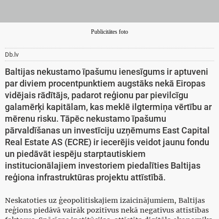
Publicitātes foto
Db.lv
Baltijas nekustamo īpašumu ienesīgums ir aptuveni
par diviem procentpunktiem augstāks nekā Eiropas
vidējais rādītājs, padarot reģionu par pievilcīgu
galamērķi kapitālam, kas meklē ilgtermiņa vērtību ar
mērenu risku. Tāpēc nekustamo īpašumu
pārvaldīšanas un investīciju uzņēmums East Capital
Real Estate AS (ECRE) ir iecerējis veidot jaunu fondu
un piedāvāt iespēju starptautiskiem
institucionālajiem investoriem piedalīties Baltijas
reģiona infrastruktūras projektu attīstībā.
Neskatoties uz ģeopolitiskajiem izaicinājumiem, Baltijas
reģions piedāvā vairāk pozitīvus nekā negatīvus attīstības