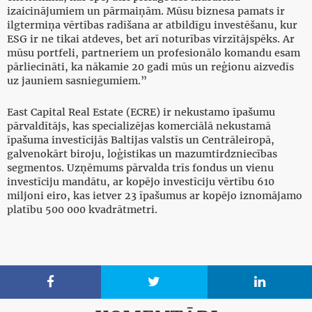
izaicinājumiem un pārmaiņām. Mūsu biznesa pamats ir
ilgtermiņa vērtības radīšana ar atbildīgu investēšanu, kur
ESG ir ne tikai atdeves, bet arī noturības virzītājspēks. Ar
mūsu portfeli, partneriem un profesionālo komandu esam
pārliecināti, ka nākamie 20 gadi mūs un reģionu aizvedīs
uz jauniem sasniegumiem.”
East Capital Real Estate (ECRE) ir nekustamo īpašumu
pārvaldītājs, kas specializējas komerciālā nekustamā
īpašuma investīcijās Baltijas valstīs un Centrāleiropā,
galvenokārt biroju, loģistikas un mazumtirdzniecības
segmentos. Uzņēmums pārvalda trīs fondus un vienu
investīciju mandātu, ar kopējo investīciju vērtību 610
miljoni eiro, kas ietver 23 īpašumus ar kopējo iznomājamo
platību 500 000 kvadrātmetri.


