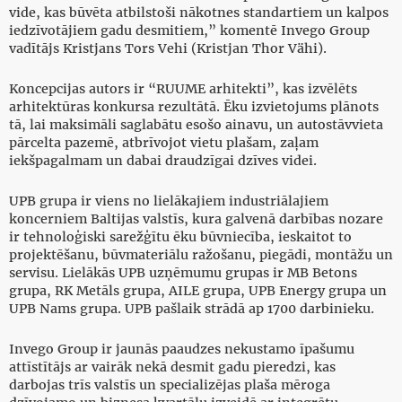
vide, kas būvēta atbilstoši nākotnes standartiem un kalpos
iedzīvotājiem gadu desmitiem,” komentē Invego Group
vadītājs Kristjans Tors Vehi (Kristjan Thor Vähi).
Koncepcijas autors ir “RUUME arhitekti”, kas izvēlēts
arhitektūras konkursa rezultātā. Ēku izvietojums plānots
tā, lai maksimāli saglabātu esošo ainavu, un autostāvvieta
pārcelta pazemē, atbrīvojot vietu plašam, zaļam
iekšpagalmam un dabai draudzīgai dzīves videi.
UPB grupa ir viens no lielākajiem industriālajiem
koncerniem Baltijas valstīs, kura galvenā darbības nozare
ir tehnoloģiski sarežģītu ēku būvniecība, ieskaitot to
projektēšanu, būvmateriālu ražošanu, piegādi, montāžu un
servisu. Lielākās UPB uzņēmumu grupas ir MB Betons
grupa, RK Metāls grupa, AILE grupa, UPB Energy grupa un
UPB Nams grupa. UPB pašlaik strādā ap 1700 darbinieku.
Invego Group ir jaunās paaudzes nekustamo īpašumu
attīstītājs ar vairāk nekā desmit gadu pieredzi, kas
darbojas trīs valstīs un specializējas plaša mēroga