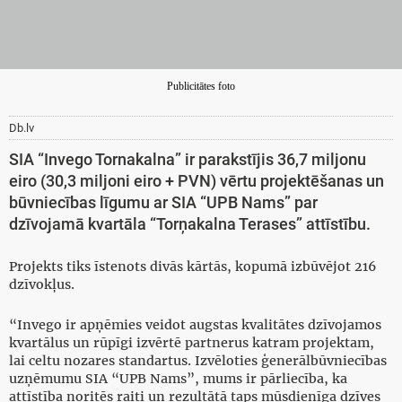
Publicitātes foto
Db.lv
SIA “Invego Tornakalna” ir parakstījis 36,7 miljonu
eiro (30,3 miljoni eiro + PVN) vērtu projektēšanas un
būvniecības līgumu ar SIA “UPB Nams” par
dzīvojamā kvartāla “Torņakalna Terases” attīstību.
Projekts tiks īstenots divās kārtās, kopumā izbūvējot 216
dzīvokļus.
“Invego ir apņēmies veidot augstas kvalitātes dzīvojamos
kvartālus un rūpīgi izvērtē partnerus katram projektam,
lai celtu nozares standartus. Izvēloties ģenerālbūvniecības
uzņēmumu SIA “UPB Nams”, mums ir pārliecība, ka
attīstība noritēs raiti un rezultātā taps mūsdienīga dzīves