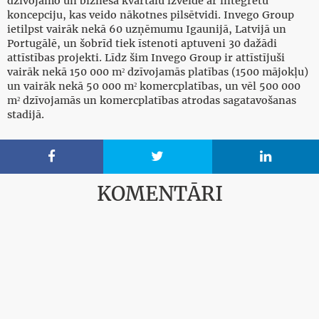
dzīvojamo un biznesa kvartālu izveidē ar integrētu
koncepciju, kas veido nākotnes pilsētvidi. Invego Group
ietilpst vairāk nekā 60 uzņēmumu Igaunijā, Latvijā un
Portugālē, un šobrīd tiek īstenoti aptuveni 30 dažādi
attīstības projekti. Līdz šim Invego Group ir attīstījuši
vairāk nekā 150 000 m² dzīvojamās platības (1500 mājokļu)
un vairāk nekā 50 000 m² komercplatības, un vēl 500 000
m² dzīvojamās un komercplatības atrodas sagatavošanas
stadijā.



KOMENTĀRI