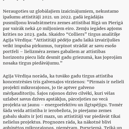
Neraugoties uz globālajiem izaicinājumiem, nekustamo
īpašumu attīstītāji 2021. un 2022. gadā iegādājās
pusmiljonu kvadrātmetru zemes attīstībai Rīgā un Pierīgā
par vairāk nekā 40 miljoniem eiro. Zemju iegādes apjoms
krities no 2023. gada. Skaidro “Colliers” tirgus analītiķe
Agija Vērdiņa: “Attīstītāji pēdējo gadu laikā izvairījušies
veikt impulsa pirkumus, turpinot strādāt ar savu esošo
portfeli – lielizmēra zemes gabaliem ar attīstības
horizontu piecu līdz desmit gadu griezumā, kas joprojām
nosaka tirgus piedāvājumu.”
Agija Vērdiņa norāda, ka tuvāko gadu tirgus attīstība
koncentrēsies trīs galvenajos virzienos: “Pirmais ir nelieli
projekti mikrorajonos, jo tie aptver galveno
mērķauditoriju. Šajos rajonos dzīvo cilvēki, kuri vēlas
uzlabot savus dzīves apstākļus, pārceļoties no vecā
projekta uz jaunu – energoefektīvu un ilgtspējīgu. Tomēr
šāda veida attīstība ir ierobežota, jo pieejamo zemes
gabalu skaits ir ļoti mazs, un attīstītāji var piedāvāt tikai
nelielus projektus. Prognozes rāda, ka nākotnē blīvi
apbūvētos mikrorajonos, piemēram, Purvciemā, Teikā un