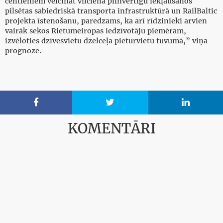
centieniem veicināt vilciena pilnvērtīgu iekļaušanos
pilsētas sabiedriskā transporta infrastruktūrā un RailBaltic
projekta īstenošanu, paredzams, ka arī rīdzinieki arvien
vairāk sekos Rietumeiropas iedzīvotāju piemēram,
izvēloties dzīvesvietu dzelceļa pieturvietu tuvumā,” viņa
prognozē.



KOMENTĀRI