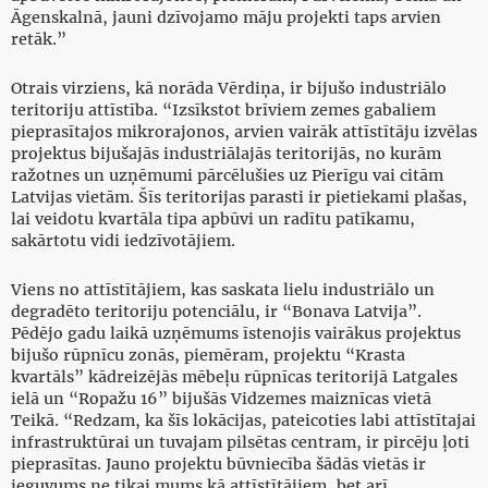
Āgenskalnā, jauni dzīvojamo māju projekti taps arvien
retāk.”
Otrais virziens, kā norāda Vērdiņa, ir bijušo industriālo
teritoriju attīstība. “Izsīkstot brīviem zemes gabaliem
pieprasītajos mikrorajonos, arvien vairāk attīstītāju izvēlas
projektus bijušajās industriālajās teritorijās, no kurām
ražotnes un uzņēmumi pārcēlušies uz Pierīgu vai citām
Latvijas vietām. Šīs teritorijas parasti ir pietiekami plašas,
lai veidotu kvartāla tipa apbūvi un radītu patīkamu,
sakārtotu vidi iedzīvotājiem.
Viens no attīstītājiem, kas saskata lielu industriālo un
degradēto teritoriju potenciālu, ir “Bonava Latvija”.
Pēdējo gadu laikā uzņēmums īstenojis vairākus projektus
bijušo rūpnīcu zonās, piemēram, projektu “Krasta
kvartāls” kādreizējās mēbeļu rūpnīcas teritorijā Latgales
ielā un “Ropažu 16” bijušās Vidzemes maiznīcas vietā
Teikā. “Redzam, ka šīs lokācijas, pateicoties labi attīstītajai
infrastruktūrai un tuvajam pilsētas centram, ir pircēju ļoti
pieprasītas. Jauno projektu būvniecība šādās vietās ir
ieguvums ne tikai mums kā attīstītājiem, bet arī