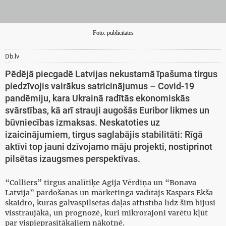
Foto: publicitātes
Db.lv
Pēdējā piecgadē Latvijas nekustamā īpašuma tirgus
piedzīvojis vairākus satricinājumus – Covid-19
pandēmiju, kara Ukrainā radītās ekonomiskās
svārstības, kā arī strauji augošās Euribor likmes un
būvniecības izmaksas. Neskatoties uz
izaicinājumiem, tirgus saglabājis stabilitāti: Rīgā
aktīvi top jauni dzīvojamo māju projekti, nostiprinot
pilsētas izaugsmes perspektīvas.
“Colliers” tirgus analītiķe Agija Vērdiņa un “Bonava
Latvija” pārdošanas un mārketinga vadītājs Kaspars Ekša
skaidro, kurās galvaspilsētas daļās attīstība līdz šim bijusi
visstraujākā, un prognozē, kuri mikrorajoni varētu kļūt
par vispieprasītākajiem nākotnē.