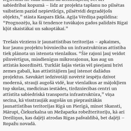
sabiedrībai kopumā – līdz ar projekta tapšanu no pilsētas
vaibstiem pazūd nepievilcīgs, pilsētvidi degradējošs
objekts,” stāsta Kaspars Ekša. Agija Vērdiņa papildina:
“Prognozēju, ka šī tendence tuvākajos gados palīdzēs Rīgai
kļūt skaistākai un sakoptākai.”
Trešais virziens ir jaunattīstības teritorijas – apkaimes,
kur jaunu projektu būvniecība un infrastruktūras attīstība
tiek plānota un īstenota vienlaikus. “Šie rajoni ļauj veidot
pilnvērtīgus, mūsdienīgus mikrorajonus, kas aug un
attīstās koordinēti. Turklāt šajās vietās vēl pieejami brīvi
zemes gabali, kas attīstītājiem ļauj īstenot dažādus
projektus. Savukārt iedzīvotāji novērtē iespēju dzīvot
modernā, strauji augošā vidē, kur vienlaikus ar mājokļiem
top skolas, medicīnas iestādes, tirdzniecības centri un
attīstīta sabiedriskā transporta infrastruktūra,” viņa
secina, kā visstraujāk augošās un pieprasītākās
jaunattīstības teritorijas Rīgā un Pierīgā, minot Skansti,
Mārupi, Čiekurkalna un Mežaparka robežteritoriju, kā arī
Dreiliņus, kas daļēji atrodas Rīgas pašvaldībā, bet daļēji –
Ropažu novadā.