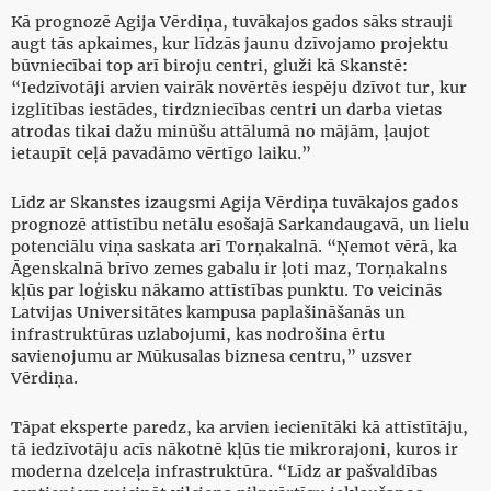
Kā prognozē Agija Vērdiņa, tuvākajos gados sāks strauji
augt tās apkaimes, kur līdzās jaunu dzīvojamo projektu
būvniecībai top arī biroju centri, gluži kā Skanstē:
“Iedzīvotāji arvien vairāk novērtēs iespēju dzīvot tur, kur
izglītības iestādes, tirdzniecības centri un darba vietas
atrodas tikai dažu minūšu attālumā no mājām, ļaujot
ietaupīt ceļā pavadāmo vērtīgo laiku.”
Līdz ar Skanstes izaugsmi Agija Vērdiņa tuvākajos gados
prognozē attīstību netālu esošajā Sarkandaugavā, un lielu
potenciālu viņa saskata arī Torņakalnā. “Ņemot vērā, ka
Āgenskalnā brīvo zemes gabalu ir ļoti maz, Torņakalns
kļūs par loģisku nākamo attīstības punktu. To veicinās
Latvijas Universitātes kampusa paplašināšanās un
infrastruktūras uzlabojumi, kas nodrošina ērtu
savienojumu ar Mūkusalas biznesa centru,” uzsver
Vērdiņa.
Tāpat eksperte paredz, ka arvien iecienītāki kā attīstītāju,
tā iedzīvotāju acīs nākotnē kļūs tie mikrorajoni, kuros ir
moderna dzelceļa infrastruktūra. “Līdz ar pašvaldības