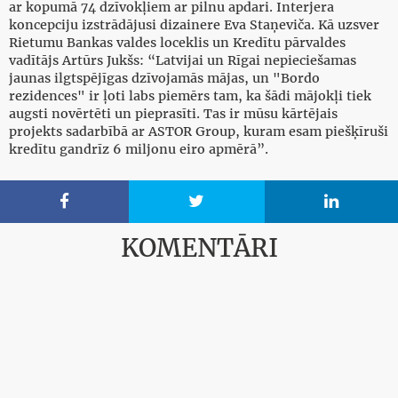
ar kopumā 74 dzīvokļiem ar pilnu apdari. Interjera
koncepciju izstrādājusi dizainere Eva Staņeviča. Kā uzsver
Rietumu Bankas valdes loceklis un Kredītu pārvaldes
vadītājs Artūrs Jukšs: “Latvijai un Rīgai nepieciešamas
jaunas ilgtspējīgas dzīvojamās mājas, un "Bordo
rezidences" ir ļoti labs piemērs tam, ka šādi mājokļi tiek
augsti novērtēti un pieprasīti. Tas ir mūsu kārtējais
projekts sadarbībā ar ASTOR Group, kuram esam piešķīruši
kredītu gandrīz 6 miljonu eiro apmērā”.



KOMENTĀRI