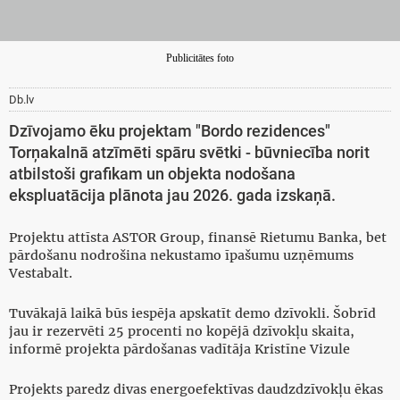
Publicitātes foto
Db.lv
Dzīvojamo ēku projektam "Bordo rezidences"
Torņakalnā atzīmēti spāru svētki - būvniecība norit
atbilstoši grafikam un objekta nodošana
ekspluatācija plānota jau 2026. gada izskaņā.
Projektu attīsta ASTOR Group, finansē Rietumu Banka, bet
pārdošanu nodrošina nekustamo īpašumu uzņēmums
Vestabalt.
Tuvākajā laikā būs iespēja apskatīt demo dzīvokli. Šobrīd
jau ir rezervēti 25 procenti no kopējā dzīvokļu skaita,
informē projekta pārdošanas vadītāja Kristīne Vizule
Projekts paredz divas energoefektīvas daudzdzīvokļu ēkas