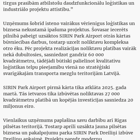
tirgus prasībām atbilstošu daudzfunkcionālu loģistikas un
industriālo projektu attīstību.”
Uzņēmums šobrīd īsteno vairākus vērienīgus loģistikas un
biznesa nekustamā īpašuma projektus. Šovasar iecerēts
pilnībā pabeigt uzsāktos SIRIN Park Airport otrās kārtas
būvniecības darbus, tostarp uzcelt noliktavu kompleksa
otro ēku. Pēc projekta realizācijas noliktavu platības vairāk
nekā dubultosies, sasniedzot gandrīz 60 000
kvadrātmetru, tādējādi būtiski palielinot kvalitatīvu
loģistikas telpu pieejamību vienā no stratēģiski
svarīgākajām transporta mezglu teritorijām Latvijā.
SIRIN Park Airport pirmā kārta tika atklāta 2025. gada
martā. Tās ietvaros tika izbūvētas noliktavas 27 000
kvadrātmetru platībā un kopējās investīcijas sasniedza 20
miljonus eiro.
Vienlaikus uzņēmums paplašina savu darbību arī Rīgas
pilsētas teritorijā. Tostarp aprīlī uzsākta jauna pilsētas
biznesa un pakalpojumu parka SIRIN Park Dreiliņi izbūve
Dreiliņu apkaimē. Projekts paredz modernu,