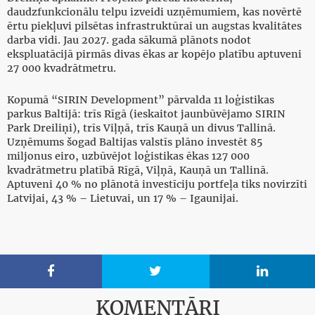
daudzfunkcionālu telpu izveidi uzņēmumiem, kas novērtē
ērtu piekļuvi pilsētas infrastruktūrai un augstas kvalitātes
darba vidi. Jau 2027. gada sākumā plānots nodot
ekspluatācijā pirmās divas ēkas ar kopējo platību aptuveni
27 000 kvadrātmetru.
Kopumā “SIRIN Development” pārvalda 11 loģistikas
parkus Baltijā: trīs Rīgā (ieskaitot jaunbūvējamo SIRIN
Park Dreiliņi), trīs Viļņā, trīs Kauņā un divus Tallinā.
Uzņēmums šogad Baltijas valstīs plāno investēt 85
miljonus eiro, uzbūvējot loģistikas ēkas 127 000
kvadrātmetru platībā Rīgā, Viļņā, Kauņā un Tallinā.
Aptuveni 40 % no plānotā investīciju portfeļa tiks novirzīti
Latvijai, 43 % – Lietuvai, un 17 % – Igaunijai.



KOMENTĀRI