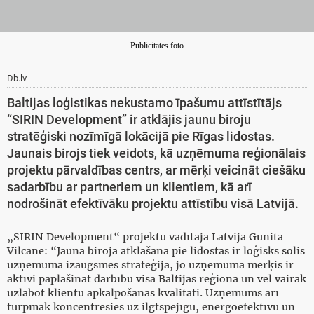
Publicitātes foto
Db.lv
Baltijas loģistikas nekustamo īpašumu attīstītājs
“SIRIN Development” ir atklājis jaunu biroju
stratēģiski nozīmīgā lokācijā pie Rīgas lidostas.
Jaunais birojs tiek veidots, kā uzņēmuma reģionālais
projektu pārvaldības centrs, ar mērķi veicināt ciešāku
sadarbību ar partneriem un klientiem, kā arī
nodrošināt efektīvāku projektu attīstību visā Latvijā.
„SIRIN Development“ projektu vadītāja Latvijā Gunita
Vilcāne: “Jaunā biroja atklāšana pie lidostas ir loģisks solis
uzņēmuma izaugsmes stratēģijā, jo uzņēmuma mērķis ir
aktīvi paplašināt darbību visā Baltijas reģionā un vēl vairāk
uzlabot klientu apkalpošanas kvalitāti. Uzņēmums arī
turpmāk koncentrēsies uz ilgtspējīgu, energoefektīvu un