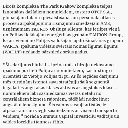
Biroja kompleksa The Park Krakow kompleksa telpas
iznomātas dažādiem nomniekiem, tostarp OTCF S.A.,
globālajam talantu piesaistīšanas un personāla atlases
procesu ārpakalpojumu risinājumu sniedzējam AMS,
uzņēmumam TAURON Obsługa Klienta, kas ietilpst vienā
no Polijas lielākajām enerģētikas grupām TAURON Group,
kā arī vienai no Polijas vadošajām apdrošināšanas grupām
WARTA. Īpašuma vidējais svērtais nomas līgumu ilgums
(WAULT) nedaudz pārsniedz sešus gadus.
“Šis darījums būtiski stiprina mūsu biroju nekustamo
īpašumu portfeli Polijā ar nomniekiem, kas ir stingri
orientēti uz vietējo Polijas tirgu. Ar šo iegādes darījumu
mēs turpinām īstenot savu stratēģiju šajā segmentā –
iegādāties augstākās klases aktīvus ar augstākās klases
nomniekiem labi sasniedzamās vietās netālu no
centrālajiem biznesa rajoniem, tādējādi nodrošinot
augstāku ienesīgumu. Šis rajons strauji attīstās, ir
atpazīstams un viegli sasniedzams ar visiem transporta
veidiem,” norāda Summus Capital investīciju vadītājs un
valdes loceklis Hanness Pihls.