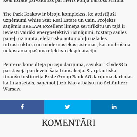
Real Estate pārvaldības partneris Polijā Bartošs Pritula.
The Park Krakow ir biroju komplekss, ko attīstījuši
uzņēmumi White Star Real Estate un Cain. Projekts
saņēmis BREEAM Excellent līmeņa sertifikātu un tajā ir
ieviesti vairāki energoefektīvi risinājumi, tostarp saules
paneļi uz jumta, elektrisko automobiļu uzlādes
infrastruktūra un modernas ēkas sistēmas, kas nodrošina
nekustamā īpašuma efektīvu ekspluatāciju.
Penteris konsultēja pircēju darījumā, savukārt Clyde&Co
pārstāvēja pārdevēju šajā transakcijā. Starptautiskā
finanšu institūcija Erste Group Bank AG darījumā darbojās
kā finansētājs, saņemot juridisko atbalstu no Schönherr
Warsaw.



KOMENTĀRI