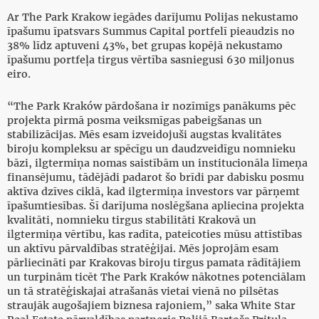
Ar The Park Krakow iegādes darījumu Polijas nekustamo
īpašumu īpatsvars Summus Capital portfelī pieaudzis no
38% līdz aptuveni 43%, bet grupas kopējā nekustamo
īpašumu portfeļa tirgus vērtība sasniegusi 630 miljonus
eiro.
“The Park Kraków pārdošana ir nozīmīgs panākums pēc
projekta pirmā posma veiksmīgas pabeigšanas un
stabilizācijas. Mēs esam izveidojuši augstas kvalitātes
biroju kompleksu ar spēcīgu un daudzveidīgu nomnieku
bāzi, ilgtermiņa nomas saistībām un institucionāla līmeņa
finansējumu, tādējādi padarot šo brīdi par dabisku posmu
aktīva dzīves ciklā, kad ilgtermiņa investors var pārņemt
īpašumtiesības. Šī darījuma noslēgšana apliecina projekta
kvalitāti, nomnieku tirgus stabilitāti Krakovā un
ilgtermiņa vērtību, kas radīta, pateicoties mūsu attīstības
un aktīvu pārvaldības stratēģijai. Mēs joprojām esam
pārliecināti par Krakovas biroju tirgus pamata rādītājiem
un turpinām ticēt The Park Kraków nākotnes potenciālam
un tā stratēģiskajai atrašanās vietai vienā no pilsētas
straujāk augošajiem biznesa rajoniem,” saka White Star