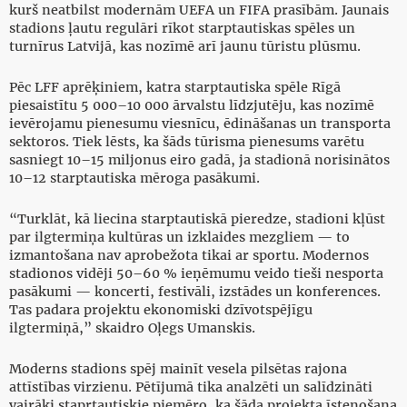
kurš neatbilst modernām UEFA un FIFA prasībām. Jaunais
stadions ļautu regulāri rīkot starptautiskas spēles un
turnīrus Latvijā, kas nozīmē arī jaunu tūristu plūsmu.
Pēc LFF aprēķiniem, katra starptautiska spēle Rīgā
piesaistītu 5 000–10 000 ārvalstu līdzjutēju, kas nozīmē
ievērojamu pienesumu viesnīcu, ēdināšanas un transporta
sektoros. Tiek lēsts, ka šāds tūrisma pienesums varētu
sasniegt 10–15 miljonus eiro gadā, ja stadionā norisinātos
10–12 starptautiska mēroga pasākumi.
“Turklāt, kā liecina starptautiskā pieredze, stadioni kļūst
par ilgtermiņa kultūras un izklaides mezgliem — to
izmantošana nav aprobežota tikai ar sportu. Modernos
stadionos vidēji 50–60 % ieņēmumu veido tieši nesporta
pasākumi — koncerti, festivāli, izstādes un konferences.
Tas padara projektu ekonomiski dzīvotspējīgu
ilgtermiņā,” skaidro Oļegs Umanskis.
Moderns stadions spēj mainīt vesela pilsētas rajona
attīstības virzienu. Pētījumā tika analzēti un salīdzināti
vairāki staprtautiskie piemēro, ka šāda projekta īstenošana