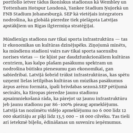
portfolio ietver tādus ikoniskus stadionus kā Wembley un
Tottenham Hotspur Londonā, Yankee Stadium Ņujorkā un
FNB Stadium Johanesburgā. SEP kā vietējais integrators
nodrošina, ka globālā pieredze tiek pielāgota Latvijas
apstākļiem un Rīgas ilgtermiņa stratēģijai.
Mūsdienīgs stadions nav tikai sporta infrastruktūra — tas
ir ekonomikas un kultūras dzinējspēks. Ziņojumā minēts,
ka mūsdienu stadioni vairs nav tikai sporta sacensību
norises vietas — tie kļūst par daudzfunkcionāliem kultūras
centriem, kas kalpo plašam pasākumu spektram un
nodrošina būtisku pienesumu gan ekonomikai, gan
sabiedrībai. Latvijā šobrīd trūkst infrastruktūras, kas spētu
uzņemt lielas ietilpības kultūras un mūzikas pasākumus
ārpus arēnu formāta, īpaši brīvdabas sezonā.SEP pētījumā
secināts, ka Eiropas pieredze jaunu stadionu
apsaimniekošanā rāda, ka pārejot uz jaunu infrastruktūru
jeb jaunu stadionu par 86-100% pieaug apmeklējums.
Latvijā tas nozīmētu vidējo apmeklējumu no 6 000 līdz 12
000 skatītāju ar pīķi līdz 13,5 000 – 18 000 cilvēku. Tas tieši
arī ietekmē biļešu, ēdināšanas un suvenīru ieņēmumus.