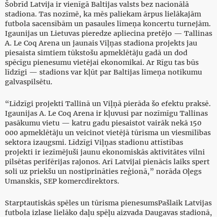
Šobrīd Latvija ir vienīgā Baltijas valsts bez nacionālā
stadiona. Tas nozīmē, ka mēs paliekam ārpus lielākajām
futbola sacensībām un pasaules līmeņa koncertu turnejām.
Igaunijas un Lietuvas pieredze apliecina pretējo — Tallinas
A. Le Coq Arena un jaunais Viļņas stadiona projekts jau
piesaista simtiem tūkstošu apmeklētāju gadā un dod
spēcīgu pienesumu vietējai ekonomikai. Ar Rīgu tas būs
līdzīgi — stadions var kļūt par Baltijas līmeņa notikumu
galvaspilsētu.
“Līdzīgi projekti Tallinā un Viļņā pierāda šo efektu praksē.
Igaunijas A. Le Coq Arena ir kļuvusi par nozīmīgu Tallinas
pasākumu vietu — katru gadu piesaistot vairāk nekā 150
000 apmeklētāju un veicinot vietējā tūrisma un viesmīlības
sektora izaugsmi. Līdzīgi Viļņas stadionu attīstības
projekti ir iezīmējuši jaunu ekonomiskās aktivitātes vilni
pilsētas perifērijas rajonos. Arī Latvijai pienācis laiks spert
soli uz priekšu un nostiprināties reģionā,” norāda Oļegs
Umanskis, SEP komercdirektors.
Starptautiskās spēles un tūrisma pienesumsPašlaik Latvijas
futbola izlase lielāko daļu spēļu aizvada Daugavas stadionā,