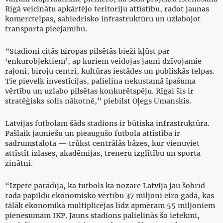
Rīgā veicinātu apkārtējo teritoriju attīstību, radot jaunas
komerctelpas, sabiedrisko infrastruktūru un uzlabojot
transporta pieejamību.
“Stadioni citās Eiropas pilsētās bieži kļūst par
‘enkurobjektiem’, ap kuriem veidojas jauni dzīvojamie
rajoni, biroju centri, kultūras iestādes un publiskās telpas.
Tie pievelk investīcijas, palielina nekustamā īpašuma
vērtību un uzlabo pilsētas konkurētspēju. Rīgai šis ir
stratēģisks solis nākotnē,” piebilst Oļegs Umanskis.
Latvijas futbolam šāds stadions ir būtiska infrastruktūra.
Pašlaik jauniešu un pieaugušo futbola attīstība ir
sadrumstalota — trūkst centrālās bāzes, kur vienuviet
attīstīt izlases, akadēmijas, treneru izglītību un sporta
zinātni.
“Izpēte parādīja, ka futbols kā nozare Latvijā jau šobrīd
rada papildu ekonomisko vērtību 37 miljoni eiro gadā, kas
tālāk ekonomikā multiplicējas līdz apmēram 55 miljoniem
pienesumam IKP. Jauns stadions palielinās šo ietekmi,