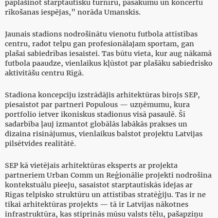
paplašinot starptautisku turnīru, pasākumu un koncertu
rīkošanas iespējas,” norāda Umanskis.
Jaunais stadions nodrošinātu vienotu futbola attīstības
centru, radot telpu gan profesionālajam sportam, gan
plašai sabiedrības iesaistei. Tas būtu vieta, kur aug nākamā
futbola paaudze, vienlaikus kļūstot par plašāku sabiedrisko
aktivitāšu centru Rīgā.
Stadiona koncepciju izstrādājis arhitektūras birojs SEP,
piesaistot par partneri Populous — uzņēmumu, kura
portfolio ietver ikoniskus stadionus visā pasaulē. Šī
sadarbība ļauj izmantot globālās labākās prakses un
dizaina risinājumus, vienlaikus balstot projektu Latvijas
pilsētvides realitātē.
SEP kā vietējais arhitektūras eksperts ar projekta
partneriem Urban Comm un Reģionālie projekti nodrošina
kontekstuālu pieeju, sasaistot starptautiskās idejas ar
Rīgas telpisko struktūru un attīstības stratēģiju. Tas ir ne
tikai arhitektūras projekts — tā ir Latvijas nākotnes
infrastruktūra, kas stiprinās mūsu valsts tēlu, pašapziņu