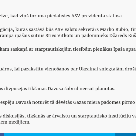
eize, kad viņš forumā piedalīsies ASV prezidenta statusā.
gācija, kuras sastāvā būs ASV valsts sekretārs Marko Rubio, f
Trampa īpašais sūtnis Stīvs Vitkofs un padomnieks Džareds Kuš
kam saskaņā ar starptautiskajām tiesībām pienākas īpaša apsar
uāros, lai parakstītu vienošanos par Ukrainai sniegtajām droš
s divpusējas tikšanās Davosā šobrīd neesot plānotas.
 iespēju Davosā noturēt tā dēvētās Gazas miera padomes pirmo 
 diskusijās, tikšanās ar ārvalstu un starptautisko institūciju
jiem medijiem.