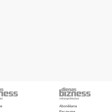
ms
Abonēšana
Par mums