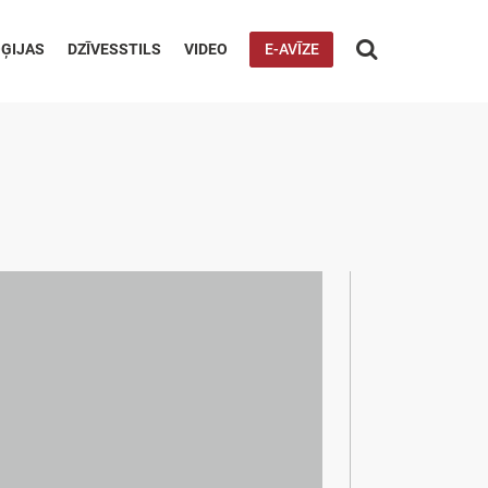

ĢIJAS
DZĪVESSTILS
VIDEO
E-AVĪZE