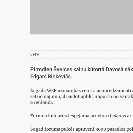
LETA
Pirmdien Šveices kalnu kūrortā Davosā sāk
Edgars Rinkēvičs.
Šī gada WEF uzmanības centrā acīmredzami atrad
satricinājumu, draudot aplikt importu no vairāk
Grenlandi.
Foruma kuluāros iespējama arī viņa tikšanās ar
Šogad forums pulcēs aptuveni 3000 pasaules poli