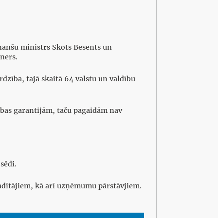
inanšu ministrs Skots Besents un
ners.
dzība, tajā skaitā 64 valstu un valdību
ības garantijām, taču pagaidām nav
sēdi.
 vadītājiem, kā arī uzņēmumu pārstāvjiem.