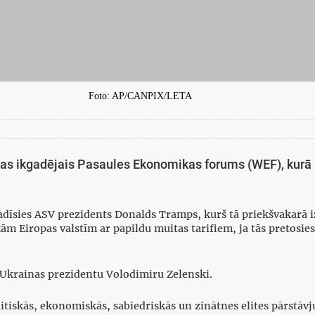
Foto: AP/CANPIX/LETA
as ikgadējais Pasaules Ekonomikas forums (WEF), kurā pi
īsies ASV prezidents Donalds Tramps, kurš tā priekšvakarā izr
ām Eiropas valstīm ar papildu muitas tarifiem, ja tās pretosie
 Ukrainas prezidentu Volodimiru Zelenski.
tiskās, ekonomiskās, sabiedriskās un zinātnes elites pārstāvj