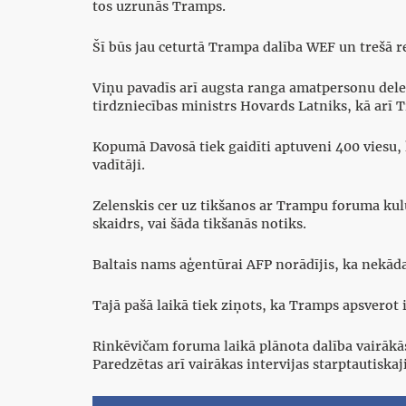
tos uzrunās Tramps.
Šī būs jau ceturtā Trampa dalība WEF un trešā r
Viņu pavadīs arī augsta ranga amatpersonu dele
tirdzniecības ministrs Hovards Latniks, kā arī 
Kopumā Davosā tiek gaidīti aptuveni 400 viesu, 
vadītāji.
Zelenskis cer uz tikšanos ar Trampu foruma kul
skaidrs, vai šāda tikšanās notiks.
Baltais nams aģentūrai AFP norādījis, ka nekāda
Tajā pašā laikā tiek ziņots, ka Tramps apsverot
Rinkēvičam foruma laikā plānota dalība vairākās
Paredzētas arī vairākas intervijas starptautiska