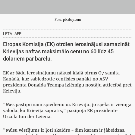
Foto: pixabay.com
LETA--AFP
Eiropas Komisija (EK) otrdien ierosinājusi samazināt
Krievijas naftas maksimālo cenu no 60 līdz 45
dolāriem par barelu.
EK ar šādu ierosinājumu nākusi klajā pirms G7 samita
Kanādā, kur sabiedrotie centīsies panākt no ASV
prezidenta Donalda Trampa izlēmīgu nostāju attiecībā pret
Krieviju.
"Mēs pastiprinām spiedienu uz Krieviju, jo spēks ir vienīgā
valoda, ko Krievija sapratīs," paziņoja EK prezidente
Urzula fon der Leiena.
"Mūsu vēstījums ir ļoti skaidrs - šim karam ir jābeidzas.