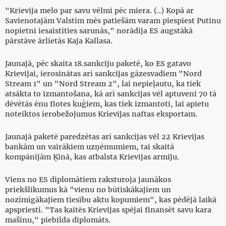
"Krievija melo par savu vēlmi pēc miera. (..) Kopā ar
Savienotajām Valstīm mēs patiešām varam piespiest Putinu
nopietni iesaistīties sarunās," norādīja ES augstākā
pārstāve ārlietās Kaja Kallasa.
Jaunajā, pēc skaita 18.sankciju paketē, ko ES gatavo
Krievijai, ierosinātas arī sankcijas gāzesvadiem "Nord
Stream 1" un "Nord Stream 2", lai nepieļautu, ka tiek
atsākta to izmantošana, kā arī sankcijas vēl aptuveni 70 tā
dēvētās ēnu flotes kuģiem, kas tiek izmantoti, lai apietu
noteiktos ierobežojumus Krievijas naftas eksportam.
Jaunajā paketē paredzētas arī sankcijas vēl 22 Krievijas
bankām un vairākiem uzņēmumiem, tai skaitā
kompānijām Ķīnā, kas atbalsta Krievijas armiju.
Viens no ES diplomātiem raksturoja jaunākos
priekšlikumus kā "vienu no būtiskākajiem un
nozīmīgākajiem tiesību aktu kopumiem", kas pēdējā laikā
apspriesti. "Tas kaitēs Krievijas spējai finansēt savu kara
mašīnu," piebilda diplomāts.