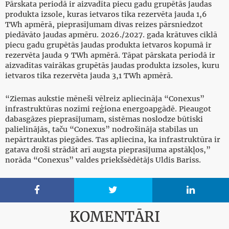
Pārskata periodā ir aizvadīta piecu gadu grupētās jaudas
produkta izsole, kuras ietvaros tika rezervēta jauda 1,6
TWh apmērā, pieprasījumam divas reizes pārsniedzot
piedāvāto jaudas apmēru. 2026./2027. gada krātuves ciklā
piecu gadu grupētās jaudas produkta ietvaros kopumā ir
rezervēta jauda 9 TWh apmērā. Tāpat pārskata periodā ir
aizvadītas vairākas grupētās jaudas produkta izsoles, kuru
ietvaros tika rezervēta jauda 3,1 TWh apmērā.
“Ziemas aukstie mēneši vēlreiz apliecināja “Conexus”
infrastruktūras nozīmi reģiona energoapgādē. Pieaugot
dabasgāzes pieprasījumam, sistēmas noslodze būtiski
palielinājās, taču “Conexus” nodrošināja stabilas un
nepārtrauktas piegādes. Tas apliecina, ka infrastruktūra ir
gatava droši strādāt arī augsta pieprasījuma apstākļos,”
norāda “Conexus” valdes priekšsēdētājs Uldis Bariss.



KOMENTĀRI