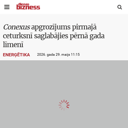


Conexus
apgrozījums pirmajā
ceturksnī saglabājies pērnā gada
līmenī
ENERĢĒTIKA
2026. gada 29. maijs 11:15