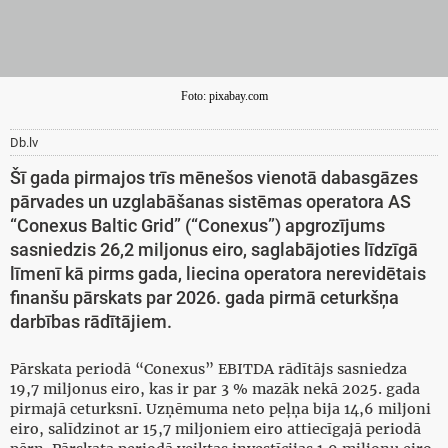
Foto: pixabay.com
Db.lv
Šī gada pirmajos trīs mēnešos vienotā dabasgāzes
pārvades un uzglabāšanas sistēmas operatora AS
“Conexus Baltic Grid” (“Conexus”) apgrozījums
sasniedzis 26,2 miljonus eiro, saglabājoties līdzīgā
līmenī kā pirms gada, liecina operatora nerevidētais
finanšu pārskats par 2026. gada pirmā ceturkšņa
darbības rādītājiem.
Pārskata periodā “Conexus” EBITDA rādītājs sasniedza
19,7 miljonus eiro, kas ir par 3 % mazāk nekā 2025. gada
pirmajā ceturksnī. Uzņēmuma neto peļņa bija 14,6 miljoni
eiro, salīdzinot ar 15,7 miljoniem eiro attiecīgajā periodā