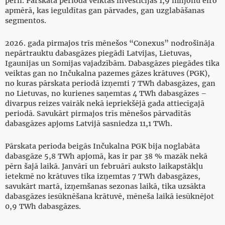
pērn. Pārskata periodā veiktas investīcijas 1,9 miljonu eiro
apmērā, kas ieguldītas gan pārvades, gan uzglabāšanas
segmentos.
2026. gada pirmajos trīs mēnešos “Conexus” nodrošināja
nepārtrauktu dabasgāzes piegādi Latvijas, Lietuvas,
Igaunijas un Somijas vajadzībām. Dabasgāzes piegādes tika
veiktas gan no Inčukalna pazemes gāzes krātuves (PGK),
no kuras pārskata periodā izņemti 7 TWh dabasgāzes, gan
no Lietuvas, no kurienes saņemtas 4 TWh dabasgāzes –
divarpus reizes vairāk nekā iepriekšējā gada attiecīgajā
periodā. Savukārt pirmajos trīs mēnešos pārvadītās
dabasgāzes apjoms Latvijā sasniedza 11,1 TWh.
Pārskata perioda beigās Inčukalna PGK bija noglabāta
dabasgāze 5,8 TWh apjomā, kas ir par 38 % mazāk nekā
pērn šajā laikā. Janvārī un februārī auksto laikapstākļu
ietekmē no krātuves tika izņemtas 7 TWh dabasgāzes,
savukārt martā, izņemšanas sezonas laikā, tika uzsākta
dabasgāzes iesūknēšana krātuvē, mēneša laikā iesūknējot
0,9 TWh dabasgāzes.