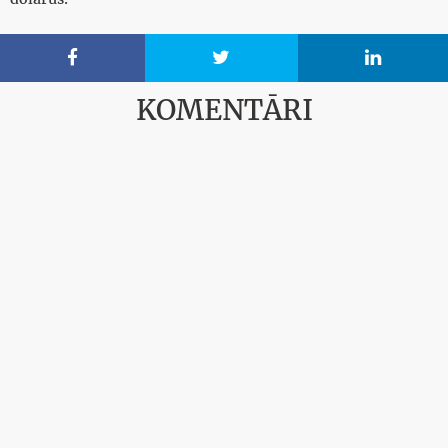



KOMENTĀRI