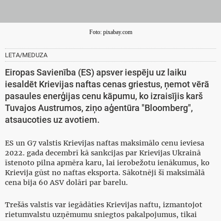
Foto: pixabay.com
LETA/MEDUZA
Eiropas Savienība (ES) apsver iespēju uz laiku
iesaldēt Krievijas naftas cenas griestus, ņemot vērā
pasaules enerģijas cenu kāpumu, ko izraisījis karš
Tuvajos Austrumos, ziņo aģentūra "Bloomberg",
atsaucoties uz avotiem.
ES un G7 valstis Krievijas naftas maksimālo cenu ieviesa
2022. gada decembrī kā sankcijas par Krievijas Ukrainā
īstenoto pilna apmēra karu, lai ierobežotu ienākumus, ko
Krievija gūst no naftas eksporta. Sākotnēji šī maksimālā
cena bija 60 ASV dolāri par barelu.
Trešās valstis var iegādāties Krievijas naftu, izmantojot
rietumvalstu uzņēmumu sniegtos pakalpojumus, tikai