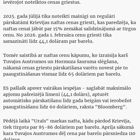
ievērojot noteiktos cenas griestus.
2025. gada jūlijā tika noteikti mainīgi un regulāri
pārskatāmi Krievijas naftas cenas griesti, kas paredzēja, ka
naftas cenai jābūt par 15% zemākai salīdzinājumā ar tirgus
cenu. No 2026. gada 1. februāra cenu griesti tika
samazināti līdz 44,1 dolāram par barelu.
Tomēr saistībā ar naftas cenu kāpumu, ko izraisīja karš
Tuvajos Austrumos un Hormuza šauruma slēgšana,
nākamā cenas griestu pārskatīšana varētu novest pie to
paaugstināšanas vismaz līdz 65 dolāriem par barelu.
ES pašlaik apsver vairākas iespējas - saglabāt maksimālo
apjomu pašreizējā līmenī (44,1 dolārs), apturēt
automātisko pārskatīšanu līdz gada beigām vai ierobežot
paaugstināšanu līdz 60 dolāriem, raksta "Bloomberg".
Pēdējā laikā "Urals" markas nafta, kādu pārdod Krievija,
tiek tirgota par 85-86 dolāriem par barelu. Aprīļa sākumā
kara Tuvajos Austrumos dēļ cena par barelu pārsniedza 110
dolārus.