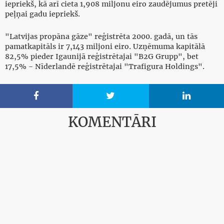
iepriekš, kā arī cieta 1,908 miljonu eiro zaudējumus pretēji
peļņai gadu iepriekš.
"Latvijas propāna gāze" reģistrēta 2000. gadā, un tās
pamatkapitāls ir 7,143 miljoni eiro. Uzņēmuma kapitālā
82,5% pieder Igaunijā reģistrētajai "B2G Grupp", bet
17,5% - Nīderlandē reģistrētajai "Trafigura Holdings".



KOMENTĀRI