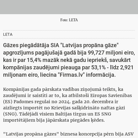
Foto: LETA
LETA
Gāzes piegādātāja SIA "Latvijas propāna gāze"
apgrozījums pagājušajā gadā bija 99,727 miljoni eiro,
kas ir par 15,4% mazāk nekā gadu iepriekš, savukārt
kompānijas zaudējumi pieauga par 53,1% - līdz 2,921
miljonam eiro, liecina "Firmas.lv" informācija.
Kompānijas gada pārskata vadības ziņojumā teikts, ka
zaudējumi ir saistīti ar to, ka atbilstoši Eiropas Savienības
(ES) Padomes regulai no 2024. gada 20. decembra ir
aizliegts importēt no Krievijas sašķidrināto naftas gāzi
(SNG). Tādējādi visiem Baltijas tirgus un ES SNG
importētājiem bija jāpārskata piegādes ķēdes.
"Latvijas propāna gāzes" biznesa koncepcija pērn bija ASV