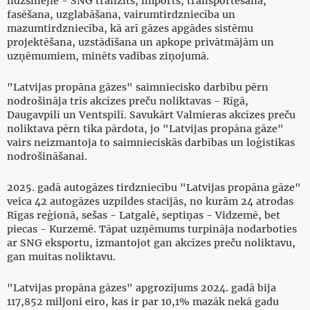
līdzšinējie - SNG tranzīts, imports, transportēšana,
fasēšana, uzglabāšana, vairumtirdzniecība un
mazumtirdzniecība, kā arī gāzes apgādes sistēmu
projektēšana, uzstādīšana un apkope privātmājām un
uzņēmumiem, minēts vadības ziņojumā.
"Latvijas propāna gāzes" saimniecisko darbību pērn
nodrošināja trīs akcīzes preču noliktavas - Rīgā,
Daugavpilī un Ventspilī. Savukārt Valmieras akcīzes preču
noliktava pērn tika pārdota, jo "Latvijas propāna gāze"
vairs neizmantoja to saimnieciskās darbības un loģistikas
nodrošināšanai.
2025. gadā autogāzes tirdzniecību "Latvijas propāna gāze"
veica 42 autogāzes uzpildes stacijās, no kurām 24 atrodas
Rīgas reģionā, sešas - Latgalē, septiņas - Vidzemē, bet
piecas - Kurzemē. Tāpat uzņēmums turpināja nodarboties
ar SNG eksportu, izmantojot gan akcīzes preču noliktavu,
gan muitas noliktavu.
"Latvijas propāna gāzes" apgrozījums 2024. gadā bija
117,852 miljoni eiro, kas ir par 10,1% mazāk nekā gadu