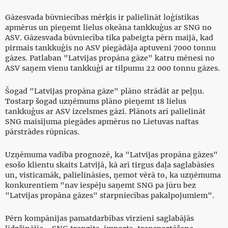
Gāzesvada būvniecības mērķis ir palielināt loģistikas
apmērus un pieņemt lielus okeāna tankkuģus ar SNG no
ASV. Gāzesvada būvniecība tika pabeigta pērn maijā, kad
pirmais tankkuģis no ASV piegādāja aptuveni 7000 tonnu
gāzes. Patlaban "Latvijas propāna gāze" katru mēnesi no
ASV saņem vienu tankkuģi ar tilpumu 22 000 tonnu gāzes.
Šogad "Latvijas propāna gāze" plāno strādāt ar peļņu.
Tostarp šogad uzņēmums plāno pieņemt 18 lielus
tankkuģus ar ASV izcelsmes gāzi. Plānots arī palielināt
SNG maisījuma piegādes apmērus no Lietuvas naftas
pārstrādes rūpnīcas.
Uzņēmuma vadība prognozē, ka "Latvijas propāna gāzes"
esošo klientu skaits Latvijā, kā arī tirgus daļa saglabāsies
un, visticamāk, palielināsies, ņemot vērā to, ka uzņēmuma
konkurentiem "nav iespēju saņemt SNG pa jūru bez
"Latvijas propāna gāzes" starpniecības pakalpojumiem".
Pērn kompānijas pamatdarbības virzieni saglabājās