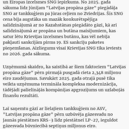
un Eiropas izcelsmes SNG iepirkums. No 2025. gada
sākuma līdz jūnijam "Latvijas propāna gāze" piegādāja
SNG ar tankkuģiem pa jūras ceļiem no Zviedrijas. Šīs SNG
cena bija augstāka un mazāk konkurētspējīga
salīdzinājumā ar no Kazahstānas piegādāto gāzi, kā arī
salīdzinājumā ar propāna un butāna maisījumiem, kas
satur lētu Krievijas izcelsmes butānu, kas vēl nebija
pakļauti sankcijām pirms 19. ES sankciju paketes
pieņemšanas. Aizliegums visai Krievijas SNG tika ieviests
no 2026. gada sākuma.
Uzņēmumā skaidro, ka saistībā ar šiem faktoriem "Latvijas
propāna gāze" pērn pirmajā pusgadā cieta 2,348 miljonu
eiro zaudējumus. Savukārt 2025. gada otrajā pusē tika
veikta uzņēmuma termināla kompleksa modernizācija,
tādējādi palielinājās kompānijas apgrozījums un uzlabojās
finanšu rezultāti.
Lai saņemtu gāzi ar lielajiem tankkuģiem no ASV,
"Latvijas propāna gāze" pērn uzbūvēja gāzesvadu no
jaunās piestātnes KRS-3 līdz piestātnei LP-27, ieguldot
gāzesvada būvniecībā septiņus miljonus eiro.