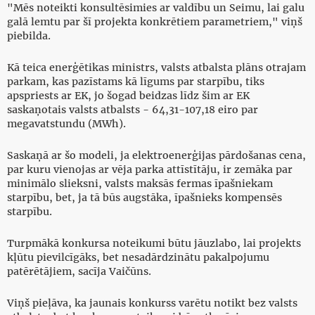
"Mēs noteikti konsultēsimies ar valdību un Seimu, lai galu
galā lemtu par šī projekta konkrētiem parametriem," viņš
piebilda.
Kā teica enerģētikas ministrs, valsts atbalsta plāns otrajam
parkam, kas pazīstams kā līgums par starpību, tiks
apspriests ar EK, jo šogad beidzas līdz šim ar EK
saskaņotais valsts atbalsts - 64,31-107,18 eiro par
megavatstundu (MWh).
Saskaņā ar šo modeli, ja elektroenerģijas pārdošanas cena,
par kuru vienojas ar vēja parka attīstītāju, ir zemāka par
minimālo slieksni, valsts maksās fermas īpašniekam
starpību, bet, ja tā būs augstāka, īpašnieks kompensēs
starpību.
Turpmākā konkursa noteikumi būtu jāuzlabo, lai projekts
kļūtu pievilcīgāks, bet nesadārdzinātu pakalpojumu
patērētājiem, sacīja Vaičūns.
Viņš pieļāva, ka jaunais konkurss varētu notikt bez valsts