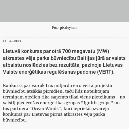
Foto: pixabay.com
LETA--BNS
Lietuvā konkurss par otrā 700 megavatu (MW)
atkrastes vēja parka būvniecību Baltijas jūrā ar valsts
atbalstu noslēdzies bez rezultāta, paziņoja Lietuvas
Valsts enerģētikas regulēšanas padome (VERT).
Konkurss par vairāk trīs miljardu eiro vērtā projekta
būvniecību atsākās pirmdien, taču līdz noteiktajam
termiņam otrdien tika saņemts tikai viens pieteikums - no
valstij piederošās enerģētikas grupas "Ignitis grupe" un
tās partnera "Ocean Winds", kuri iepriekš uzvarēja
konkursā par Lietuvas pirmā atkrastes vēja parka
būvniecību.