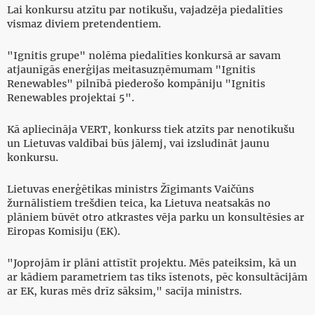
Lai konkursu atzītu par notikušu, vajadzēja piedalīties
vismaz diviem pretendentiem.
"Ignitis grupe" nolēma piedalīties konkursā ar savam
atjaunīgās enerģijas meitasuzņēmumam "Ignitis
Renewables" pilnībā piederošo kompāniju "Ignitis
Renewables projektai 5".
Kā apliecināja VERT, konkurss tiek atzīts par nenotikušu
un Lietuvas valdībai būs jālemj, vai izsludināt jaunu
konkursu.
Lietuvas enerģētikas ministrs Žīgimants Vaičūns
žurnālistiem trešdien teica, ka Lietuva neatsakās no
plāniem būvēt otro atkrastes vēja parku un konsultēsies ar
Eiropas Komisiju (EK).
"Joprojām ir plāni attīstīt projektu. Mēs pateiksim, kā un
ar kādiem parametriem tas tiks īstenots, pēc konsultācijām
ar EK, kuras mēs drīz sāksim," sacīja ministrs.