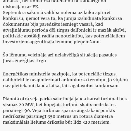
atbalsta, bet konkursa noteikumi būs atkarīgi no
diskusijām ar EK.
Septembra sākumā valdība nolēma uz laiku apturēt
konkursu, ņemot vērā to, ka jūnijā izsludinātā konkursa
dokumentus bija paredzēts iesniegt vasarā, kad
atvaļinājumu perioda dēļ tirgus dalībnieki ir mazāk aktīvi,
politiskie apstākļi radīja nenoteiktību, kas potenciālajiem
investoriem apgrūtināja lēmumu pieņemšanu.
Šo lēmumu veicināja arī nelabvēlīgā situācija pasaules
jūras enerģijas tirgū.
Enerģētikas ministrija paziņoja, ka potenciālie tirgus
dalībnieki ir neapmierināti ar konkursa termiņu, jo viņiem
nav pietiekami daudz laika, lai sagatavotos konkursam.
Plānotā otrā vēja parka sākotnējā jauda katrai turbīnai būs
vismaz 20 MW, bet kopējais turbīnu skaits nedrīkstēs
pārsniegt 90. Vēja turbīnas spārna augstākais punkts
nedrīkstēs pārsniegt 350 metrus un rotora diametra
maksimālais lielums drīkstēs būt līdz 320 metriem.