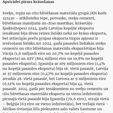
Apstrādei pirms krāsošanas
Sveķu, tepju un citu blīvēšanas materiālu grupā (KN kods
321410 – stiklinieku tepe, potvasks, sveķu cementi,
blīvēšanas maisījumi un citas mastikas; krāsotāju
špakteļtepes) 2024. gadā Latvijas kopējie eksporta
ienākumi bija divas reizes lielāki nekā no krāsu eksporta,
bet attiecīgās preču grupas eksporta tirgus apjoms ir
ievērojami lielāks.Arī 2024. gadā pasaules liekākās sveķu
cementu un citu blīvēšanas materiālu eksportētājas bija
Vācija (1,6 miljardi eiro un 20,7% no kopējā pasaules
eksporta) un ASV (864 miljoni eiro un 10,8% no kopējā
pasaules eksporta). Igaunija ar 109 miljoniem eiro (1,4%
no kopējā pasaules eksporta) bija 16. vietā pasaulē, Latvija
ar 37 miljoniem eiro (0,47% no kopējā pasaules eksporta)
atradās 28. vietā pasaulē, bet Lietuva ar 9 miljoniem eiro
(0,12% no kopējā pasaules eksporta) bija 44. vietā
pasaulē. 2024. gadā pēc ienākumiem no sveķu cementu un
citu blīvēšanas materiālu eksporta uz vienu iedzīvotāju
pirmajā vietā pasaulē bija Igaunija (79,6 eiro), otrajā vietā
– Beļģija (63 eiro uz vienu iedzīvotāju), bet trešajā vietā –
Āfrikas Gvinejas līča piekrastes salu valsts Santome un