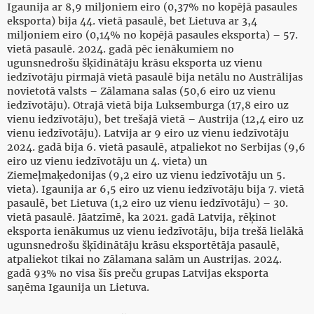
Igaunija ar 8,9 miljoniem eiro (0,37% no kopējā pasaules
eksporta) bija 44. vietā pasaulē, bet Lietuva ar 3,4
miljoniem eiro (0,14% no kopējā pasaules eksporta) – 57.
vietā pasaulē. 2024. gadā pēc ienākumiem no
ugunsnedrošu šķīdinātāju krāsu eksporta uz vienu
iedzīvotāju pirmajā vietā pasaulē bija netālu no Austrālijas
novietotā valsts – Zālamana salas (50,6 eiro uz vienu
iedzīvotāju). Otrajā vietā bija Luksemburga (17,8 eiro uz
vienu iedzīvotāju), bet trešajā vietā – Austrija (12,4 eiro uz
vienu iedzīvotāju). Latvija ar 9 eiro uz vienu iedzīvotāju
2024. gadā bija 6. vietā pasaulē, atpaliekot no Serbijas (9,6
eiro uz vienu iedzīvotāju un 4. vieta) un
Ziemeļmaķedonijas (9,2 eiro uz vienu iedzīvotāju un 5.
vieta). Igaunija ar 6,5 eiro uz vienu iedzīvotāju bija 7. vietā
pasaulē, bet Lietuva (1,2 eiro uz vienu iedzīvotāju) – 30.
vietā pasaulē. Jāatzīmē, ka 2021. gadā Latvija, rēķinot
eksporta ienākumus uz vienu iedzīvotāju, bija trešā lielākā
ugunsnedrošu šķīdinātāju krāsu eksportētāja pasaulē,
atpaliekot tikai no Zālamana salām un Austrijas. 2024.
gadā 93% no visa šīs preču grupas Latvijas eksporta
saņēma Igaunija un Lietuva.