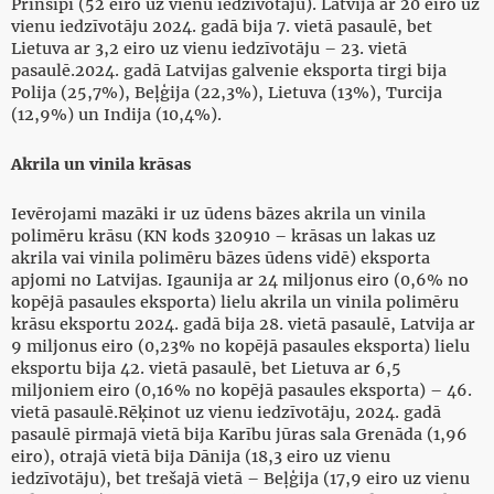
Prinsipi (52 eiro uz vienu iedzīvotāju). Latvija ar 20 eiro uz
vienu iedzīvotāju 2024. gadā bija 7. vietā pasaulē, bet
Lietuva ar 3,2 eiro uz vienu iedzīvotāju – 23. vietā
pasaulē.2024. gadā Latvijas galvenie eksporta tirgi bija
Polija (25,7%), Beļģija (22,3%), Lietuva (13%), Turcija
(12,9%) un Indija (10,4%).
Akrila un vinila krāsas
Ievērojami mazāki ir uz ūdens bāzes akrila un vinila
polimēru krāsu (KN kods 320910 – krāsas un lakas uz
akrila vai vinila polimēru bāzes ūdens vidē) eksporta
apjomi no Latvijas. Igaunija ar 24 miljonus eiro (0,6% no
kopējā pasaules eksporta) lielu akrila un vinila polimēru
krāsu eksportu 2024. gadā bija 28. vietā pasaulē, Latvija ar
9 miljonus eiro (0,23% no kopējā pasaules eksporta) lielu
eksportu bija 42. vietā pasaulē, bet Lietuva ar 6,5
miljoniem eiro (0,16% no kopējā pasaules eksporta) – 46.
vietā pasaulē.Rēķinot uz vienu iedzīvotāju, 2024. gadā
pasaulē pirmajā vietā bija Karību jūras sala Grenāda (1,96
eiro), otrajā vietā bija Dānija (18,3 eiro uz vienu
iedzīvotāju), bet trešajā vietā – Beļģija (17,9 eiro uz vienu