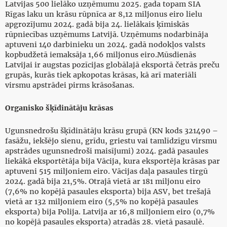
Latvijas 500 lielāko uzņēmumu 2025. gada topam SIA
Rīgas laku un krāsu rūpnīca ar 8,12 miljonus eiro lielu
apgrozījumu 2024. gadā bija 24. lielākais ķīmiskās
rūpniecības uzņēmums Latvijā. Uzņēmums nodarbināja
aptuveni 140 darbinieku un 2024. gadā nodokļos valsts
kopbudžetā iemaksāja 1,66 miljonus eiro.Mūsdienās
Latvijai ir augstas pozīcijas globālajā eksportā četrās preču
grupās, kurās tiek apkopotas krāsas, kā arī materiāli
virsmu apstrādei pirms krāsošanas.
Organisko šķīdinātāju krāsas
Ugunsnedrošu šķīdinātāju krāsu grupā (KN kods 321490 –
fasāžu, iekšējo sienu, grīdu, griestu vai tamlīdzīgu virsmu
apstrādes ugunsnedroši maisījumi) 2024. gadā pasaules
liekākā eksportētāja bija Vācija, kura eksportēja krāsas par
aptuveni 515 miljoniem eiro. Vācijas daļa pasaules tirgū
2024. gadā bija 21,5%. Otrajā vietā ar 181 miljonu eiro
(7,6% no kopējā pasaules eksporta) bija ASV, bet trešajā
vietā ar 132 miljoniem eiro (5,5% no kopējā pasaules
eksporta) bija Polija. Latvija ar 16,8 miljoniem eiro (0,7%
no kopējā pasaules eksporta) atradās 28. vietā pasaulē.