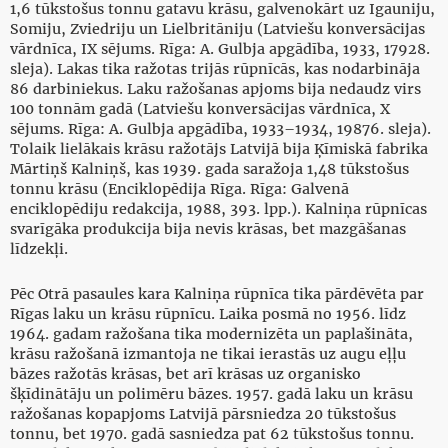
1,6 tūkstošus tonnu gatavu krāsu, galvenokārt uz Igauniju,
Somiju, Zviedriju un Lielbritāniju (Latviešu konversācijas
vārdnīca, IX sējums. Rīga: A. Gulbja apgādība, 1933, 17928.
sleja). Lakas tika ražotas trijās rūpnīcās, kas nodarbināja
86 darbiniekus. Laku ražošanas apjoms bija nedaudz virs
100 tonnām gadā (Latviešu konversācijas vārdnīca, X
sējums. Rīga: A. Gulbja apgādība, 1933–1934, 19876. sleja).
Tolaik lielākais krāsu ražotājs Latvijā bija Ķīmiskā fabrika
Mārtiņš Kalniņš, kas 1939. gada saražoja 1,48 tūkstošus
tonnu krāsu (Enciklopēdija Rīga. Rīga: Galvenā
enciklopēdiju redakcija, 1988, 393. lpp.). Kalniņa rūpnīcas
svarīgāka produkcija bija nevis krāsas, bet mazgāšanas
līdzekļi.
Pēc Otrā pasaules kara Kalniņa rūpnīca tika pārdēvēta par
Rīgas laku un krāsu rūpnīcu. Laika posmā no 1956. līdz
1964. gadam ražošana tika modernizēta un paplašināta,
krāsu ražošanā izmantoja ne tikai ierastās uz augu eļļu
bāzes ražotās krāsas, bet arī krāsas uz organisko
šķīdinātāju un polimēru bāzes. 1957. gadā laku un krāsu
ražošanas kopapjoms Latvijā pārsniedza 20 tūkstošus
tonnu, bet 1970. gadā sasniedza pat 62 tūkstošus tonnu.