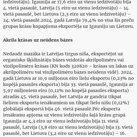
iedzīvotāju). Igaunija ar 17,6 eiro uz vienu iedzīvotāju bija
4. vietā pasaulē, Latvija (5 eiro uz vienu iedzīvotāju) – 14.
vietā pasaulē, bet Lietuva (2,3 eiro uz vienu iedzīvotāju) –
24. vietā pasaulē.2024. gadā Latvija 79,4% no visa šīs preču
grupas krāsu kopapjoma eksportēja uz Igauniju un Lietuvu.
Akrila krāsas uz neūdens bāzes
Nedaudz mazāka ir Latvijas tirgus niša, eksportējot uz
organisko šķīdinātāju bāzes veidotās akrilpolimēru vai
vinilpolimēru krāsas (KN kods 320820 – krāsas un lakas uz
akrilpolimēru vai vinilpolimēru bāzes neūdens vidē). 2024.
gadā Lietuva ar 10,9 miljonus eiro lielu eksportu (0,23% no
kopējā pasaules eksporta) bija 33. vietā pasaulē, Igaunija ar
5,97 miljoniem eiro (0,12% no kopējā pasaules eksporta)
atradās 45. vietā pasaulē, bet Latvija ar gandrīz tikpat
lieliem eksporta ienākumiem un tikpat lielu nišu (0,12%)
globālajā eksportā bija 46. vietā pasaulē.Pēc eksporta
ienākumu apjoma uz vienu iedzīvotāju šajā krāsu grupā
Igaunija ar 4,3 eiro uz vienu iedzīvotāju bija 11. vietā
pasaulē, Latvija (3,8 eiro uz vienu iedzīvotāju) bija 13. vietā
pasaulē, bet Lietuva (3,2 eiro uz vienu iedzīvotāju) – 16.