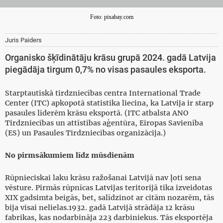
Foto: pixabay.com
Juris Paiders
Organisko šķīdinātāju krāsu grupā 2024. gadā Latvija
piegādāja tirgum 0,7% no visas pasaules eksporta.
Starptautiskā tirdzniecības centra International Trade
Center (ITC) apkopotā statistika liecina, ka Latvija ir starp
pasaules līderēm krāsu eksportā. (ITC atbalsta ANO
Tirdzniecības un attīstības aģentūra, Eiropas Savienība
(ES) un Pasaules Tirdzniecības organizācija.)
No pirmsākumiem līdz mūsdienām
Rūpnieciskai laku krāsu ražošanai Latvijā nav ļoti sena
vēsture. Pirmās rūpnīcas Latvijas teritorijā tika izveidotas
XIX gadsimta beigās, bet, salīdzinot ar citām nozarēm, tās
bija visai nelielas.1932. gadā Latvijā strādāja 12 krāsu
fabrikas, kas nodarbināja 223 darbiniekus. Tās eksportēja