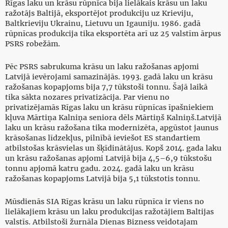
Rīgas laku un krāsu rūpnīca bija lielākais krāsu un laku
ražotājs Baltijā, eksportējot produkciju uz Krieviju,
Baltkrieviju Ukrainu, Lietuvu un Igauniju. 1986. gadā
rūpnīcas produkcija tika eksportēta arī uz 25 valstīm ārpus
PSRS robežām.
Pēc PSRS sabrukuma krāsu un laku ražošanas apjomi
Latvijā ievērojami samazinājās. 1993. gadā laku un krāsu
ražošanas kopapjoms bija 7,7 tūkstoši tonnu. Šajā laikā
tika sākta nozares privatizācija. Par vienu no
privatizējamās Rīgas laku un krāsu rūpnīcas īpašniekiem
kļuva Mārtiņa Kalniņa seniora dēls Mārtiņš Kalniņš.Latvijā
laku un krāsu ražošana tika modernizēta, apgūstot jaunus
krāsošanas līdzekļus, pilnībā ieviešot ES standartiem
atbilstošas krāsvielas un šķīdinātājus. Kopš 2014. gada laku
un krāsu ražošanas apjomi Latvijā bija 4,5–6,9 tūkstošu
tonnu apjomā katru gadu. 2024. gadā laku un krāsu
ražošanas kopapjoms Latvijā bija 5,1 tūkstotis tonnu.
Mūsdienās SIA Rīgas krāsu un laku rūpnīca ir viens no
lielākajiem krāsu un laku produkcijas ražotājiem Baltijas
valstīs. Atbilstoši žurnāla Dienas Bizness veidotajam