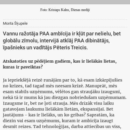
Foto: Kristaps Kalns, Dienas mediji
Monta Šķupele
Vannu ražotāja PAA ambīcija ir kļūt par nelielu, bet
globālu zīmolu, intervijā atklāj PAA dibinātājs,
īpašnieks un vadītājs Pēteris Treicis.
Atskatoties uz pēdējiem gadiem, kas ir lielākās lietas,
kuras ir paveiktas?
Ja iepriekšējā reizē runājām par to, kā esam izkārpījušies
no krīzes, tad tagad mēs neesam krīzē. Manuprāt, mēs
esam stabils uzņēmums, vēlētos gan straujāku izaugsmi,
nekā tā ir mums kā jau diezgan nobriedušam uzņēmumam.
Izaugsme ir, bet ne ļoti strauja. Mēs drīzāk visu laiku
gatavojam laukumu lielākām lietām, ekspansijai. Bet
jautājums - kas ir lielāks, un ko gribas? Sapratām, ka
diezin vai esam uzņēmums, kuram ir ambīcija izaugt
desmit reizes. Tad tehnoloģijas, darba attiecības un viss,