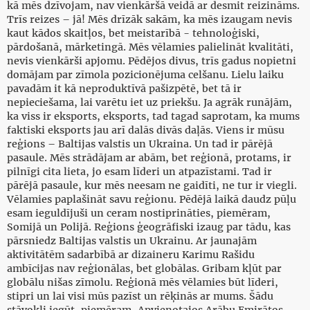
kā mēs dzīvojam, nav vienkāršā veidā ar desmit reizināms.
Trīs reizes – jā! Mēs drīzāk sakām, ka mēs izaugam nevis
kaut kādos skaitļos, bet meistarībā - tehnoloģiski,
pārdošanā, mārketingā. Mēs vēlamies palielināt kvalitāti,
nevis vienkārši apjomu. Pēdējos divus, trīs gadus nopietni
domājam par zīmola pozicionējuma celšanu. Lielu laiku
pavadām it kā neproduktīvā pašizpētē, bet tā ir
nepieciešama, lai varētu iet uz priekšu. Ja agrāk runājām,
ka viss ir eksports, eksports, tad tagad saprotam, ka mums
faktiski eksports jau arī dalās divās daļās. Viens ir mūsu
reģions – Baltijas valstis un Ukraina. Un tad ir pārējā
pasaule. Mēs strādājam ar abām, bet reģionā, protams, ir
pilnīgi cita lieta, jo esam līderi un atpazīstami. Tad ir
pārējā pasaule, kur mēs neesam ne gaidīti, ne tur ir viegli.
Vēlamies paplašināt savu reģionu. Pēdējā laikā daudz pūļu
esam ieguldījuši un ceram nostiprināties, piemēram,
Somijā un Polijā. Reģions ģeogrāfiski izaug par tādu, kas
pārsniedz Baltijas valstis un Ukrainu. Ar jaunajām
aktivitātēm sadarbībā ar dizaineru Karimu Rašidu
ambīcijas nav reģionālas, bet globālas. Gribam kļūt par
globālu nišas zīmolu. Reģionā mēs vēlamies būt līderi,
stipri un lai visi mūs pazīst un rēķinās ar mums. Šādu