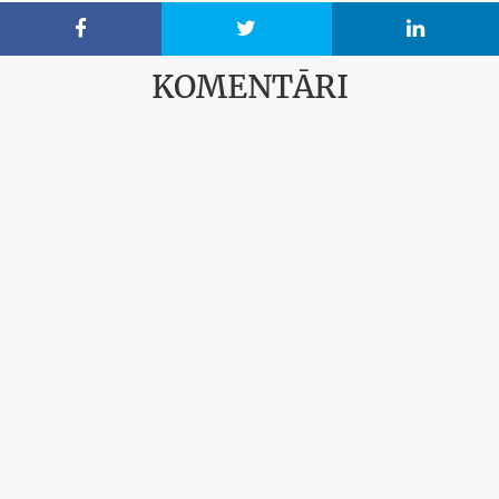



KOMENTĀRI