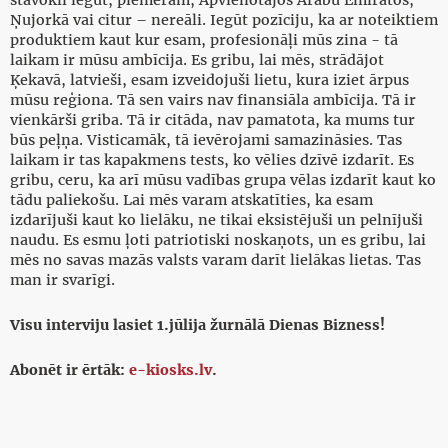
stāvokli iegūt, piemēram, Apvienotajos Arābu Emirātos,
Ņujorkā vai citur – nereāli. Iegūt pozīciju, ka ar noteiktiem
produktiem kaut kur esam, profesionāļi mūs zina - tā
laikam ir mūsu ambīcija. Es gribu, lai mēs, strādājot
Ķekavā, latvieši, esam izveidojuši lietu, kura iziet ārpus
mūsu reģiona. Tā sen vairs nav finansiāla ambīcija. Tā ir
vienkārši griba. Tā ir citāda, nav pamatota, ka mums tur
būs peļņa. Visticamāk, tā ievērojami samazināsies. Tas
laikam ir tas kapakmens tests, ko vēlies dzīvē izdarīt. Es
gribu, ceru, ka arī mūsu vadības grupa vēlas izdarīt kaut ko
tādu paliekošu. Lai mēs varam atskatīties, ka esam
izdarījuši kaut ko lielāku, ne tikai eksistējuši un pelnījuši
naudu. Es esmu ļoti patriotiski noskaņots, un es gribu, lai
mēs no savas mazās valsts varam darīt lielākas lietas. Tas
man ir svarīgi.
Visu interviju lasiet 1.jūlija žurnālā Dienas Bizness!
Abonēt ir ērtāk:
e-kiosks.lv
.