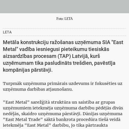
Foto: LETA
LETA
Metāla konstrukciju ražošanas uzņēmuma SIA "East
Metal" vadība iesniegusi pieteikumu tiesiskās
aizsardzības procesam (TAP) Latvijā, kurš
uzņēmumam tika pasludināts trešdien, pavēstīja
kompānijas pārstāvji.
Turpmāk uzņēmuma primārais uzdevums ir fokusēties uz
uzņēmuma darbības atjaunošanu.
"East Metal" sarežģītā struktūra un saistība ar grupas
uzņēmumiem ietekmēja uzņēmuma darbību pēdējās divās
nedēļās, skaidro uzņēmuma pārstāvji. Dānijas uzņēmuma
"East Metal Trade" sāktā bankrota procedūra tiešā veidā
ietekmēja "East Metal" darbību, jo tika pārtraukta