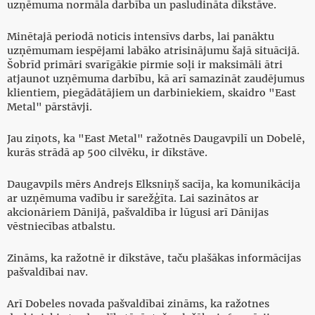
uzņēmuma normāla darbība un pasludināta dīkstāve.
Minētajā periodā noticis intensīvs darbs, lai panāktu
uzņēmumam iespējami labāko atrisinājumu šajā situācijā.
Šobrīd primāri svarīgākie pirmie soļi ir maksimāli ātri
atjaunot uzņēmuma darbību, kā arī samazināt zaudējumus
klientiem, piegādātājiem un darbiniekiem, skaidro "East
Metal" pārstāvji.
Jau ziņots, ka "East Metal" ražotnēs Daugavpilī un Dobelē,
kurās strādā ap 500 cilvēku, ir dīkstāve.
Daugavpils mērs Andrejs Elksniņš sacīja, ka komunikācija
ar uzņēmuma vadību ir sarežģīta. Lai sazinātos ar
akcionāriem Dānijā, pašvaldība ir lūgusi arī Dānijas
vēstniecības atbalstu.
Zināms, ka ražotnē ir dīkstāve, taču plašākas informācijas
pašvaldībai nav.
Arī Dobeles novada pašvaldībai zināms, ka ražotnes