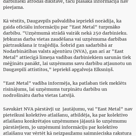
darbinieki atrodas dīkstāvē, taču plašāka informācija nav
pieejama.
Kā vēstīts, Daugavpils pašvaldība iepriekš norādīja, ka
gaida oficiālu informāciju par "East Metal" turpmāko
darbību. "Uzņēmumā strādā vairāk nekā 250 darbinieku.
Jebkuras darba vietas zaudēšana vai uzņēmuma darbības
pārtraukšana ir traģēdija. Šobrīd gan sadarbībā ar
Nodarbinātības valsts aģentūru (NVA), gan arī ar "East
Metal" attiecīgā līmeņa vadības darbiniekiem sarunās tiek
mēģināts panākt, lai uzņēmums savu darbību atjaunotu un
Daugavpilī attīstītos," iepriekš apgalvoja Elksniņš.
"East Metal" vadība informēja, ka patlaban tiek meklēts
risinājums, lai uzņēmums turpinātu darbību un
nodrošinātu darba vietas Latvijā.
Savukārt NVA pārstāvji uz jautājumu, vai "East Metal" nav
pieteikusi kolektīvo atlaišanu, atbildēja, ka par kolektīvo
atlaišanu konkrētajos uzņēmumos jājautā šo uzņēmumu
pārstāvjiem, jo uzņēmumi informāciju par kolektīvo
atlaišanu var vērtēt kā neizpaužamu saimnieciska rakstura