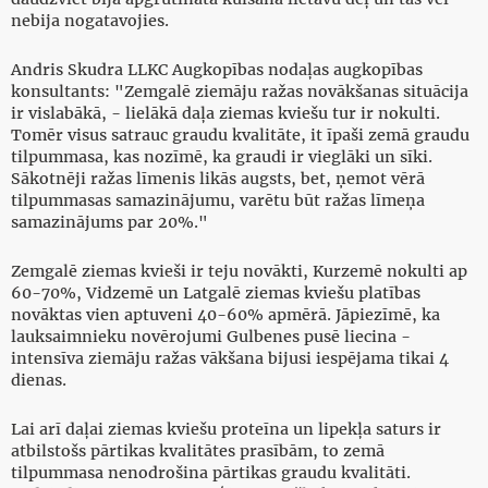
nebija nogatavojies.
Andris Skudra LLKC Augkopības nodaļas augkopības
konsultants: "Zemgalē ziemāju ražas novākšanas situācija
ir vislabākā, - lielākā daļa ziemas kviešu tur ir nokulti.
Tomēr visus satrauc graudu kvalitāte, it īpaši zemā graudu
tilpummasa, kas nozīmē, ka graudi ir vieglāki un sīki.
Sākotnēji ražas līmenis likās augsts, bet, ņemot vērā
tilpummasas samazinājumu, varētu būt ražas līmeņa
samazinājums par 20%."
Zemgalē ziemas kvieši ir teju novākti, Kurzemē nokulti ap
60-70%, Vidzemē un Latgalē ziemas kviešu platības
novāktas vien aptuveni 40-60% apmērā. Jāpiezīmē, ka
lauksaimnieku novērojumi Gulbenes pusē liecina -
intensīva ziemāju ražas vākšana bijusi iespējama tikai 4
dienas.
Lai arī daļai ziemas kviešu proteīna un lipekļa saturs ir
atbilstošs pārtikas kvalitātes prasībām, to zemā
tilpummasa nenodrošina pārtikas graudu kvalitāti.