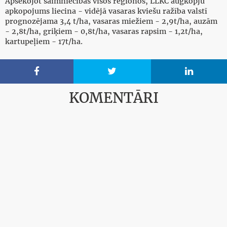
Apsekojot saimniecības visos reģionos, LLKC augkopju
apkopojums liecina - vidējā vasaras kviešu ražība valstī
prognozējama 3,4 t/ha, vasaras miežiem - 2,9t/ha, auzām
- 2,8t/ha, griķiem - 0,8t/ha, vasaras rapsim - 1,2t/ha,
kartupeļiem - 17t/ha.



KOMENTĀRI