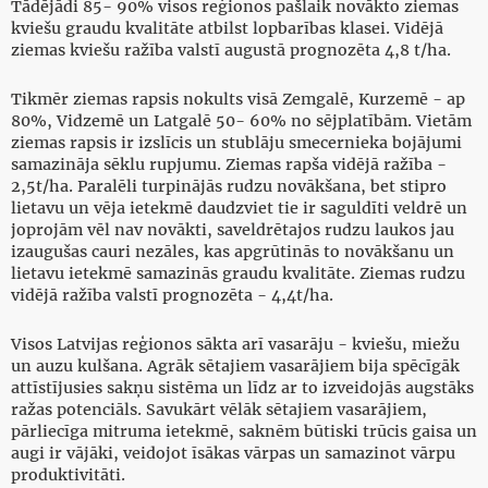
Tādējādi 85- 90% visos reģionos pašlaik novākto ziemas
kviešu graudu kvalitāte atbilst lopbarības klasei. Vidējā
ziemas kviešu ražība valstī augustā prognozēta 4,8 t/ha.
Tikmēr ziemas rapsis nokults visā Zemgalē, Kurzemē - ap
80%, Vidzemē un Latgalē 50- 60% no sējplatībām. Vietām
ziemas rapsis ir izslīcis un stublāju smecernieka bojājumi
samazināja sēklu rupjumu. Ziemas rapša vidējā ražība -
2,5t/ha. Paralēli turpinājās rudzu novākšana, bet stipro
lietavu un vēja ietekmē daudzviet tie ir saguldīti veldrē un
joprojām vēl nav novākti, saveldrētajos rudzu laukos jau
izaugušas cauri nezāles, kas apgrūtinās to novākšanu un
lietavu ietekmē samazinās graudu kvalitāte. Ziemas rudzu
vidējā ražība valstī prognozēta - 4,4t/ha.
Visos Latvijas reģionos sākta arī vasarāju - kviešu, miežu
un auzu kulšana. Agrāk sētajiem vasarājiem bija spēcīgāk
attīstījusies sakņu sistēma un līdz ar to izveidojās augstāks
ražas potenciāls. Savukārt vēlāk sētajiem vasarājiem,
pārliecīga mitruma ietekmē, saknēm būtiski trūcis gaisa un
augi ir vājāki, veidojot īsākas vārpas un samazinot vārpu
produktivitāti.