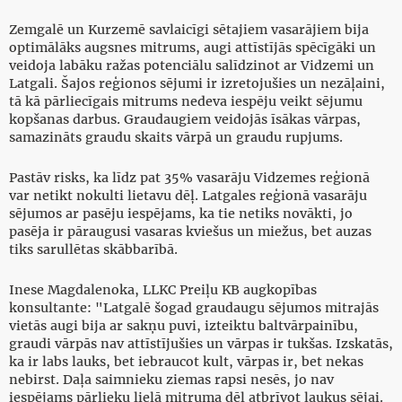
Zemgalē un Kurzemē savlaicīgi sētajiem vasarājiem bija
optimālāks augsnes mitrums, augi attīstījās spēcīgāki un
veidoja labāku ražas potenciālu salīdzinot ar Vidzemi un
Latgali. Šajos reģionos sējumi ir izretojušies un nezāļaini,
tā kā pārliecīgais mitrums nedeva iespēju veikt sējumu
kopšanas darbus. Graudaugiem veidojās īsākas vārpas,
samazināts graudu skaits vārpā un graudu rupjums.
Pastāv risks, ka līdz pat 35% vasarāju Vidzemes reģionā
var netikt nokulti lietavu dēļ. Latgales reģionā vasarāju
sējumos ar pasēju iespējams, ka tie netiks novākti, jo
pasēja ir pāraugusi vasaras kviešus un miežus, bet auzas
tiks sarullētas skābbarībā.
Inese Magdalenoka, LLKC Preiļu KB augkopības
konsultante: "Latgalē šogad graudaugu sējumos mitrajās
vietās augi bija ar sakņu puvi, izteiktu baltvārpainību,
graudi vārpās nav attīstījušies un vārpas ir tukšas. Izskatās,
ka ir labs lauks, bet iebraucot kult, vārpas ir, bet nekas
nebirst. Daļa saimnieku ziemas rapsi nesēs, jo nav
iespējams pārlieku lielā mitruma dēļ atbrīvot laukus sējai.