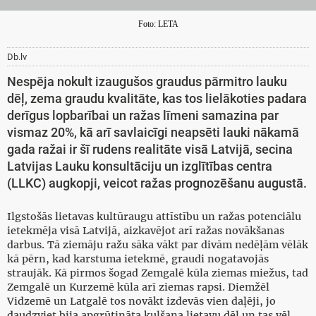
Foto: LETA
Db.lv
Nespēja nokult izaugušos graudus pārmitro lauku
dēļ, zema graudu kvalitāte, kas tos lielākoties padara
derīgus lopbarībai un ražas līmeni samazina par
vismaz 20%, kā arī savlaicīgi neapsēti lauki nākamā
gada ražai ir šī rudens realitāte visā Latvijā, secina
Latvijas Lauku konsultāciju un izglītības centra
(LLKC) augkopji, veicot ražas prognozēšanu augustā.
Ilgstošās lietavas kultūraugu attīstību un ražas potenciālu
ietekmēja visā Latvijā, aizkavējot arī ražas novākšanas
darbus. Tā ziemāju ražu sāka vākt par divām nedēļām vēlāk
kā pērn, kad karstuma ietekmē, graudi nogatavojās
straujāk. Kā pirmos šogad Zemgalē kūla ziemas miežus, tad
Zemgalē un Kurzemē kūla arī ziemas rapsi. Diemžēl
Vidzemē un Latgalē tos novākt izdevās vien daļēji, jo
daudzviet bija apgrūtināta kulšana lietavu dēļ un tas vēl