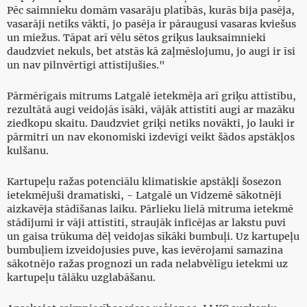
Pēc saimnieku domām vasarāju platībās, kurās bija pasēja,
vasarāji netiks vākti, jo pasēja ir pāraugusi vasaras kviešus
un miežus. Tāpat arī vēlu sētos griķus lauksaimnieki
daudzviet nekuls, bet atstās kā zaļmēslojumu, jo augi ir īsi
un nav pilnvērtīgi attīstījušies."
Pārmērīgais mitrums Latgalē ietekmēja arī griķu attīstību,
rezultātā augi veidojās īsāki, vājāk attīstīti augi ar mazāku
ziedkopu skaitu. Daudzviet griķi netiks novākti, jo lauki ir
pārmitri un nav ekonomiski izdevīgi veikt šādos apstākļos
kulšanu.
Kartupeļu ražas potenciālu klimatiskie apstākļi šosezon
ietekmējuši dramatiski, - Latgalē un Vidzemē sākotnēji
aizkavēja stādīšanas laiku. Pārlieku lielā mitruma ietekmē
stādījumi ir vāji attīstīti, straujāk inficējas ar lakstu puvi
un gaisa trūkuma dēļ veidojas sīkāki bumbuļi. Uz kartupeļu
bumbuļiem izveidojusies puve, kas ievērojami samazina
sākotnējo ražas prognozi un rada nelabvēlīgu ietekmi uz
kartupeļu tālāku uzglabāšanu.