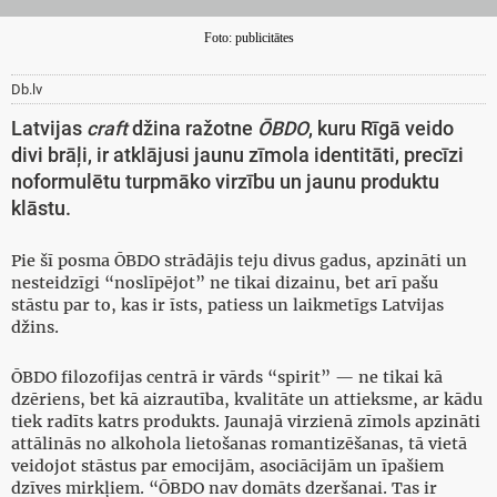
Foto: publicitātes
Db.lv
Latvijas
craft
džina ražotne
ŌBDO
, kuru Rīgā veido
divi brāļi, ir atklājusi jaunu zīmola identitāti, precīzi
noformulētu turpmāko virzību un jaunu produktu
klāstu.
Pie šī posma ŌBDO strādājis teju divus gadus, apzināti un
nesteidzīgi “noslīpējot” ne tikai dizainu, bet arī pašu
stāstu par to, kas ir īsts, patiess un laikmetīgs Latvijas
džins.
ŌBDO filozofijas centrā ir vārds “spirit” — ne tikai kā
dzēriens, bet kā aizrautība, kvalitāte un attieksme, ar kādu
tiek radīts katrs produkts. Jaunajā virzienā zīmols apzināti
attālinās no alkohola lietošanas romantizēšanas, tā vietā
veidojot stāstus par emocijām, asociācijām un īpašiem
dzīves mirkļiem. “ŌBDO nav domāts dzeršanai. Tas ir