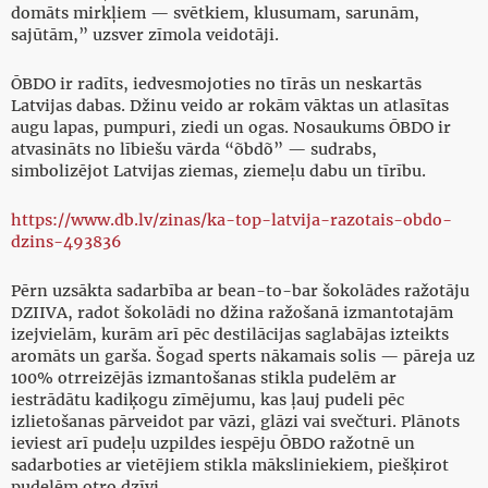
domāts mirkļiem — svētkiem, klusumam, sarunām,
sajūtām,” uzsver zīmola veidotāji.
ŌBDO ir radīts, iedvesmojoties no tīrās un neskartās
Latvijas dabas. Džinu veido ar rokām vāktas un atlasītas
augu lapas, pumpuri, ziedi un ogas. Nosaukums ŌBDO ir
atvasināts no lībiešu vārda “õbdõ” — sudrabs,
simbolizējot Latvijas ziemas, ziemeļu dabu un tīrību.
https://www.db.lv/zinas/ka-top-latvija-razotais-obdo-
dzins-493836
Pērn uzsākta sadarbība ar bean-to-bar šokolādes ražotāju
DZIIVA, radot šokolādi no džina ražošanā izmantotajām
izejvielām, kurām arī pēc destilācijas saglabājas izteikts
aromāts un garša. Šogad sperts nākamais solis — pāreja uz
100% otrreizējās izmantošanas stikla pudelēm ar
iestrādātu kadiķogu zīmējumu, kas ļauj pudeli pēc
izlietošanas pārveidot par vāzi, glāzi vai svečturi. Plānots
ieviest arī pudeļu uzpildes iespēju ŌBDO ražotnē un
sadarboties ar vietējiem stikla māksliniekiem, piešķirot
pudelēm otro dzīvi.