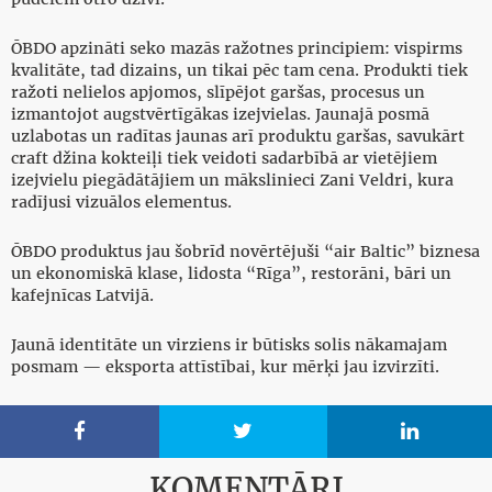
ŌBDO apzināti seko mazās ražotnes principiem: vispirms
kvalitāte, tad dizains, un tikai pēc tam cena. Produkti tiek
ražoti nelielos apjomos, slīpējot garšas, procesus un
izmantojot augstvērtīgākas izejvielas. Jaunajā posmā
uzlabotas un radītas jaunas arī produktu garšas, savukārt
craft džina kokteiļi tiek veidoti sadarbībā ar vietējiem
izejvielu piegādātājiem un mākslinieci Zani Veldri, kura
radījusi vizuālos elementus.
ŌBDO produktus jau šobrīd novērtējuši “air Baltic” biznesa
un ekonomiskā klase, lidosta “Rīga”, restorāni, bāri un
kafejnīcas Latvijā.
Jaunā identitāte un virziens ir būtisks solis nākamajam
posmam — eksporta attīstībai, kur mērķi jau izvirzīti.



KOMENTĀRI