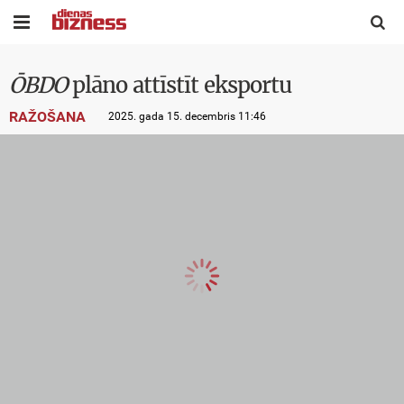


ŌBDO
plāno attīstīt eksportu
RAŽOŠANA
2025. gada 15. decembris 11:46