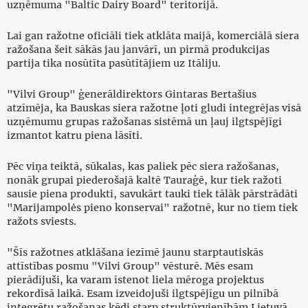
uzņēmuma "Baltic Dairy Board" teritorijā.
Lai gan ražotne oficiāli tiek atklāta maijā, komerciālā siera
ražošana šeit sākās jau janvārī, un pirmā produkcijas
partija tika nosūtīta pasūtītājiem uz Itāliju.
"Vilvi Group" ģenerāldirektors Gintaras Bertašius
atzīmēja, ka Bauskas siera ražotne ļoti gludi integrējas visā
uzņēmumu grupas ražošanas sistēmā un ļauj ilgtspējīgi
izmantot katru piena lāsīti.
Pēc viņa teiktā, sūkalas, kas paliek pēc siera ražošanas,
nonāk grupai piederošajā kaltē Tauraģē, kur tiek ražoti
sausie piena produkti, savukārt tauki tiek tālāk pārstrādāti
"Marijampolės pieno konservai" ražotnē, kur no tiem tiek
ražots sviests.
"Šīs ražotnes atklāšana iezīmē jaunu starptautiskās
attīstības posmu "Vilvi Group" vēsturē. Mēs esam
pierādījuši, ka varam īstenot liela mēroga projektus
rekordīsā laikā. Esam izveidojuši ilgtspējīgu un pilnībā
integrētu ražošanas ķēdi starp struktūrvienībām Lietuvā