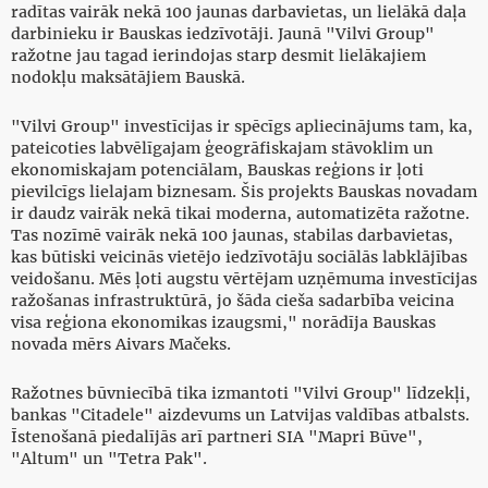
radītas vairāk nekā 100 jaunas darbavietas, un lielākā daļa
darbinieku ir Bauskas iedzīvotāji. Jaunā "Vilvi Group"
ražotne jau tagad ierindojas starp desmit lielākajiem
nodokļu maksātājiem Bauskā.
"Vilvi Group" investīcijas ir spēcīgs apliecinājums tam, ka,
pateicoties labvēlīgajam ģeogrāfiskajam stāvoklim un
ekonomiskajam potenciālam, Bauskas reģions ir ļoti
pievilcīgs lielajam biznesam. Šis projekts Bauskas novadam
ir daudz vairāk nekā tikai moderna, automatizēta ražotne.
Tas nozīmē vairāk nekā 100 jaunas, stabilas darbavietas,
kas būtiski veicinās vietējo iedzīvotāju sociālās labklājības
veidošanu. Mēs ļoti augstu vērtējam uzņēmuma investīcijas
ražošanas infrastruktūrā, jo šāda cieša sadarbība veicina
visa reģiona ekonomikas izaugsmi," norādīja Bauskas
novada mērs Aivars Mačeks.
Ražotnes būvniecībā tika izmantoti "Vilvi Group" līdzekļi,
bankas "Citadele" aizdevums un Latvijas valdības atbalsts.
Īstenošanā piedalījās arī partneri SIA "Mapri Būve",
"Altum" un "Tetra Pak".