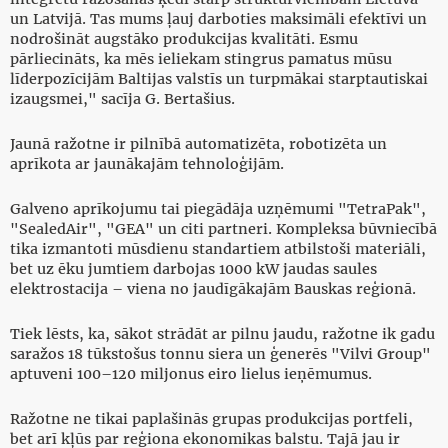
un Latvijā. Tas mums ļauj darboties maksimāli efektīvi un
nodrošināt augstāko produkcijas kvalitāti. Esmu
pārliecināts, ka mēs ieliekam stingrus pamatus mūsu
līderpozīcijām Baltijas valstīs un turpmākai starptautiskai
izaugsmei," sacīja G. Bertašius.
Jaunā ražotne ir pilnībā automatizēta, robotizēta un
aprīkota ar jaunākajām tehnoloģijām.
Galveno aprīkojumu tai piegādāja uzņēmumi "TetraPak",
"SealedAir", "GEA" un citi partneri. Kompleksa būvniecībā
tika izmantoti mūsdienu standartiem atbilstoši materiāli,
bet uz ēku jumtiem darbojas 1000 kW jaudas saules
elektrostacija – viena no jaudīgākajām Bauskas reģionā.
Tiek lēsts, ka, sākot strādāt ar pilnu jaudu, ražotne ik gadu
saražos 18 tūkstošus tonnu siera un ģenerēs "Vilvi Group"
aptuveni 100–120 miljonus eiro lielus ieņēmumus.
Ražotne ne tikai paplašinās grupas produkcijas portfeli,
bet arī kļūs par reģiona ekonomikas balstu. Tajā jau ir