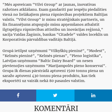
"Mēs apsveicam "Vilvi Group" ar jaunas, inovatīvas
ražotnes atklāšanu. Esam gandarīti par iespēju piedalīties
vienā no lielākajiem piena rūpniecības projektiem Baltijas
valstīs. "Vilvi Group" ir mūsu stratēģiskais partneris, un
šis finansējums atspoguļo mūsu apņemšanos atbalstīt
ilgtspējīgu rūpniecības attīstību un inovācijas reģionā,"
sacīja Vaidas Žagūnis, bankas "Citadele" valdes loceklis un
Korporatīvās pārvaldības vadītājs Baltijā.
Grupā ietilpst uzņēmumi "Vilkyškių pieninė", "Modest",
"Kelmės pieninė", "Kelmės pienas", "Pieno logistika",
Latvijas uzņēmums "Baltic Dairy Board" un nesen
pievienojies uzņēmums "Marijampolės pieno konservai".
Grupa ik dienas pārstrādā aptuveni 1500 tonnu piena un
saražo aptuveni 430 tonnu piena produktu, kas tiek
eksportēti uz vairāk nekā 80 pasaules valstīm.



KOMENTĀRI