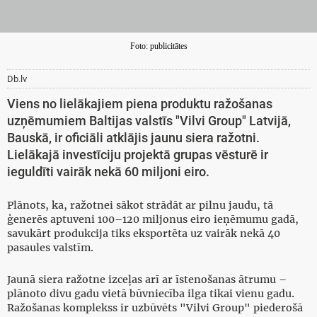
Foto: publicitātes
Db.lv
Viens no lielākajiem piena produktu ražošanas
uzņēmumiem Baltijas valstīs "Vilvi Group" Latvijā,
Bauskā, ir oficiāli atklājis jaunu siera ražotni.
Lielākajā investīciju projektā grupas vēsturē ir
ieguldīti vairāk nekā 60 miljoni eiro.
Plānots, ka, ražotnei sākot strādāt ar pilnu jaudu, tā
ģenerēs aptuveni 100–120 miljonus eiro ieņēmumu gadā,
savukārt produkcija tiks eksportēta uz vairāk nekā 40
pasaules valstīm.
Jaunā siera ražotne izceļas arī ar īstenošanas ātrumu –
plānoto divu gadu vietā būvniecība ilga tikai vienu gadu.
Ražošanas komplekss ir uzbūvēts "Vilvi Group" piederošā