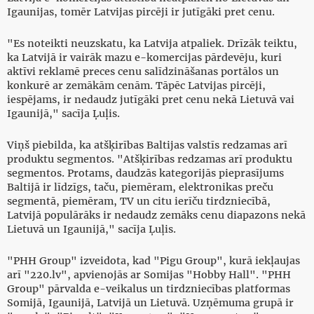
Igaunijas, tomēr Latvijas pircēji ir jutīgāki pret cenu.
"Es noteikti neuzskatu, ka Latvija atpaliek. Drīzāk teiktu,
ka Latvijā ir vairāk mazu e-komercijas pārdevēju, kuri
aktīvi reklamē preces cenu salīdzināšanas portālos un
konkurē ar zemākām cenām. Tāpēc Latvijas pircēji,
iespējams, ir nedaudz jutīgāki pret cenu nekā Lietuvā vai
Igaunijā," sacīja Ļuļis.
Viņš piebilda, ka atšķirības Baltijas valstīs redzamas arī
produktu segmentos. "Atšķirības redzamas arī produktu
segmentos. Protams, daudzās kategorijās pieprasījums
Baltijā ir līdzīgs, taču, piemēram, elektronikas preču
segmentā, piemēram, TV un citu ierīču tirdzniecībā,
Latvijā populārāks ir nedaudz zemāks cenu diapazons nekā
Lietuvā un Igaunijā," sacīja Ļuļis.
"PHH Group" izveidota, kad "Pigu Group", kurā iekļaujas
arī "220.lv", apvienojās ar Somijas "Hobby Hall". "PHH
Group" pārvalda e-veikalus un tirdzniecības platformas
Somijā, Igaunijā, Latvijā un Lietuvā. Uzņēmuma grupā ir