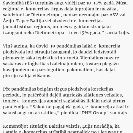
Savienībā (ES) turpinās augt vidēji par 10-15% gadā. Mūsu
reģionā e-komercijas tirgus daļa joprojām ir mazāka,
salīdzinot ar Rietumeiropu, nemaz nerunājot par ASV vai
Āziju. Tāpēc Baltija vēl aizvien ir e-komercijas
jaunattīstības reģions, un mēs sagaidām straujāku
izaugsmi nekā Rietumeiropā - tuvu 15% gadā," sacīja Ļuļis.
Viņš atzina, ka Covid-19 pandēmijas laikā e-komercija
piedzīvoja ļoti strauju izaugsmi, jo daudzi iedzīvotāji
pirmoreiz sāka iepirkties internetā. Vienlaikus nozare
saskārās ar loģistikas izaicinājumiem, tostarp piegāžu
kavējumiem un pārslogotiem pakomātiem, kas daļai
pircēju radīja vilšanos.
Pēc pandēmijas beigām tirgus piedzīvoja korekcijas
periodu, jo patērētāji daļēji atgriezās klātienes veikalos,
tomēr e-komercijas apmēri saglabājās lielāki nekā pirms
pandēmijas. "Sākot no pagājušā gada, e-komercija atkal ir
sākusi augt un attīstīties," piebilda "PHH Group" vadītājs.
Komentējot situāciju Baltijas valstīs, Ļuļis norādīja, ka
Latvija e-komercijas attīstībā neatpaliek no Lietuvas un