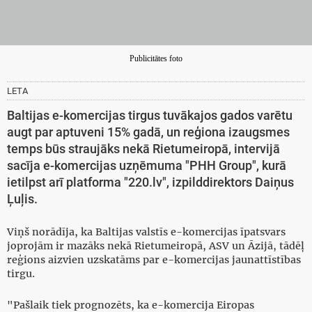
Publicitātes foto
LETA
Baltijas e-komercijas tirgus tuvākajos gados varētu
augt par aptuveni 15% gadā, un reģiona izaugsmes
temps būs straujāks nekā Rietumeiropā, intervijā
sacīja e-komercijas uzņēmuma "PHH Group", kurā
ietilpst arī platforma "220.lv", izpilddirektors Daiņus
Ļuļis.
Viņš norādīja, ka Baltijas valstīs e-komercijas īpatsvars
joprojām ir mazāks nekā Rietumeiropā, ASV un Āzijā, tādēļ
reģions aizvien uzskatāms par e-komercijas jaunattīstības
tirgu.
"Pašlaik tiek prognozēts, ka e-komercija Eiropas