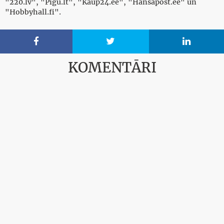
"220.lv", "Pigu.lt", "Kaup24.ee", "Hansapost.ee" un
"Hobbyhall.fi".



KOMENTĀRI