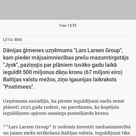
Foto: LETA
LETA--BNS
Dānijas ģimenes uzņēmums "Lars Larsen Group",
kam pieder mājsaimniecības preču mazumtirgotājs
"Jysk", paziņojis par plāniem tuvāko gadu laikā
ieguldīt 500 miljonus dāņu kronu (67 miljoni eiro)
Baltijas valstu mežos, ziņo Igaunijas laikraksts
"Postimees".
Uzņēmums norādījis, ka pirmie ieguldījumi meža zemē
plānoti 2025.gada rudenī, un paredzams, ka kopējais
ieguldījumu apjoms sasniegs pusmiljardu kronu.
""Lars Larsen Group" ir nolēmis investēt mežsaimniecībā
un jaunu mežu ierīkošanā Baltijas valstīs. Ieguldījumi tiks