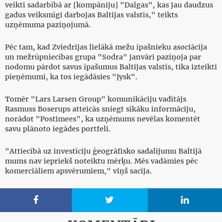
veikti sadarbībā ar [kompāniju] "Dalgas", kas jau daudzus
gadus veiksmīgi darbojas Baltijas valstīs," teikts
uzņēmuma paziņojumā.
Pēc tam, kad Zviedrijas lielākā mežu īpašnieku asociācija
un mežrūpniecības grupa "Sodra" janvāri paziņoja par
nodomu pārdot savus īpašumus Baltijas valstīs, tika izteikti
pieņēmumi, ka tos iegādāsies "Jysk".
Tomēr "Lars Larsen Group" komunikāciju vadītājs
Rasmuss Boserups atteicās sniegt sīkāku informāciju,
norādot "Postimees", ka uzņēmums nevēlas komentēt
savu plānoto iegādes portfeli.
"Attiecībā uz investīciju ģeogrāfisko sadalījumu Baltijā
mums nav iepriekš noteiktu mērķu. Mēs vadāmies pēc
komerciāliem apsvērumiem," viņš sacīja.


