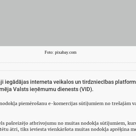
Foto: pixabay.com
āji iegādājas interneta veikalos un tirdzniecības platfor
ormēja Valsts ieņēmumu dienests (VID).
 nodokļa piemērošanu e-komercijas sūtījumiem no trešajām val
atcels pašreizējo atbrīvojumu no muitas nodokļa sūtījumiem, ku
ētu ātri, tiks ieviesta vienkāršota muitas nodokļa aprēķina me