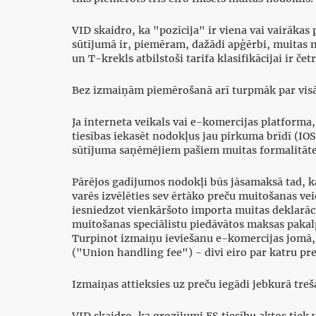
VID skaidro, ka "pozīcija" ir viena vai vairākas 
sūtījumā ir, piemēram, dažādi apģērbi, muitas no
un T-krekls atbilstoši tarifa klasifikācijai ir 
Bez izmaiņām piemērošanā arī turpmāk par visā
Ja interneta veikals vai e-komercijas platform
tiesības iekasēt nodokļus jau pirkuma brīdī (I
sūtījuma saņēmējiem pašiem muitas formalitātes
Pārējos gadījumos nodokļi būs jāsamaksā tad, k
varēs izvēlēties sev ērtāko preču muitošanas vei
iesniedzot vienkāršoto importa muitas deklarāci
muitošanas speciālistu piedāvātos maksas pakal
Turpinot izmaiņu ieviešanu e-komercijas jomā, 
("Union handling fee") - divi eiro par katru pre
Izmaiņas attieksies uz preču iegādi jebkurā treša
VID skaidro, ka grozījumi ES tiesību aktos tiek v