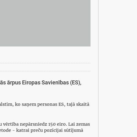
mās ārpus Eiropas Savienības (ES),
stīm, ko saņem personas ES, tajā skaitā
ru vērtība nepārsniedz 150 eiro. Lai zemas
tode - katrai preču pozīcijai sūtījumā