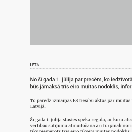
LETA
No šī gada 1. jūlija par precēm, ko iedzīvot
būs jāmaksā trīs eiro muitas nodoklis, inf
To paredz izmaiņas ES tiesību aktos par muitas
Latvijā.
Šī gada 1. jūlijā stāsies spēkā regula, ar kuru 
vērtības sūtījumu atmuitošana arī turpmāk norit
tiks piemērots trīs eiro fiksēts muitas nodoklis.