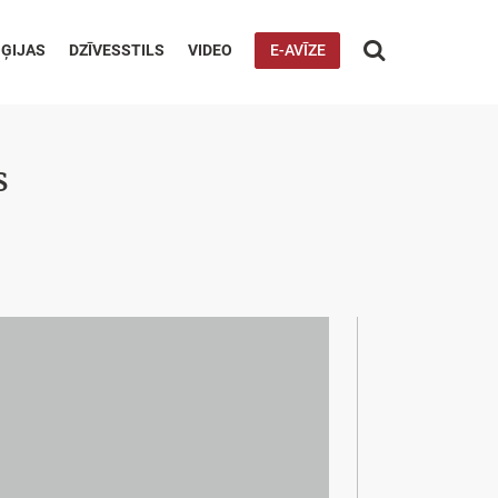

ĢIJAS
DZĪVESSTILS
VIDEO
E-AVĪZE
s