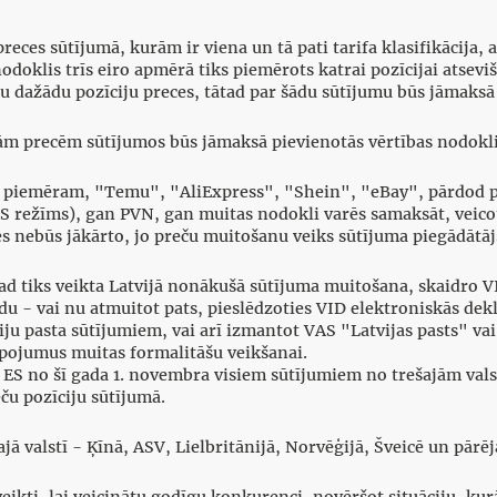
preces sūtījumā, kurām ir viena un tā pati tarifa klasifikācija,
doklis trīs eiro apmērā tiks piemērots katrai pozīcijai atsevišķ
četru dažādu pozīciju preces, tātad par šādu sūtījumu būs jāmaks
m precēm sūtījumos būs jāmaksā pievienotās vērtības nodokli
a, piemēram, "Temu", "AliExpress", "Shein", "eBay", pārdod p
OSS režīms), gan PVN, gan muitas nodokli varēs samaksāt, vei
 nebūs jākārto, jo preču muitošanu veiks sūtījuma piegādātāj
ad tiks veikta Latvijā nonākušā sūtījuma muitošana, skaidro V
du - vai nu atmuitot pats, pieslēdzoties VID elektroniskās dek
ju pasta sūtījumiem, vai arī izmantot VAS "Latvijas pasts" vai
pojumus muitas formalitāšu veikšanai.
ES no šī gada 1. novembra visiem sūtījumiem no trešajām val
ču pozīciju sūtījumā.
jā valstī - Ķīnā, ASV, Lielbritānijā, Norvēģijā, Šveicē un pārējā
eikti, lai veicinātu godīgu konkurenci, novēršot situāciju, kur