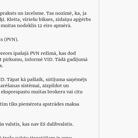
 apraksts un izcelsme. Tas nozīmē, ka, ja
i. Kleita, vīriešu bikses, zīdaiņu apģērbs
ā muitas nodoklis 12 eiro apmērā.
s (PVN).
reces īpašajā PVN režīmā, kas dod
cot pirkumu, informē VID. Tādā gadījumā
s.
ID. Tāpat kā pašlaik, sūtījuma saņēmējs
larēšanas sistēmai, aizpildot un
 eksprespastu muitas brokeru vai citu
stīm tiks piemērota apstrādes maksa
s valstīs, kas nav ES dalībvalstis.
ā trešo valstu tirgotājiem ir cenu