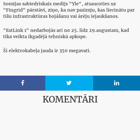
Somijas sabiedriskais medijs "Yle", atsaucoties uz
"Fingrid" pārstāvi, ziņo, ka nav pazīmju, kas liecinātu par
tīšu infrastruktūras bojāšanu vai ārēju iejaukšanos.
"EstLink 1" nedarbojās arī no 25. līdz 29.augustam, kad
tika veikta ikgadējā tehniskā apkope.
Šī elektrokabeļa jauda ir 350 megavati.



KOMENTĀRI