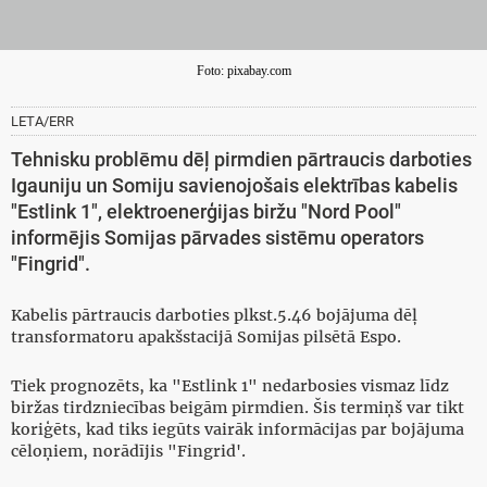
Foto: pixabay.com
LETA/ERR
Tehnisku problēmu dēļ pirmdien pārtraucis darboties
Igauniju un Somiju savienojošais elektrības kabelis
"Estlink 1", elektroenerģijas biržu "Nord Pool"
informējis Somijas pārvades sistēmu operators
"Fingrid".
Kabelis pārtraucis darboties plkst.5.46 bojājuma dēļ
transformatoru apakšstacijā Somijas pilsētā Espo.
Tiek prognozēts, ka "Estlink 1" nedarbosies vismaz līdz
biržas tirdzniecības beigām pirmdien. Šis termiņš var tikt
koriģēts, kad tiks iegūts vairāk informācijas par bojājuma
cēloņiem, norādījis "Fingrid'.