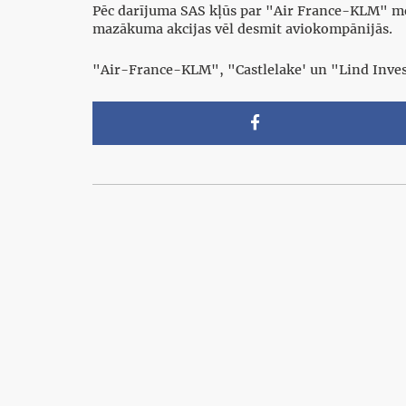
Pēc darījuma SAS kļūs par "Air France-KLM" m
mazākuma akcijas vēl desmit aviokompānijās.
"Air-France-KLM", "Castlelake' un "Lind Inves
