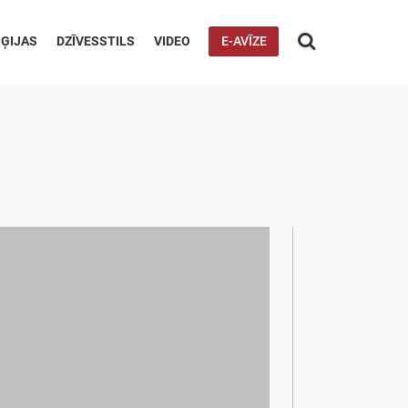

ĢIJAS
DZĪVESSTILS
VIDEO
E-AVĪZE