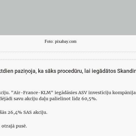
Foto: pixabay.com
dien paziņoja, ka sāks procedūru, lai iegādātos Skandin
ju. "Air-France-KLM" iegādāsies ASV investīciju kompānijai 
ējādi savu akciju daļu palielinot līdz 60,5%.
ošās 26,4% SAS akciju.
 otrajā pusē.