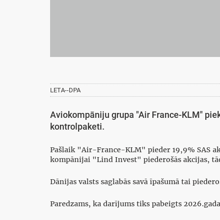
LETA--DPA
Aviokompāniju grupa "Air France-KLM" piekt
kontrolpaketi.
Pašlaik "Air-France-KLM" pieder 19,9% SAS akci
kompānijai "Lind Invest" piederošās akcijas, tād
Dānijas valsts saglabās savā īpašumā tai pieder
Paredzams, ka darījums tiks pabeigts 2026.gada