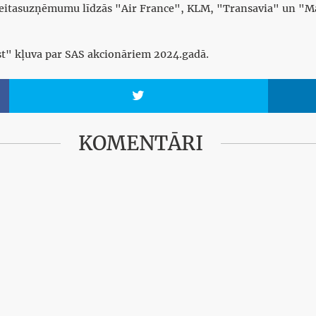
eitasuzņēmumu līdzās "Air France", KLM, "Transavia" un "M
t" kļuva par SAS akcionāriem 2024.gadā.

KOMENTĀRI