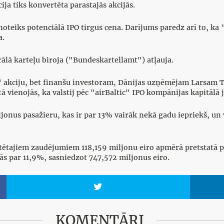
ja tiks konvertēta parastajās akcijās.
oteiks potenciālā IPO tirgus cena. Darījums paredz arī to, ka
a.
lā karteļu biroja ("Bundeskartellamt") atļauja.
ic" akciju, bet finanšu investoram, Dānijas uzņēmējam Larsam
ā vienojās, ka valstij pēc "airBaltic" IPO kompānijas kapitālā
onus pasažieru, kas ir par 13% vairāk nekā gadu iepriekš, un 
itētajiem zaudējumiem 118,159 miljonu eiro apmērā pretstatā p
jās par 11,9%, sasniedzot 747,572 miljonus eiro.

KOMENTĀRI