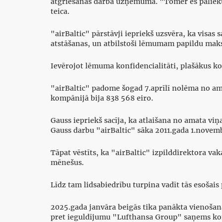
atgriešanās darbā uzņēmumā. "Tomēr es palieku
teica.
"airBaltic" pārstāvji iepriekš uzsvēra, ka visas
atstāšanas, un atbilstoši lēmumam papildu mak
Ievērojot lēmuma konfidencialitāti, plašākus 
"airBaltic" padome šogad 7.aprīlī nolēma no am
kompānijā bija 838 568 eiro.
Gauss iepriekš sacīja, ka atlaišana no amata viņa
Gauss darbu "airBaltic" sāka 2011.gada 1.novemb
Tāpat vēstīts, ka "airBaltic" izpilddirektora va
mēnešus.
Līdz tam lidsabiedrību turpina vadīt tās esošais 
2025.gada janvāra beigās tika panākta vienošan
pret ieguldījumu "Lufthansa Group" saņems konve