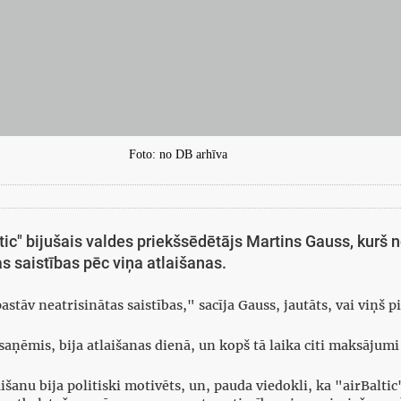
Foto: no DB arhīva
ic" bijušais valdes priekšsēdētājs Martins Gauss, kurš n
s saistības pēc viņa atlaišanas.
stāv neatrisinātas saistības," sacīja Gauss, jautāts, vai viņš
aņēmis, bija atlaišanas dienā, un kopš tā laika citi maksājumi 
išanu bija politiski motivēts, un, pauda viedokli, ka "airBalti