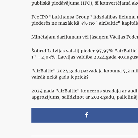
publiskā piedāvājuma (IPO), šī konvertējamā akci
Pēc IPO "Lufthansa Group" līdzdalības lielumu n
piederēs ne mazāk kā 5% no "airBaltic" kapitāl
Minētajam darījumam vēl jāsaņem Vācijas Federā
Šobrīd Latvijas valstij pieder 97,97% "airBalt
1" - 2,03%. Latvijas valdība 2024.gada 30.august
"airBaltic" 2024.gadā pārvadāja kopumā 5,2 milj
vairāk nekā gadu iepriekš.
2024.gadā "airBaltic" koncerns strādāja ar aud
apgrozījums, salīdzinot ar 2023.gadu, palielinā
