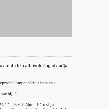
o amata tika atbrīvots šogad aprīļa
 pieprasīs kompensācijas izmaksu.
nav bijuši.
c" labākais risinājums būtu viņa