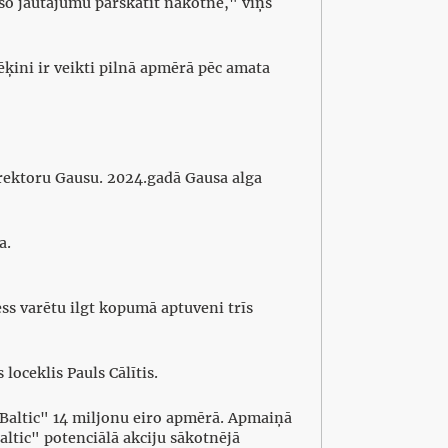
o jautājumu pārskatīt nākotnē," viņš
rēķini ir veikti pilnā apmērā pēc amata
irektoru Gausu. 2024.gadā Gausa alga
a.
ess varētu ilgt kopumā aptuveni trīs
loceklis Pauls Cālītis.
rBaltic" 14 miljonu eiro apmērā. Apmaiņā
ltic" potenciālā akciju sākotnējā