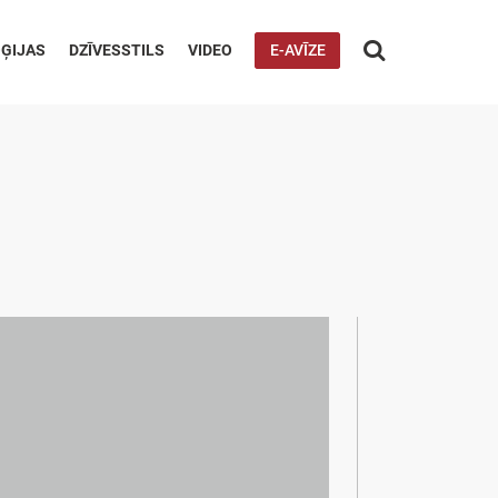

ĢIJAS
DZĪVESSTILS
VIDEO
E-AVĪZE