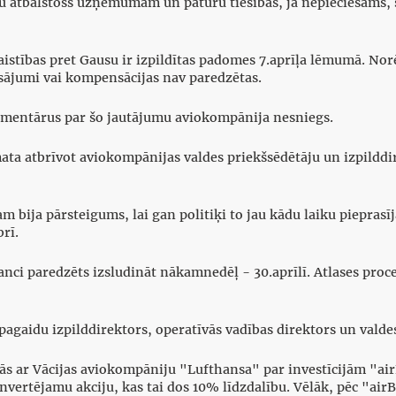
 atbalstošs uzņēmumam un paturu tiesības, ja nepieciešams, š
 saistības pret Gausu ir izpildītas padomes 7.aprīļa lēmumā. No
sājumi vai kompensācijas nav paredzētas.
komentārus par šo jautājumu aviokompānija nesniegs.
ata atbrīvot aviokompānijas valdes priekšsēdētāju un izpildd
m bija pārsteigums, lai gan politiķi to jau kādu laiku pieprasīj
rī.
kanci paredzēts izsludināt nākamnedēļ - 30.aprīlī. Atlases proc
pagaidu izpilddirektors, operatīvās vadības direktors un valdes 
ās ar Vācijas aviokompāniju "Lufthansa" par investīcijām "ai
rtējamu akciju, kas tai dos 10% līdzdalību. Vēlāk, pēc "airBa