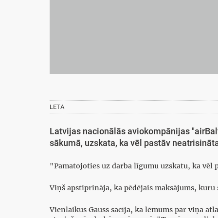
LETA
Latvijas nacionālās aviokompānijas "airBalt
sākumā, uzskata, ka vēl pastāv neatrisināta
"Pamatojoties uz darba līgumu uzskatu, ka vēl pa
Viņš apstiprināja, ka pēdējais maksājums, kuru s
Vienlaikus Gauss sacīja, ka lēmums par viņa atla