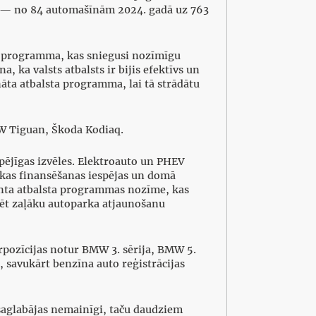
3% — no 84 automašīnām 2024. gadā uz 763
ta programma, kas sniegusi nozīmīgu
 ka valsts atbalsts ir bijis efektīvs un
ināta atbalsta programma, lai tā strādātu
W Tiguan, Škoda Kodiaq.
pējīgas izvēles. Elektroauto un PHEV
gākas finansēšanas iespējas un domā
menta atbalsta programmas nozīme, kas
mēt zaļāku autoparka atjaunošanu
rpozīcijas notur BMW 3. sērija, BMW 5.
, savukārt benzīna auto reģistrācijas
saglabājas nemainīgi, taču daudziem