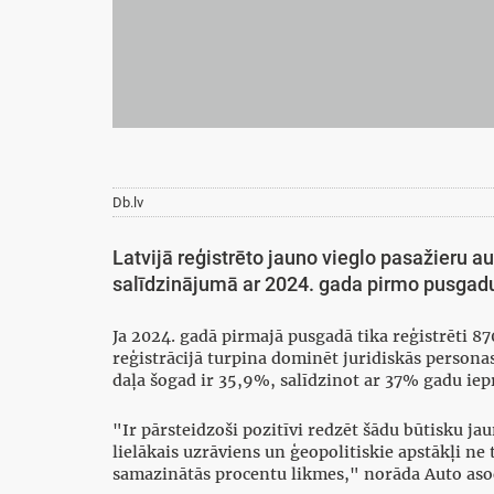
Db.lv
Latvijā reģistrēto jauno vieglo pasažieru a
salīdzinājumā ar 2024. gada pirmo pusgadu,
Ja 2024. gadā pirmajā pusgadā tika reģistrēti 8
reģistrācijā turpina dominēt juridiskās person
daļa šogad ir 35,9%, salīdzinot ar 37% gadu iep
"Ir pārsteidzoši pozitīvi redzēt šādu būtisku j
lielākais uzrāviens un ģeopolitiskie apstākļi ne 
samazinātās procentu likmes," norāda Auto asoci