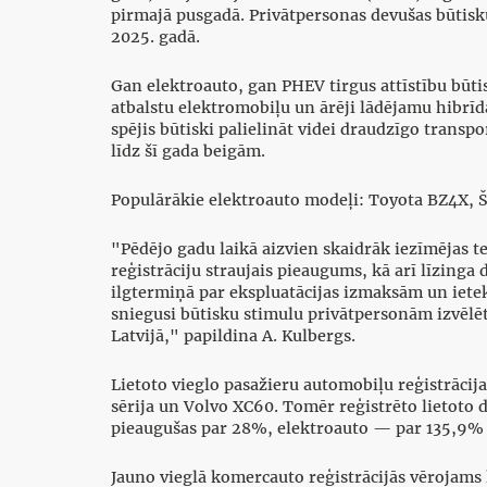
pirmajā pusgadā. Privātpersonas devušas būtisk
2025. gadā.
Gan elektroauto, gan PHEV tirgus attīstību būti
atbalstu elektromobiļu un ārēji lādējamu hibrīda
spējis būtiski palielināt videi draudzīgo transpo
līdz šī gada beigām.
Populārākie elektroauto modeļi: Toyota BZ4X,
"Pēdējo gadu laikā aizvien skaidrāk iezīmējas t
reģistrāciju straujais pieaugums, kā arī līzinga
ilgtermiņā par ekspluatācijas izmaksām un iete
sniegusi būtisku stimulu privātpersonām izvēlē
Latvijā," papildina A. Kulbergs.
Lietoto vieglo pasažieru automobiļu reģistrāci
sērija un Volvo XC60. Tomēr reģistrēto lietoto d
pieaugušas par 28%, elektroauto — par 135,9% 
Jauno vieglā komercauto reģistrācijās vērojams