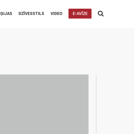

ĢIJAS
DZĪVESSTILS
VIDEO
E-AVĪZE