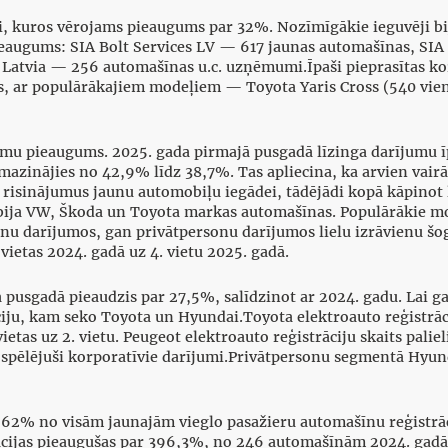
umi, kuros vērojams pieaugums par 32%. Nozīmīgākie ieguvēji 
ieaugums: SIA Bolt Services LV — 617 jaunas automašīnas, SIA
 Latvia — 256 automašīnas u.c. uzņēmumi.Īpaši pieprasītas ko
ar populārākajiem modeļiem — Toyota Yaris Cross (540 vienī
jumu pieaugums. 2025. gada pirmajā pusgadā līzinga darījumu īp
mazinājies no 42,9% līdz 38,7%. Tas apliecina, ka arvien vairā
 risinājumus jaunu automobiļu iegādei, tādējādi kopā kāpinot 
s bija VW, Škoda un Toyota markas automašīnas. Populārākie 
onu darījumos, gan privātpersonu darījumos lielu izrāvienu šo
vietas 2024. gadā uz 4. vietu 2025. gadā.
ā pusgadā pieaudzis par 27,5%, salīdzinot ar 2024. gadu. Lai g
iju, kam seko Toyota un Hyundai.Toyota elektroauto reģistrāci
vietas uz 2. vietu. Peugeot elektroauto reģistrāciju skaits pal
spēlējuši korporatīvie darījumi.Privātpersonu segmentā Hyunda
6,62% no visām jaunajām vieglo pasažieru automašīnu reģistr
ācijas pieaugušas par 396,3%, no 246 automašīnām 2024. gadā