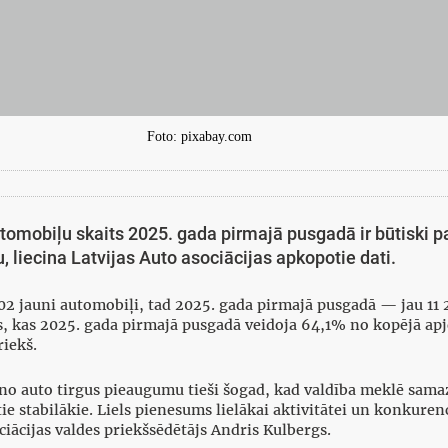
Foto: pixabay.com
utomobiļu skaits 2025. gada pirmajā pusgadā ir būtiski p
 liecina Latvijas Auto asociācijas apkopotie dati.
702 jauni automobiļi, tad 2025. gada pirmajā pusgadā — jau 11 
as, kas 2025. gada pirmajā pusgadā veidoja 64,1% no kopējā a
riekš.
auno auto tirgus pieaugumu tieši šogad, kad valdība meklē sam
tie stabilākie. Liels pienesums lielākai aktivitātei un konkuren
ācijas valdes priekšsēdētājs Andris Kulbergs.