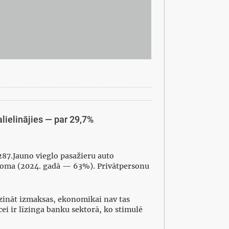
alielinājies — par 29,7%
287.Jauno vieglo pasažieru auto
pjoma (2024. gadā — 63%). Privātpersonu
azināt izmaksas, ekonomikai nav tas
cei ir līzinga banku sektorā, ko stimulē