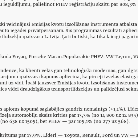
u ieguldījumu, palielinot PHEV reģistrāciju skaitu par 808,
ski veicinājusi Emisijas kvotu izsolīšanas instrumenta atbals
uto iegādei privātpersonām. Šīs programmas rezultāti apliecina,
rtlīdzekļu īpatsvaru Latvijā. Ļoti būtiski, ka tika laicīgi pagar
 Škoda Enyaq, Porsche Macan.Populārākie PHEV: VW Tayron, V
endence, ka klienti vēlas gan tehnoloģiski modernas, gan ilgts
 darījumu īpatsvara kāpums apliecina, ka pircēji izvēlas elastī
kmi uz vidi. Īpaši jāuzsver Emisijas kvotu izsolīšanas instru
ties videi draudzīgākus transportlīdzekļus un palīdzējusi sek
jas apjoms kopumā saglabājies gandrīz nemainīgs (+1,1%). Līde
īzeļa automobiļu skaits krities par 13,3% (no 14 800 uz 12 835)
(no 638 uz 1505), bet PHEV — par 105,1% (no 277 uz 568).
 kritums par 17,9%. Līderi — Toyota, Renault, Ford un VW — 