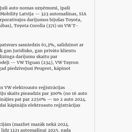
bijuši auto nomas uzņēmumi, īpaši
 Mobility Latvija — 323 automašīnas, SIA
rporatīvajos darījumos bijušas Toyota,
bas), Toyota Corolla (371) un VW T-
atsvars sasniedzis 61,3%, salīdzinot ar
k gan juridisko, gan privāto klientu
līzinga darījumu skaitu par
modeļi — VW Tiguan (234), VW Tayron
gad piedzīvojusi Peugeot, kāpinot
an VW elektroauto reģistrācijas
ju skaits pieaudzis par 300% (no 16 auto
ielinājies pat par 2250% — no 2 auto 2024.
i kāpinājis elektroauto reģistrācijas
ācijām (mazliet mazāk nekā 2024.
 līdz 1221 automašīnai 2025. gada