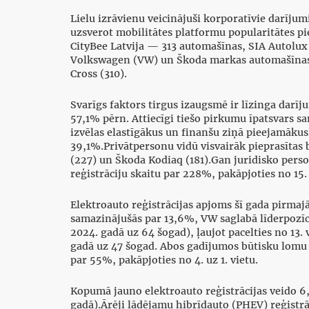
Lielu izrāvienu veicinājuši korporatīvie darīj
uzsverot mobilitātes platformu popularitātes p
CityBee Latvija — 313 automašīnas, SIA Autolux
Volkswagen (VW) un Škoda markas automašīnas, 
Cross (310).
Svarīgs faktors tirgus izaugsmē ir līzinga darī
57,1% pērn. Attiecīgi tiešo pirkumu īpatsvars sa
izvēlas elastīgākus un finanšu ziņā pieejamākus
39,1%.Privātpersonu vidū visvairāk pieprasīta
(227) un Škoda Kodiaq (181).Gan juridisko pers
reģistrāciju skaitu par 228%, pakāpjoties no 15. 
Elektroauto reģistrācijas apjoms šī gada pirmaj
samazinājušās par 13,6%, VW saglabā līderpozīc
2024. gadā uz 64 šogad), ļaujot pacelties no 13. 
gadā uz 47 šogad. Abos gadījumos būtisku lomu 
par 55%, pakāpjoties no 4. uz 1. vietu.
Kopumā jauno elektroauto reģistrācijas veido 
gadā).Ārēji lādējamu hibrīdauto (PHEV) reģistr