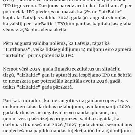
IPO tirgus cena. Darījums paredz arī to, ka "Lufthansa" pēc
potenciālā IPO piederēs ne mazāk kā 5% no "airBaltic"
kapitāla. Latvijas valdība 2024. gada 30. augustā vienojās,
ka valstij pēc "airBaltic" IPO kompānijas kapitālā jāsaglabā
vismaz 25% plus viena akcija.
Pērn augustā valdība nolēma, ka Latvija, tāpat kā
"Lufthansa", veiks līdzieguldījumu 14 miljonu eiro apmērā
"airBaltic" pirms potenciālā IPO.
Ņemot vērā 2025. gada finanšu rezultātus un situāciju
tirgū, "airBaltic" gan ir apturējusi iespējamo IPO un šobrīd
to neuzskata par potenciālu kapitāla avotu 2026. gadā,
teikts "airBaltic" gada pārskatā.
Pārskatā norādīts, ka, neraugoties uz gaidāmo operatīvās
un komerciālās darbības uzlabojumu, aviokompānija 2026.
gadā darbosies ar negatīvu brīvo naudas plūsmu, un,
ņemot vērā pašreizējās prognozes, vadība sagaida, ka
darbības finansēšanai 2026./2027. gada ziemas sezonai būs
nepieciešama papildu naudas injekcija 100 līdz 150 miljonu