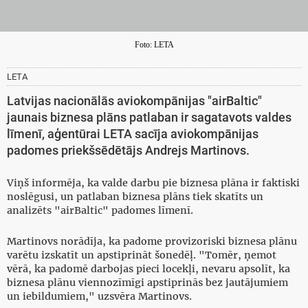
Foto: LETA
LETA
Latvijas nacionālās aviokompānijas "airBaltic"
jaunais biznesa plāns patlaban ir sagatavots valdes
līmenī, aģentūrai LETA sacīja aviokompānijas
padomes priekšsēdētājs Andrejs Martinovs.
Viņš informēja, ka valde darbu pie biznesa plāna ir faktiski
noslēgusi, un patlaban biznesa plāns tiek skatīts un
analizēts "airBaltic" padomes līmenī.
Martinovs norādīja, ka padome provizoriski biznesa plānu
varētu izskatīt un apstiprināt šonedēļ. "Tomēr, ņemot
vērā, ka padomē darbojas pieci locekļi, nevaru apsolīt, ka
biznesa plānu viennozīmīgi apstiprinās bez jautājumiem
un iebildumiem," uzsvēra Martinovs.