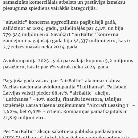
samazināts komerciālais atbalsts un pastāvīga izmaksu
pieauguma spiediens vairākās kategorijās.
"airBaltic" koncerna apgrozījums pagājušajā gadā,
salīdzinot ar 2024. gadu, palielinājās par 4,2% un bija
779,344 miljoni eiro. Savukārt "airBaltic" koncerna
zaudējumi pagājušajā gadā bija 44,337 miljoni eiro, kas ir
2,7 reizes mazāk nekā 2024. gadā.
Aviokompānija 2025. gadā pārvadāja kopumā 5,2 miljonus
pasažieru, kas ir par 1% vairāk nekā 2024. gadā.
Pagājušā gada vasarā par "airBaltic" akcionāru kļuva
Vācijas nacionālā aviokompānija "Lufthansa". Patlaban
Latvijas valstij pieder 88,37% "airBaltic" akciju,
"Lufthansa" - 10% akciju, finanšu investora, Dānijas
uzņēmēja Larsa Tūsena uzņēmumam "Aircraft Leasing 1" -
1,62%, bet 0,01% - citiem. Kompānijas pamatkapitāls ir
41,819 miljoni eiro.
Pēc "airBaltic" akciju sākotnējā publiskā piedāvājuma
(IPO) "Lufthansa" līdzdalības lielumu noteiks potenciālā