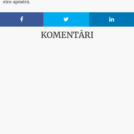
eiro apmērā.



KOMENTĀRI