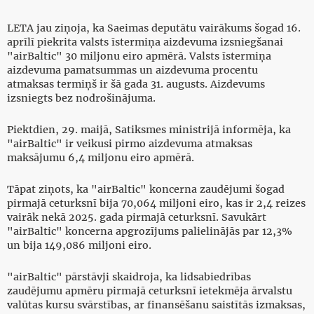
LETA jau ziņoja, ka Saeimas deputātu vairākums šogad 16.
aprīlī piekrita valsts īstermiņa aizdevuma izsniegšanai
"airBaltic" 30 miljonu eiro apmērā. Valsts īstermiņa
aizdevuma pamatsummas un aizdevuma procentu
atmaksas termiņš ir šā gada 31. augusts. Aizdevums
izsniegts bez nodrošinājuma.
Piektdien, 29. maijā, Satiksmes ministrijā informēja, ka
"airBaltic" ir veikusi pirmo aizdevuma atmaksas
maksājumu 6,4 miljonu eiro apmērā.
Tāpat ziņots, ka "airBaltic" koncerna zaudējumi šogad
pirmajā ceturksnī bija 70,064 miljoni eiro, kas ir 2,4 reizes
vairāk nekā 2025. gada pirmajā ceturksnī. Savukārt
"airBaltic" koncerna apgrozījums palielinājās par 12,3%
un bija 149,086 miljoni eiro.
"airBaltic" pārstāvji skaidroja, ka lidsabiedrības
zaudējumu apmēru pirmajā ceturksnī ietekmēja ārvalstu
valūtas kursu svārstības, ar finansēšanu saistītās izmaksas,