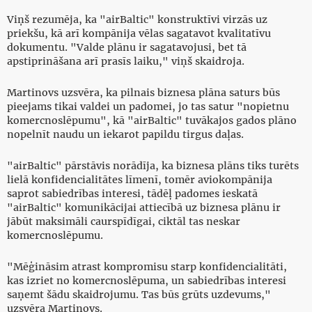
Viņš rezumēja, ka "airBaltic" konstruktīvi virzās uz
priekšu, kā arī kompānija vēlas sagatavot kvalitatīvu
dokumentu. "Valde plānu ir sagatavojusi, bet tā
apstiprināšana arī prasīs laiku," viņš skaidroja.
Martinovs uzsvēra, ka pilnais biznesa plāna saturs būs
pieejams tikai valdei un padomei, jo tas satur "nopietnu
komercnoslēpumu", kā "airBaltic" tuvākajos gados plāno
nopelnīt naudu un iekarot papildu tirgus daļas.
"airBaltic" pārstāvis norādīja, ka biznesa plāns tiks turēts
lielā konfidencialitātes līmenī, tomēr aviokompānija
saprot sabiedrības interesi, tādēļ padomes ieskatā
"airBaltic" komunikācijai attiecībā uz biznesa plānu ir
jābūt maksimāli caurspīdīgai, ciktāl tas neskar
komercnoslēpumu.
"Mēģināsim atrast kompromisu starp konfidencialitāti,
kas izriet no komercnoslēpuma, un sabiedrības interesi
saņemt šādu skaidrojumu. Tas būs grūts uzdevums,"
uzsvēra Martinovs.