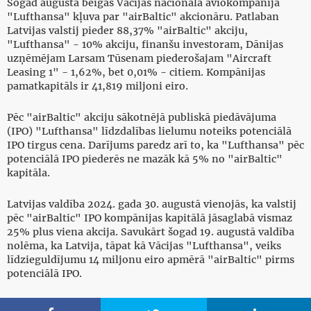
Šogad augusta beigās Vācijas nacionālā aviokompānija
"Lufthansa" kļuva par "airBaltic" akcionāru. Patlaban
Latvijas valstij pieder 88,37% "airBaltic" akciju,
"Lufthansa" - 10% akciju, finanšu investoram, Dānijas
uzņēmējam Larsam Tūsenam piederošajam "Aircraft
Leasing 1" - 1,62%, bet 0,01% - citiem. Kompānijas
pamatkapitāls ir 41,819 miljoni eiro.
Pēc "airBaltic" akciju sākotnējā publiskā piedāvājuma
(IPO) "Lufthansa" līdzdalības lielumu noteiks potenciālā
IPO tirgus cena. Darījums paredz arī to, ka "Lufthansa" pēc
potenciālā IPO piederēs ne mazāk kā 5% no "airBaltic"
kapitāla.
Latvijas valdība 2024. gada 30. augustā vienojās, ka valstij
pēc "airBaltic" IPO kompānijas kapitālā jāsaglabā vismaz
25% plus viena akcija. Savukārt šogad 19. augustā valdība
nolēma, ka Latvija, tāpat kā Vācijas "Lufthansa", veiks
līdzieguldījumu 14 miljonu eiro apmērā "airBaltic" pirms
potenciālā IPO.