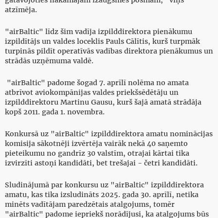
gatavojoties nākamajam izaugsmes posmam," viņš
atzīmēja.
"airBaltic" līdz šim vadīja izpilddirektora pienākumu
izpildītājs un valdes loceklis Pauls Cālītis, kurš turpmāk
turpinās pildīt operatīvās vadības direktora pienākumus un
strādās uzņēmuma valdē.
"airBaltic" padome šogad 7. aprīlī nolēma no amata
atbrīvot aviokompānijas valdes priekšsēdētāju un
izpilddirektoru Martinu Gausu, kurš šajā amatā strādāja
kopš 2011. gada 1. novembra.
Konkursā uz "airBaltic" izpilddirektora amatu nominācijas
komisija sākotnēji izvērtēja vairāk nekā 40 saņemto
pieteikumu no gandrīz 30 valstīm, otrajai kārtai tika
izvirzīti astoņi kandidāti, bet trešajai - četri kandidāti.
Sludinājumā par konkursu uz "airBaltic" izpilddirektora
amatu, kas tika izsludināts 2025. gada 30. aprīlī, netika
minēts vadītājam paredzētais atalgojums, tomēr
"airBaltic" padome iepriekš norādījusi, ka atalgojums būs