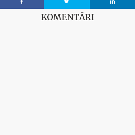



KOMENTĀRI