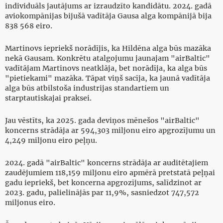
individuāls jautājums ar izraudzīto kandidātu. 2024. gadā
aviokompānijas bijušā vadītāja Gausa alga kompānijā bija
838 568 eiro.
Martinovs iepriekš norādījis, ka Hildēna alga būs mazāka
nekā Gausam. Konkrētu atalgojumu jaunajam "airBaltic"
vadītājam Martinovs neatklāja, bet norādīja, ka alga būs
"pietiekami" mazāka. Tāpat viņš sacīja, ka jaunā vadītāja
alga būs atbilstoša industrijas standartiem un
starptautiskajai praksei.
Jau vēstīts, ka 2025. gada deviņos mēnešos "airBaltic"
koncerns strādāja ar 594,303 miljonu eiro apgrozījumu un
4,249 miljonu eiro peļņu.
2024. gadā "airBaltic" koncerns strādāja ar auditētajiem
zaudējumiem 118,159 miljonu eiro apmērā pretstatā peļņai
gadu iepriekš, bet koncerna apgrozījums, salīdzinot ar
2023. gadu, palielinājās par 11,9%, sasniedzot 747,572
miljonus eiro.