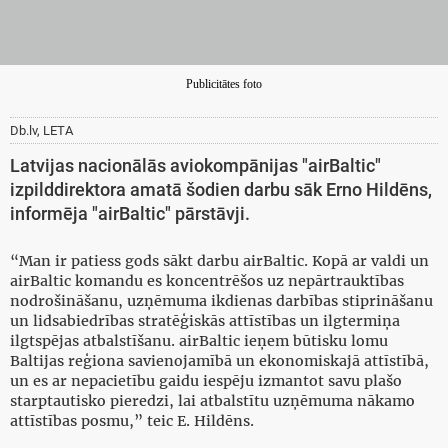
Publicitātes foto
Db.lv, LETA
Latvijas nacionālās aviokompānijas "airBaltic"
izpilddirektora amatā šodien darbu sāk Erno Hildēns,
informēja "airBaltic" pārstāvji.
“Man ir patiess gods sākt darbu airBaltic. Kopā ar valdi un
airBaltic komandu es koncentrēšos uz nepārtrauktības
nodrošināšanu, uzņēmuma ikdienas darbības stiprināšanu
un lidsabiedrības stratēģiskās attīstības un ilgtermiņa
ilgtspējas atbalstīšanu. airBaltic ieņem būtisku lomu
Baltijas reģiona savienojamībā un ekonomiskajā attīstībā,
un es ar nepacietību gaidu iespēju izmantot savu plašo
starptautisko pieredzi, lai atbalstītu uzņēmuma nākamo
attīstības posmu,” teic E. Hildēns.