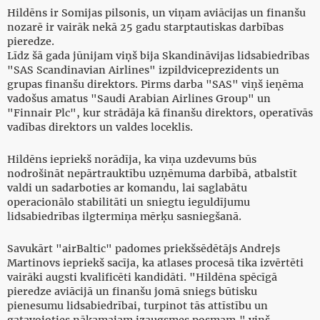
Hildēns ir Somijas pilsonis, un viņam aviācijas un finanšu
nozarē ir vairāk nekā 25 gadu starptautiskas darbības
pieredze.
Līdz šā gada jūnijam viņš bija Skandināvijas lidsabiedrības
"SAS Scandinavian Airlines" izpildviceprezidents un
grupas finanšu direktors. Pirms darba "SAS" viņš ieņēma
vadošus amatus "Saudi Arabian Airlines Group" un
"Finnair Plc", kur strādāja kā finanšu direktors, operatīvās
vadības direktors un valdes loceklis.
Hildēns iepriekš norādīja, ka viņa uzdevums būs
nodrošināt nepārtrauktību uzņēmuma darbībā, atbalstīt
valdi un sadarboties ar komandu, lai saglabātu
operacionālo stabilitāti un sniegtu ieguldījumu
lidsabiedrības ilgtermiņa mērķu sasniegšanā.
Savukārt "airBaltic" padomes priekšsēdētājs Andrejs
Martinovs iepriekš sacīja, ka atlases procesā tika izvērtēti
vairāki augsti kvalificēti kandidāti. "Hildēna spēcīgā
pieredze aviācijā un finanšu jomā sniegs būtisku
pienesumu lidsabiedrībai, turpinot tās attīstību un