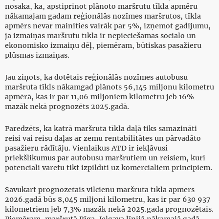
nosaka, ka, apstiprinot plānoto maršrutu tīkla apmēru
nākamajam gadam reģionālās nozīmes maršrutos, tīkla
apmērs nevar mainīties vairāk par 5%, izņemot gadījumu,
ja izmaiņas maršrutu tīklā ir nepieciešamas sociālo un
ekonomisko izmaiņu dēļ, piemēram, būtiskas pasažieru
plūsmas izmaiņas.
Jau ziņots, ka dotētais reģionālās nozīmes autobusu
maršruta tīkls nākamgad plānots 56,145 miljonu kilometru
apmērā, kas ir par 11,06 miljoniem kilometru jeb 16%
mazāk nekā prognozēts 2025.gadā.
Paredzēts, ka katrā maršruta tīkla daļā tiks samazināti
reisi vai reisu daļas ar zemu rentabilitātes un pārvadāto
pasažieru rādītāju. Vienlaikus ATD ir iekļāvusi
priekšlikumus par autobusu maršrutiem un reisiem, kuri
potenciāli varētu tikt izpildīti uz komerciāliem principiem.
Savukārt prognozētais vilcienu maršruta tīkla apmērs
2026.gadā būs 8,045 miljoni kilometru, kas ir par 630 937
kilometriem jeb 7,3% mazāk nekā 2025.gada prognozētais.