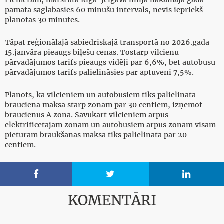
Piemēram, maršrutā Rīga-Jelgava līnijā nākamajā gadā
pamatā saglabāsies 60 minūšu intervāls, nevis iepriekš
plānotās 30 minūtes.
Tāpat reģionālajā sabiedriskajā transportā no 2026.gada
15.janvāra pieaugs biļešu cenas. Tostarp vilcienu
pārvadājumos tarifs pieaugs vidēji par 6,6%, bet autobusu
pārvadājumos tarifs palielināsies par aptuveni 7,5%.
Plānots, ka vilcieniem un autobusiem tiks palielināta
brauciena maksa starp zonām par 30 centiem, izņemot
braucienus A zonā. Savukārt vilcieniem ārpus
elektrificētajām zonām un autobusiem ārpus zonām visām
pieturām braukšanas maksa tiks palielināta par 20
centiem.



KOMENTĀRI