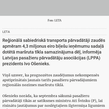
Foto: LETA
LETA
Reģionālā sabiedriskā transporta pārvadātāji zaudēs
apmēram 4,3 miljonus eiro biļešu ieņēmumu sadaļā
dotētā maršruta tīkla samazinājuma dēļ, informēja
Latvijas pasažieru pārvadātāju asociācijas (LPPA)
prezidents Ivo Ošenieks.
Viņš uzsver, ka prognozētos zaudējumus nekompensēs
apstiprinātais jaunais tarifs pasažieru pārvadājumiem
reģionālās nozīmes maršrutu tīklā.
Ošenieks norāda, ka septembra sākumā pasažieru
pārvadātāji tikās ar satiksmes ministru Ati Švinku (P), lai
risinātu jautājumus par noslēgtajiem ilgtermiņa līgumiem