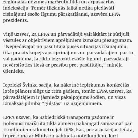
reģionālās nozīmes maršrutu tīklā un ārpuskārtas
indeksāciju. Tomēr tikšanās laikā netika piedāvāti
risinājumi esošo līgumu pārskatīšanai, uzsvēra LPPA
prezidents.
Viņš uzsver, ka LPPA un pārvadātāji vairākkārt ir sūtījuši
vēstules ar objektīviem aprēķiniem izmaksu pieaugumam.
"Nepiedāvājot no pasūtītāja puses situācijas risinājumu,
tika prasīts kopējs apstiprinājums no pārvadātājiem par to,
vai gadījumā, ja tiktu izgrozīti esošie līgumi, pārvadātāji
nevērsīšoties tiesā ar prasību pret pasūtītāju," minēja
Ošenieks.
Iepriekš Švinka sacīja, ka nākotnē iepirkumus konkrētās
lotēs plānots slēgt uz trim gadiem, tomēr LPPA uzsver, ka
pārvadātājiem ir jāsniedz pakalpojums šodien, un visas
izmaksas pilnībā "gulstas" uz uzņēmumiem.
LPPA uzsver, ka Sabiedriskā transporta padome ir
nolēmusi maršruta tīkla apmēru nākamgad samazināt par
11 miljoniem kilometru jeb 16%, kas, pēc asociācijas teiktā,
ir pretrunā ar Ministru kabineta noteikumiem, kuri