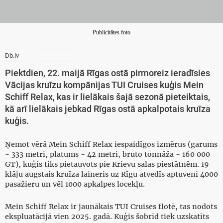
Publicitātes foto
Db.lv
Piektdien, 22. maijā Rīgas ostā pirmoreiz ieradīsies
Vācijas kruīzu kompānijas TUI Cruises kuģis Mein
Schiff Relax, kas ir lielākais šajā sezonā pieteiktais,
kā arī lielākais jebkad Rīgas ostā apkalpotais kruīza
kuģis.
Ņemot vērā Mein Schiff Relax iespaidīgos izmērus (garums
- 333 metri, platums - 42 metri, bruto tonnāža - 160 000
GT), kuģis tiks pietauvots pie Krievu salas piestātnēm. 19
klāju augstais kruīza laineris uz Rīgu atvedīs aptuveni 4000
pasažieru un vēl 1000 apkalpes locekļu.
Mein Schiff Relax ir jaunākais TUI Cruises flotē, tas nodots
ekspluatācijā vien 2025. gadā. Kuģis šobrīd tiek uzskatīts