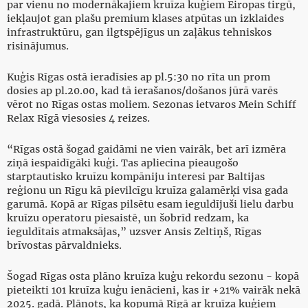
par vienu no modernākajiem kruīza kuģiem Eiropas tirgū,
iekļaujot gan plašu premium klases atpūtas un izklaides
infrastruktūru, gan ilgtspējīgus un zaļākus tehniskos
risinājumus.
Kuģis Rīgas ostā ieradīsies ap pl.5:30 no rīta un prom
dosies ap pl.20.00, kad tā ierašanos/došanos jūrā varēs
vērot no Rīgas ostas moliem. Sezonas ietvaros Mein Schiff
Relax Rīgā viesosies 4 reizes.
“Rīgas ostā šogad gaidāmi ne vien vairāk, bet arī izmēra
ziņā iespaidīgāki kuģi. Tas apliecina pieaugošo
starptautisko kruīzu kompāniju interesi par Baltijas
reģionu un Rīgu kā pievilcīgu kruīza galamērķi visa gada
garumā. Kopā ar Rīgas pilsētu esam ieguldījuši lielu darbu
kruīzu operatoru piesaistē, un šobrīd redzam, ka
ieguldītais atmaksājas,” uzsver Ansis Zeltiņš, Rīgas
brīvostas pārvaldnieks.
Šogad Rīgas osta plāno kruīza kuģu rekordu sezonu - kopā
pieteikti 101 kruīza kuģu ienācieni, kas ir +21% vairāk nekā
2025. gadā. Plānots, ka kopumā Rīgā ar kruīza kuģiem