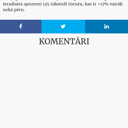
ieradīsies aptuveni 135 tūkstoši tūristu, kas ir +17% vairāk
nekā pērn.



KOMENTĀRI