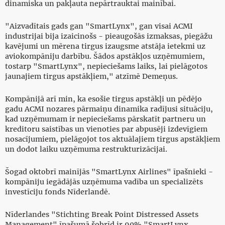
dinamiska un pakļauta nepārtrauktai mainībai.
"Aizvadītais gads gan "SmartLynx", gan visai ACMI
industrijai bija izaicinošs - pieaugošās izmaksas, piegāžu
kavējumi un mērena tirgus izaugsme atstāja ietekmi uz
aviokompāniju darbību. Šādos apstākļos uzņēmumiem,
tostarp "SmartLynx", nepieciešams laiks, lai pielāgotos
jaunajiem tirgus apstākļiem," atzīmē Demeņus.
Kompānijā arī min, ka esošie tirgus apstākļi un pēdējo
gadu ACMI nozares pārmaiņu dinamika radījusi situāciju,
kad uzņēmumam ir nepieciešams pārskatīt partneru un
kreditoru saistības un vienoties par abpusēji izdevīgiem
nosacījumiem, pielāgojot tos aktuālajiem tirgus apstākļiem
un dodot laiku uzņēmuma restrukturizācijai.
Šogad oktobrī mainījās "SmartLynx Airlines" īpašnieki -
kompāniju iegādājās uzņēmuma vadība un specializēts
investīciju fonds Nīderlandē.
Nīderlandes "Stichting Break Point Distressed Assets
Management" īpašumā šobrīd ir 90% "SmartLynx