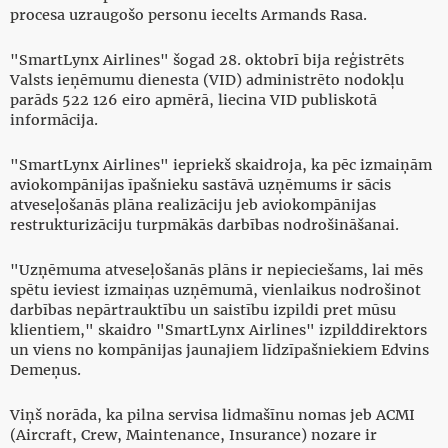
procesa uzraugošo personu iecelts Armands Rasa.
"SmartLynx Airlines" šogad 28. oktobrī bija reģistrēts
Valsts ieņēmumu dienesta (VID) administrēto nodokļu
parāds 522 126 eiro apmērā, liecina VID publiskotā
informācija.
"SmartLynx Airlines" iepriekš skaidroja, ka pēc izmaiņām
aviokompānijas īpašnieku sastāvā uzņēmums ir sācis
atveseļošanās plāna realizāciju jeb aviokompānijas
restrukturizāciju turpmākās darbības nodrošināšanai.
"Uzņēmuma atveseļošanās plāns ir nepieciešams, lai mēs
spētu ieviest izmaiņas uzņēmumā, vienlaikus nodrošinot
darbības nepārtrauktību un saistību izpildi pret mūsu
klientiem," skaidro "SmartLynx Airlines" izpilddirektors
un viens no kompānijas jaunajiem līdzīpašniekiem Edvins
Demeņus.
Viņš norāda, ka pilna servisa lidmašīnu nomas jeb ACMI
(Aircraft, Crew, Maintenance, Insurance) nozare ir