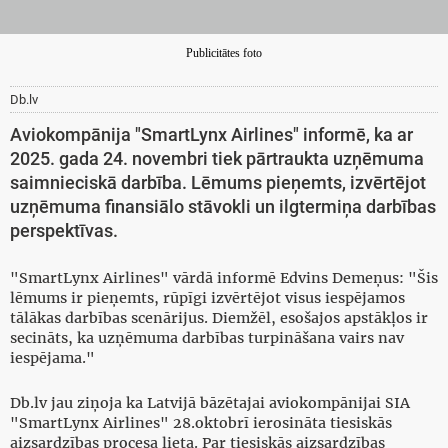
Publicitātes foto
Db.lv
Aviokompānija "SmartLynx Airlines" informē, ka ar
2025. gada 24. novembri tiek pārtraukta uzņēmuma
saimnieciskā darbība. Lēmums pieņemts, izvērtējot
uzņēmuma finansiālo stāvokli un ilgtermiņa darbības
perspektīvas.
"SmartLynx Airlines" vārdā informē Edvins Demeņus: "Šis
lēmums ir pieņemts, rūpīgi izvērtējot visus iespējamos
tālākas darbības scenārijus. Diemžēl, esošajos apstākļos ir
secināts, ka uzņēmuma darbības turpināšana vairs nav
iespējama."
Db.lv jau ziņoja ka Latvijā bāzētajai aviokompānijai SIA
"SmartLynx Airlines" 28.oktobrī ierosināta tiesiskās
aizsardzības procesa lieta. Par tiesiskās aizsardzības