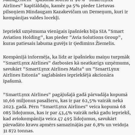
Airlines" kapitāldaļu, kamēr pa 5% pieder Lietuvas
pilsoņiem Mindaugam Kazakevičam un Demeņum, kuri ir
kompānijas valdes locekļi.
Iepriekš uzņēmuma vienīgais īpašnieks bija SIA "Smart
Aviation Holding", kas pieder "Avia Solutions Group",
kuras patiesais labuma guvējs ir Ģedimins Žiemelis.
Kompānijā informēja, ka līdz ar īpašnieku maiņu turpmāk
"SmartLynx Airlines" darbosies kā neatkarīgs uzņēmums,
savukārt "SmartLynx Airlines Malta" un "SmartLynx
Airlines Estonia" saglabāsies iepriekšējā akcionāra
īpašumā.
"SmartLynx Airlines" pagājušajā gadā pārvadāja kopumā
10,66 miljonus pasažieru, kas ir par 62,5% vairāk nekā
2023. gadā. Pērn "SmartLynx Airlines" veica kopumā 68
085 lidojumus, kas ir par 43,4% vairāk nekā gadu iepriekš,
kad aviokompānija veica 47 495 lidojumus, savukārt
pārvadāto kravu apmērs samazinājās par 6,8% un veidoja
31 872 tonnas.