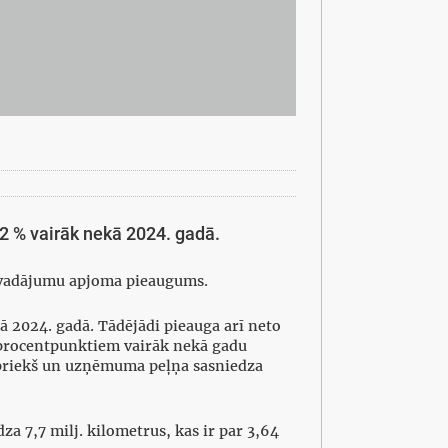
,62 % vairāk nekā 2024. gadā.
rvadājumu apjoma pieaugums.
ā 2024. gadā. Tādējādi pieauga arī neto
1 procentpunktiem vairāk nekā gadu
iepriekš un uzņēmuma peļņa sasniedza
za 7,7 milj. kilometrus, kas ir par 3,64