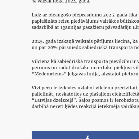
% vairāk nekā 2024. gadā.
Līdz ar pieaugošo pieprasījumu 2025. gadā tika pa
paplašināts reisu piedāvājums vairākos būtiskos 
sadarbībā ar Igaunijas pasažieru pārvadātāju 
2025. gada izskaņā veiktais pētījums liecina, ka 
un par 20% pārsniedz sabiedriskā transporta no
Vilciena kā sabiedriskā transporta pievilcību ir
peronus un radot drošāku un ērtāku piekļuvi vilc
“Medemciems” Jelgavas līnijā, aizstājot pieturu
Vivi pērn ir izdevies uzlabot vilcienu precizitā
palielināt, neskatoties uz plašajiem elektrificē
“Latvijas dzelzceļš”. Šajos posmos ir ierobežota 
darbībā nereti ķēdes reakcijā ietekmēja vairāku
