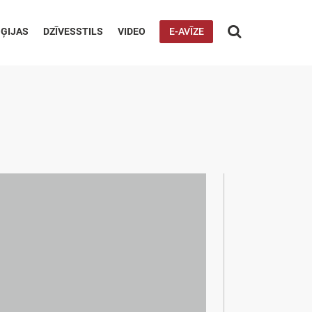

ĢIJAS
DZĪVESSTILS
VIDEO
E-AVĪZE