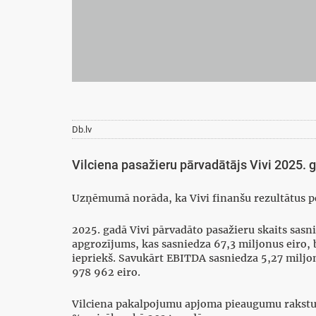
Db.lv
Vilciena pasažieru pārvadātājs Vivi 2025. g
Uzņēmumā norāda, ka Vivi finanšu rezultātus 
2025. gadā Vivi pārvadāto pasažieru skaits sasn
apgrozījums, kas sasniedza 67,3 miljonus eiro,
iepriekš. Savukārt EBITDA sasniedza 5,27 milj
978 962 eiro.
Vilciena pakalpojumu apjoma pieaugumu raksturo a