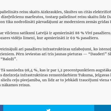
lielināts reisu skaits Aizkraukles, Skultes un citās elektrificēt
dīzeļvilcienu maršrutos, tostarp palielinot reisu skaitu līdz D
Elron tika nodrošināti pārvadājumi ar moderniem zemās grīdas
ar vilcienu satiksmi Latvijā ir apmierināti 88 % Vivi pasažieru
zares vidējo līmeni, kur apmierināti ir 69 % pasažieru.
 veicinājuši arī pasažieru infrastruktūras uzlabojumi, ko īsteno
ieniem. Pērn ieviestas arī trīs jaunas pieturas — “Dauderi” Sk
 “Baloži”.
ti. Tā sasniedza 98,4 %, kas ir par 1,2 procentpunktiem augstāk
tās dzelzceļa infrastruktūras remontdarbiem Tukuma, Jelgavas l
sliežu ceļu pieejamība, un līdz ar to jebkādi traucējumi viena 
s nākamos reisus.
