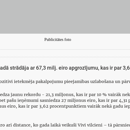
Publicitātes foto
adā strādāja ar 67,3 milj. eiro apgrozījumu, kas ir par 3
pozitīvi ietekmēja pakalpojumu pieejamības uzlabošana un pā
iedza jaunu rekordu - 21,3 miljonus, kas ir par 10 % vairāk nek
 bet pašu ieņēmumi sasniedza 27 miljonus eiro, kas ir par 4,3
onus eiro, kas ir par 3,62 procentpunktiem vairāk nekā gadu 
rī distance, ko gada laikā veikuši Vivi vilcieni – tā pārsnied