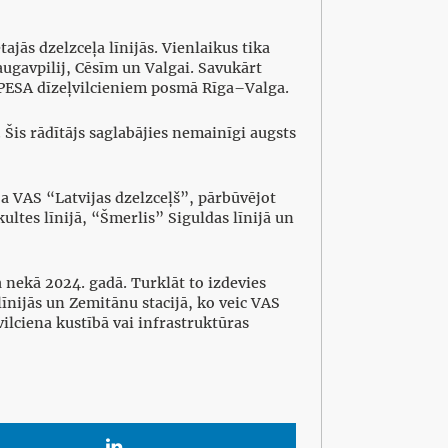
ajās dzelzceļa līnijās. Vienlaikus tika
augavpilij, Cēsīm un Valgai. Savukārt
 PESA dīzeļvilcieniem posmā Rīga–Valga.
. Šis rādītājs saglabājies nemainīgi augsts
ja VAS “Latvijas dzelzceļš”, pārbūvējot
ultes līnijā, “Šmerlis” Siguldas līnijā un
a nekā 2024. gadā. Turklāt to izdevies
īnijās un Zemitānu stacijā, ko veic VAS
vilciena kustībā vai infrastruktūras
